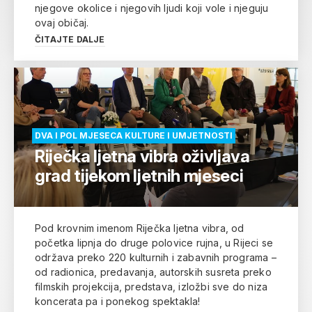
njegove okolice i njegovih ljudi koji vole i njeguju
ovaj običaj.
ČITAJTE DALJE
DVA I POL MJESECA KULTURE I UMJETNOSTI
Riječka ljetna vibra oživljava
grad tijekom ljetnih mjeseci
Pod krovnim imenom Riječka ljetna vibra, od
početka lipnja do druge polovice rujna, u Rijeci se
održava preko 220 kulturnih i zabavnih programa –
od radionica, predavanja, autorskih susreta preko
filmskih projekcija, predstava, izložbi sve do niza
koncerata pa i ponekog spektakla!