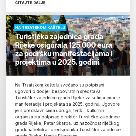
ČITAJTE DALJE
NA TRSATSKOM KAŠTELU
Turistička zajednica grada
Rijeke osigurala 125.000 eura
za podršku manifestacijama i
projektima u 2025. godini
Na Trsatskom kaštelu svečano su potpisani
ugovori o dodjeli bespovratnih sredstava
Turističke zajednice grada Rijeke za sufinanciranje
manifestacija i projekata za 2025. godinu. Ugovore
je s predstavnicima udruga, tvrtki i kulturnih
organizacija potpisao direktor Turističke zajednice
grada Rijeke, Petar Škarpa, uz nazočnost riječkog
gradonačelnika i predsjednika Turističke zajednice
grada Rijeke, Marka Filipovića.