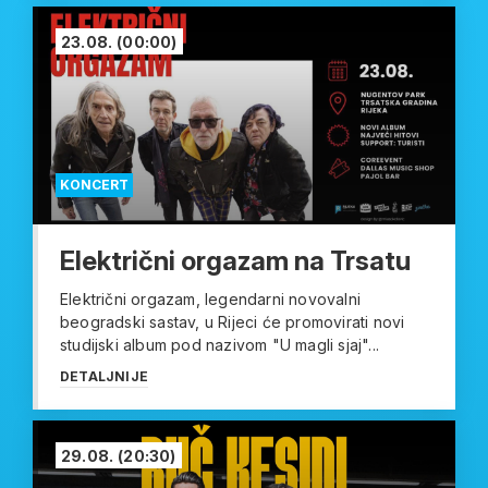
23.08.
(00:00)
KONCERT
Električni orgazam na Trsatu
Električni orgazam, legendarni novovalni
beogradski sastav, u Rijeci će promovirati novi
studijski album pod nazivom "U magli sjaj"...
DETALJNIJE
29.08.
(20:30)