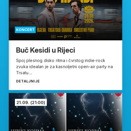
KONCERT
Buč Kesidi u Rijeci
Spoj plesnog disko ritma i čvrstog indie-rock
zvuka idealan je za kasnoljetni open-air party na
Trsatu....
DETALJNIJE
21.09.
(21:00)