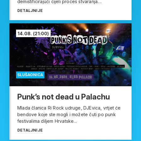
demistificirajući cijeli proces stvaranja....
DETALJNIJE
14.08.
(21:00)
SLUŠAONICA
Punk’s not dead u Palachu
Mlada članica Ri Rock udruge, DJEvica, vrtjet će
bendove koje ste mogli i možete čuti po punk
festivalima diljem Hrvatske...
DETALJNIJE