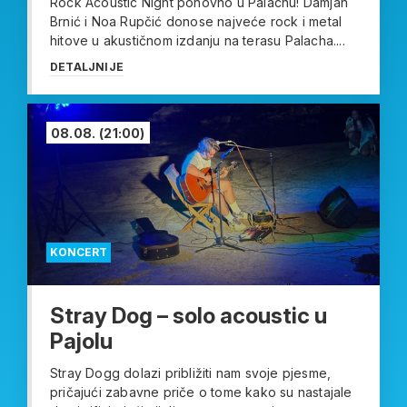
Rock Acoustic Night ponovno u Palachu! Damjan
Brnić i Noa Rupčić donose najveće rock i metal
hitove u akustičnom izdanju na terasu Palacha....
DETALJNIJE
08.08.
(21:00)
KONCERT
Stray Dog – solo acoustic u
Pajolu
Stray Dogg dolazi približiti nam svoje pjesme,
pričajući zabavne priče o tome kako su nastajale