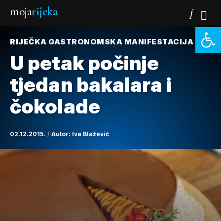
moja
rijeka
Open 
RIJEČKA GASTRONOMSKA MANIFESTACIJA
U petak počinje
tjedan bakalara i
čokolade
02.12.2015.
Autor:
Iva Blažević