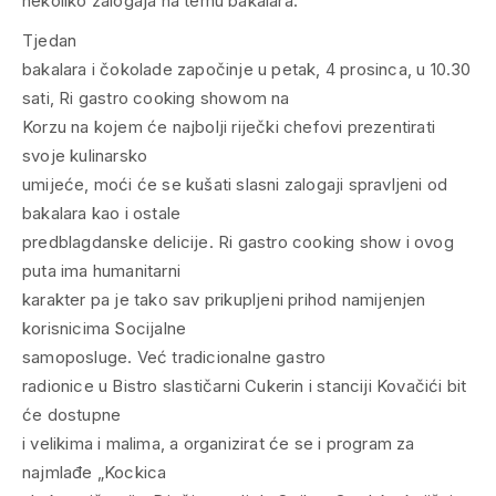
nekoliko zalogaja na temu bakalara.
Tjedan
bakalara i čokolade započinje u petak, 4 prosinca, u 10.30
sati, Ri gastro cooking showom na
Korzu na kojem će najbolji riječki chefovi prezentirati
svoje kulinarsko
umijeće, moći će se kušati slasni zalogaji spravljeni od
bakalara kao i ostale
predblagdanske delicije. Ri gastro cooking show i ovog
puta ima humanitarni
karakter pa je tako sav prikupljeni prihod namijenjen
korisnicima Socijalne
samoposluge. Već tradicionalne gastro
radionice u Bistro slastičarni Cukerin i stanciji Kovačići bit
će dostupne
i velikima i malima, a organizirat će se i program za
najmlađe „Kockica