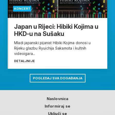
KONCERT
Japan u Rijeci: Hibiki Kojima u
HKD-u na Sušaku
Mladi japanski pijanist Hibiki Kojima donosi u
Rijeku glazbu Ryuichija Sakamota i kultnih
videoigara...
DETALJNIJE
POGLEDAJ SVA DOGAĐANJA
Naslovnica
Informiraj se
Uključi se