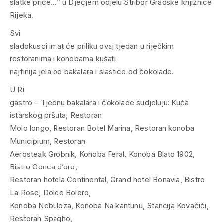
slatke priče…“ u Dječjem odjelu Stribor Gradske knjižnice
Rijeka.
Svi
sladokusci imat će priliku ovaj tjedan u riječkim
restoranima i konobama kušati
najfinija jela od bakalara i slastice od čokolade.
U Ri
gastro – Tjednu bakalara i čokolade sudjeluju: Kuća
istarskog pršuta, Restoran
Molo longo, Restoran Botel Marina, Restoran konoba
Municipium, Restoran
Aerosteak Grobnik, Konoba Feral, Konoba Blato 1902,
Bistro Conca d’oro,
Restoran hotela Continental, Grand hotel Bonavia, Bistro
La Rose, Dolce Bolero,
Konoba Nebuloza, Konoba Na kantunu, Stancija Kovačići,
Restoran Spagho,