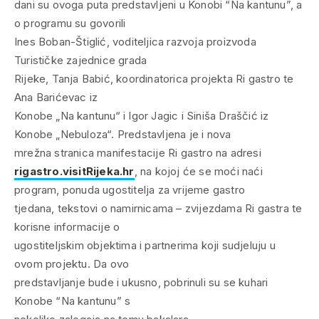
dani su ovoga puta predstavljeni u Konobi “Na kantunu”, a
o programu su govorili
Ines Boban-Štiglić, voditeljica razvoja proizvoda
Turističke zajednice grada
Rijeke, Tanja Babić, koordinatorica projekta Ri gastro te
Ana Barićevac iz
Konobe „Na kantunu“ i Igor Jagic i Siniša Draščić iz
Konobe „Nebuloza“. Predstavljena je i nova
mrežna stranica manifestacije Ri gastro na adresi
rigastro.visitRijeka.hr
, na kojoj će se moći naći
program, ponuda ugostitelja za vrijeme gastro
tjedana, tekstovi o namirnicama – zvijezdama Ri gastra te
korisne informacije o
ugostiteljskim objektima i partnerima koji sudjeluju u
ovom projektu. Da ovo
predstavljanje bude i ukusno, pobrinuli su se kuhari
Konobe “Na kantunu” s