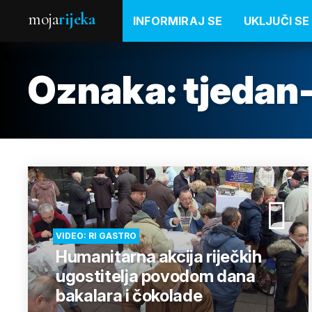
moja
rijeka
INFORMIRAJ SE
UKLJUČI SE
Oznaka:
tjedan
VIDEO: RI GASTRO
Humanitarna akcija riječkih
ugostitelja povodom dana
bakalara i čokolade