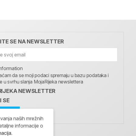
VITE SE NA NEWSLETTER
nformation
aćam da se moji podaci spremaju u bazu podataka i
te u svrhu slanja MojaRijeka newslettera
IJEKA NEWSLETTER
I SE
avanja naših mrežnih
etaljne informacije o
macija
.