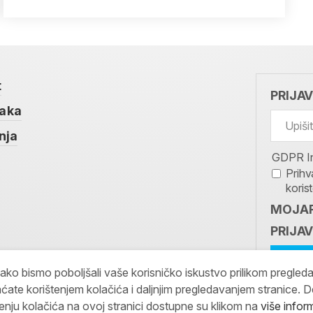
t
PRIJA
taka
nja
GDPR I
Prihv
koris
MOJAR
PRIJAV
kako bismo poboljšali vaše korisničko iskustvo prilikom pregled
ćate korištenjem kolačića i daljnjim pregledavanjem stranice. D
tenju kolačića na ovoj stranici dostupne su klikom na
više infor