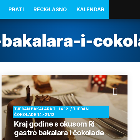
PRATI
RECIGLASNO
KALENDAR
-bakalara-i-coko
TJEDAN BAKALARA 7.-14.12. / TJEDAN
ČOKOLADE 14.-21.12.
Kraj godine s okusom Ri
gastro bakalara i čokolade