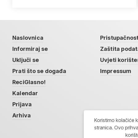
Naslovnica
Pristupačnos
Informiraj se
Zaštita poda
Uključi se
Uvjeti korište
Prati što se događa
Impressum
ReciGlasno!
Kalendar
Prijava
Arhiva
Koristimo kolačiće 
stranica. Ovo prihva
koriš