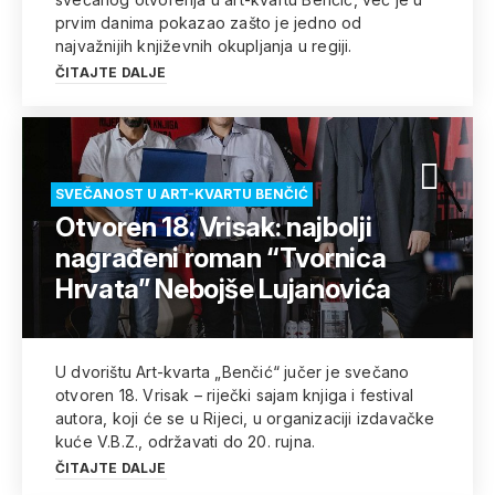
prvim danima pokazao zašto je jedno od
najvažnijih književnih okupljanja u regiji.
ČITAJTE DALJE
SVEČANOST U ART-KVARTU BENČIĆ
Otvoren 18. Vrisak: najbolji
nagrađeni roman “Tvornica
Hrvata” Nebojše Lujanovića
U dvorištu Art-kvarta „Benčić“ jučer je svečano
otvoren 18. Vrisak – riječki sajam knjiga i festival
autora, koji će se u Rijeci, u organizaciji izdavačke
kuće V.B.Z., održavati do 20. rujna.
ČITAJTE DALJE