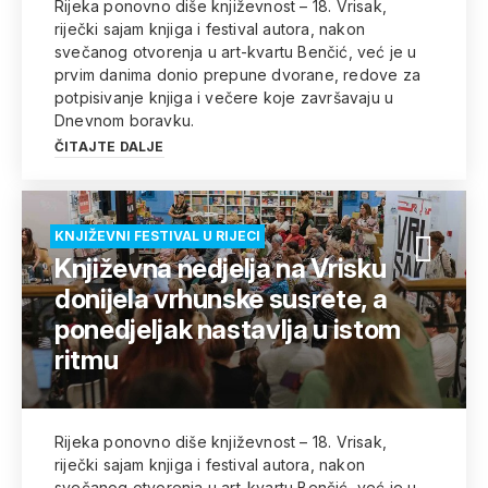
Rijeka ponovno diše književnost – 18. Vrisak,
riječki sajam knjiga i festival autora, nakon
svečanog otvorenja u art-kvartu Benčić, već je u
prvim danima donio prepune dvorane, redove za
potpisivanje knjiga i večere koje završavaju u
Dnevnom boravku.
ČITAJTE DALJE
KNJIŽEVNI FESTIVAL U RIJECI
Književna nedjelja na Vrisku
donijela vrhunske susrete, a
ponedjeljak nastavlja u istom
ritmu
Rijeka ponovno diše književnost – 18. Vrisak,
riječki sajam knjiga i festival autora, nakon
svečanog otvorenja u art-kvartu Benčić, već je u