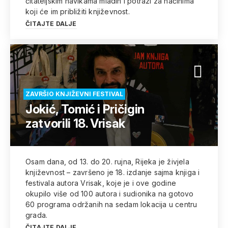
čitateljskim navikama mladih i potrazi za načinima
koji će im približiti književnost.
ČITAJTE DALJE
ZAVRŠIO KNJIŽEVNI FESTIVAL
Jokić, Tomić i Pričigin
zatvorili 18. Vrisak
Osam dana, od 13. do 20. rujna, Rijeka je živjela
književnost – završeno je 18. izdanje sajma knjiga i
festivala autora Vrisak, koje je i ove godine
okupilo više od 100 autora i sudionika na gotovo
60 programa održanih na sedam lokacija u centru
grada.
ČITAJTE DALJE