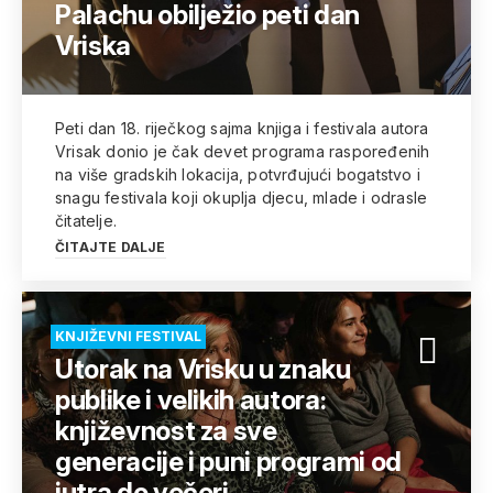
Palachu obilježio peti dan
Vriska
Peti dan 18. riječkog sajma knjiga i festivala autora
Vrisak donio je čak devet programa raspoređenih
na više gradskih lokacija, potvrđujući bogatstvo i
snagu festivala koji okuplja djecu, mlade i odrasle
čitatelje.
ČITAJTE DALJE
KNJIŽEVNI FESTIVAL
Utorak na Vrisku u znaku
publike i velikih autora:
književnost za sve
generacije i puni programi od
jutra do večeri