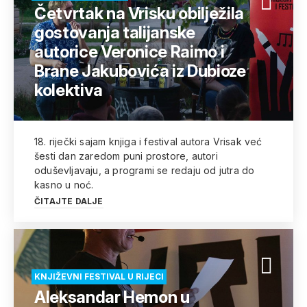
Četvrtak na Vrisku obilježila
gostovanja talijanske
autorice Veronice Raimo i
Brane Jakubovića iz Dubioze
kolektiva
18. riječki sajam knjiga i festival autora Vrisak već
šesti dan zaredom puni prostore, autori
oduševljavaju, a programi se redaju od jutra do
kasno u noć.
ČITAJTE DALJE
KNJIŽEVNI FESTIVAL U RIJECI
Aleksandar Hemon u