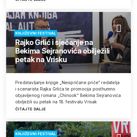
KNJIŽEVNI FESTIVAL
Rajko Grlić i sjećanje na
Bekima Sejranovića obilježili
petak na Vrisku
Predstavljanje knjige „Neispričane priče“ redatelja
i scenarista Rajka Grlića te promocija posthumno
objavljenog romana „Chinook“ Bekima Sejranovića
obilježili su petak na 18. festivalu Vrisak
ČITAJTE DALJE
KNJIŽEVNI FESTIVAL