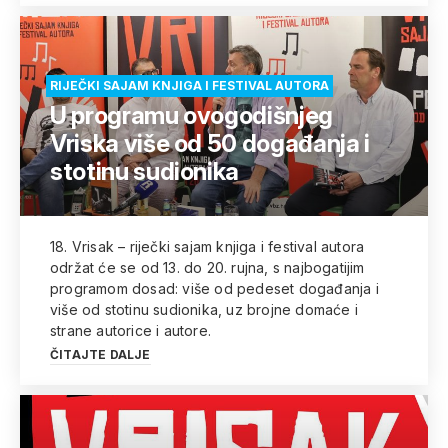
RIJEČKI SAJAM KNJIGA I FESTIVAL AUTORA
U programu ovogodišnjeg
Vriska više od 50 događanja i
stotinu sudionika
18. Vrisak – riječki sajam knjiga i festival autora
održat će se od 13. do 20. rujna, s najbogatijim
programom dosad: više od pedeset događanja i
više od stotinu sudionika, uz brojne domaće i
strane autorice i autore.
ČITAJTE DALJE