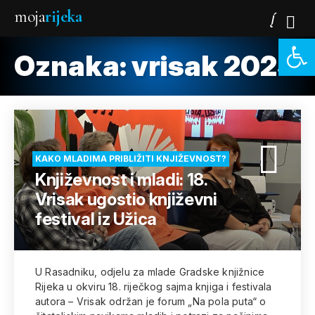
moja
rijeka
Open 
Oznaka:
vrisak 2025
KAKO MLADIMA PRIBLIŽITI KNJIŽEVNOST?
Književnost i mladi: 18.
Vrisak ugostio književni
festival iz Užica
U Rasadniku, odjelu za mlade Gradske knjižnice
Rijeka u okviru 18. riječkog sajma knjiga i festivala
autora – Vrisak održan je forum „Na pola puta“ o