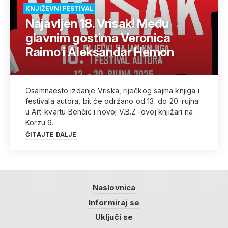
KNJIŽEVNI FESTIVAL
Najavljen 18. Vrisak! Među
glavnim gostima Veronica
Raimo i Aleksandar Hemon
Osamnaesto izdanje Vriska, riječkog sajma knjiga i
festivala autora, bit će održano od 13. do 20. rujna
u Art-kvartu Benčić i novoj V.B.Z.-ovoj knjižari na
Korzu 9.
ČITAJTE DALJE
Naslovnica
Informiraj se
Uključi se