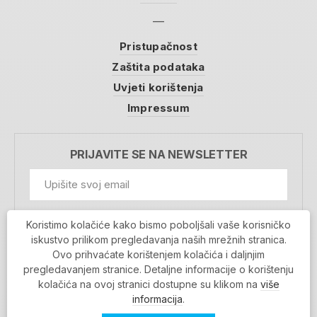
Pristupačnost
Zaštita podataka
Uvjeti korištenja
Impressum
PRIJAVITE SE NA NEWSLETTER
GDPR Information
Koristimo kolačiće kako bismo poboljšali vaše korisničko
Prihvaćam da se moji podaci spremaju u bazu
iskustvo prilikom pregledavanja naših mrežnih stranica.
podataka i koriste u svrhu slanja MojaRijeka
Ovo prihvaćate korištenjem kolačića i daljnjim
newslettera
pregledavanjem stranice. Detaljne informacije o korištenju
MOJARIJEKA NEWSLETTER
kolačića na ovoj stranici dostupne su klikom na
više
PRIJAVI SE
informacija
.