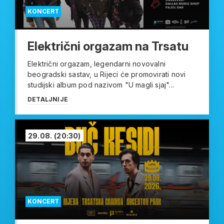
KONCERT
Električni orgazam na Trsatu
Električni orgazam, legendarni novovalni
beogradski sastav, u Rijeci će promovirati novi
studijski album pod nazivom "U magli sjaj"...
DETALJNIJE
29.08.
(20:30)
KONCERT