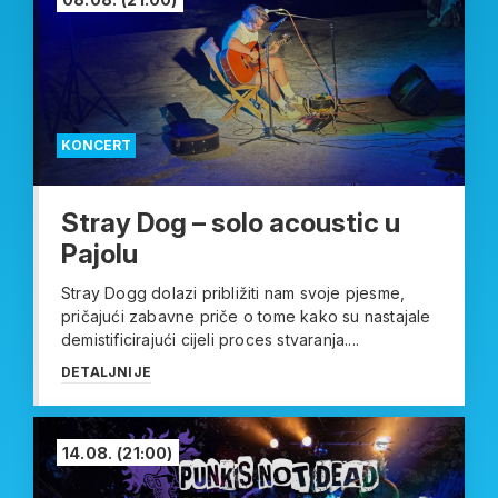
KONCERT
Stray Dog – solo acoustic u
Pajolu
Stray Dogg dolazi približiti nam svoje pjesme,
pričajući zabavne priče o tome kako su nastajale
demistificirajući cijeli proces stvaranja....
DETALJNIJE
14.08.
(21:00)