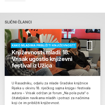
SLIČNI ČLANCI
KAKO MLADIMA PRIBLIŽITI KNJIŽEVNOST?
Književnost i mladi: 18.
Vrisak ugostio književni
festival iz Užica
U Rasadniku, odjelu za mlade Gradske knjižnice
Rijeka u okviru 18. riječkog sajma knjiga i festivala
autora – Vrisak održan je forum „Na pola puta“ o
čitateljskim navikama mladih i potrazi za načinima
koji će im približiti književnost.