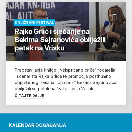
KNJIŽEVNI FESTIVAL
Rajko Grlić i sjećanje na
Bekima Sejranovića obilježili
petak na Vrisku
Predstavljanje knjige „Neispričane priče“ redatelja
i scenarista Rajka Grlića te promocija posthumno
objavljenog romana „Chinook“ Bekima Sejranovića
obilježili su petak na 18. festivalu Vrisak
ČITAJTE DALJE
KALENDAR DOGAĐANJA