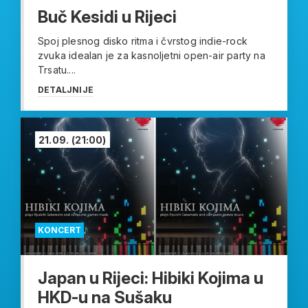
Buč Kesidi u Rijeci
Spoj plesnog disko ritma i čvrstog indie-rock
zvuka idealan je za kasnoljetni open-air party na
Trsatu....
DETALJNIJE
21.09.
(21:00)
KONCERT
Japan u Rijeci: Hibiki Kojima u
HKD-u na Sušaku