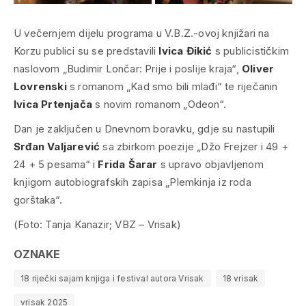
U večernjem dijelu programa u V.B.Z.-ovoj knjižari na
Korzu publici su se predstavili
Ivica Đikić
s publicističkim
naslovom „Budimir Lončar: Prije i poslije kraja“,
Oliver
Lovrenski
s romanom „Kad smo bili mlađi“ te riječanin
Ivica Prtenjača
s novim romanom „Odeon“.
Dan je zaključen u Dnevnom boravku, gdje su nastupili
Srđan Valjarević
sa zbirkom poezije „Džo Frejzer i 49 +
24 + 5 pesama“ i
Frida Šarar
s upravo objavljenom
knjigom autobiografskih zapisa „Plemkinja iz roda
gorštaka“.
(Foto: Tanja Kanazir; VBZ – Vrisak)
OZNAKE
18 riječki sajam knjiga i festival autora Vrisak
18 vrisak
vrisak 2025