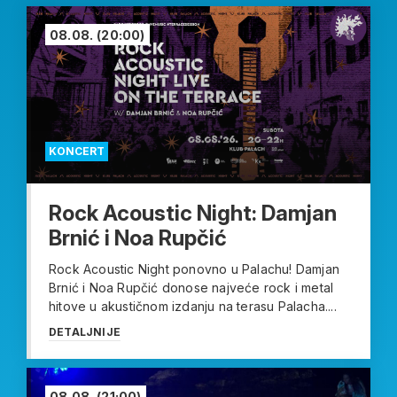
08.08.
(20:00)
KONCERT
Rock Acoustic Night: Damjan
Brnić i Noa Rupčić
Rock Acoustic Night ponovno u Palachu! Damjan
Brnić i Noa Rupčić donose najveće rock i metal
hitove u akustičnom izdanju na terasu Palacha....
DETALJNIJE
08.08.
(21:00)