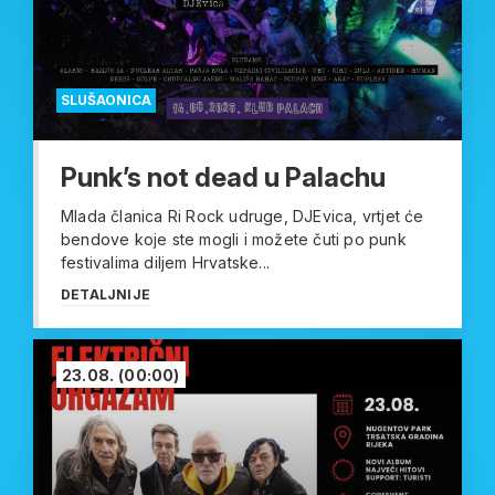
SLUŠAONICA
Punk’s not dead u Palachu
Mlada članica Ri Rock udruge, DJEvica, vrtjet će
bendove koje ste mogli i možete čuti po punk
festivalima diljem Hrvatske...
DETALJNIJE
23.08.
(00:00)