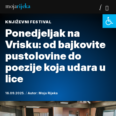
moja
rijeka
Open 
KNJIŽEVNI FESTIVAL
Ponedjeljak na
Vrisku: od bajkovite
pustolovine do
poezije koja udara u
lice
16.09.2025.
Autor:
Moja Rijeka