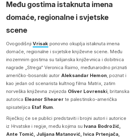
Među gostima istaknuta imena
domaće, regionalne i svjetske
scene
Ovogodišnji
Vrisak
ponovno okuplja istaknuta imena
domaće, regionalne i svjetske književne scene. Među
inozemnim gostima su talijanska književnica i dobitnica
nagrade „Strega“ Veronica Raimo, međunarodno priznati
američko-bosanski autor
Aleksandar Hemon
, poznat i
kao jedan od scenarista kultnog filma Matrix, zatim
norveška književna zvijezda
Oliver Lovrenski
, britanska
autorica
Eleanor Shearer
te palestinsko-američka
spisateljica
Etaf Rum
.
Riječkoj će se publici predstaviti i brojni autori i autorice
iz Hrvatske i regije, među kojima su
Ivana Bodrožić,
Ante Tomić, Julijana Matanović, Ivica Prtenjača,