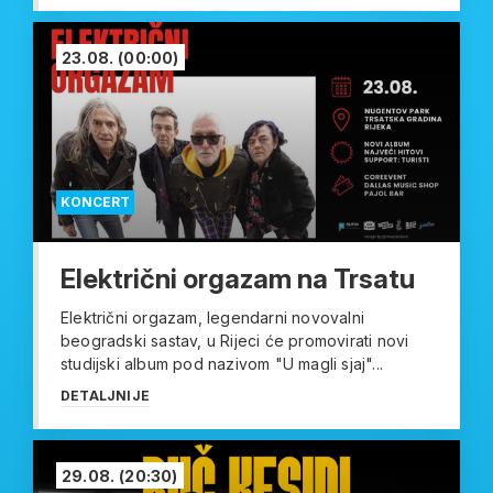
23.08.
(00:00)
KONCERT
Električni orgazam na Trsatu
Električni orgazam, legendarni novovalni
beogradski sastav, u Rijeci će promovirati novi
studijski album pod nazivom "U magli sjaj"...
DETALJNIJE
29.08.
(20:30)