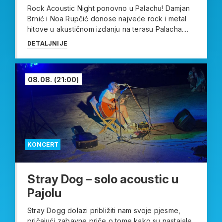
Rock Acoustic Night ponovno u Palachu! Damjan
Brnić i Noa Rupčić donose najveće rock i metal
hitove u akustičnom izdanju na terasu Palacha....
DETALJNIJE
08.08.
(21:00)
KONCERT
Stray Dog – solo acoustic u
Pajolu
Stray Dogg dolazi približiti nam svoje pjesme,
pričajući zabavne priče o tome kako su nastajale