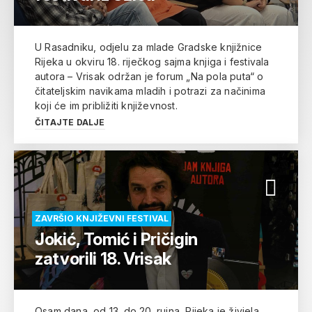
U Rasadniku, odjelu za mlade Gradske knjižnice
Rijeka u okviru 18. riječkog sajma knjiga i festivala
autora – Vrisak održan je forum „Na pola puta“ o
čitateljskim navikama mladih i potrazi za načinima
koji će im približiti književnost.
ČITAJTE DALJE
ZAVRŠIO KNJIŽEVNI FESTIVAL
Jokić, Tomić i Pričigin
zatvorili 18. Vrisak
Osam dana, od 13. do 20. rujna, Rijeka je živjela