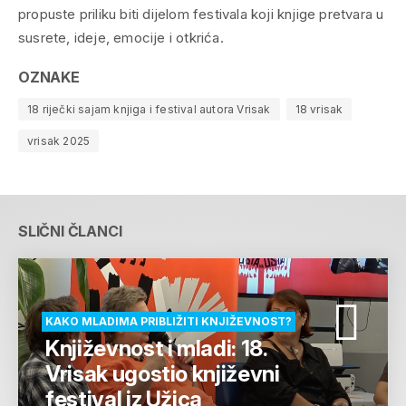
propuste priliku biti dijelom festivala koji knjige pretvara u
susrete, ideje, emocije i otkrića.
OZNAKE
18 riječki sajam knjiga i festival autora Vrisak
18 vrisak
vrisak 2025
SLIČNI ČLANCI
KAKO MLADIMA PRIBLIŽITI KNJIŽEVNOST?
Književnost i mladi: 18.
Vrisak ugostio književni
festival iz Užica