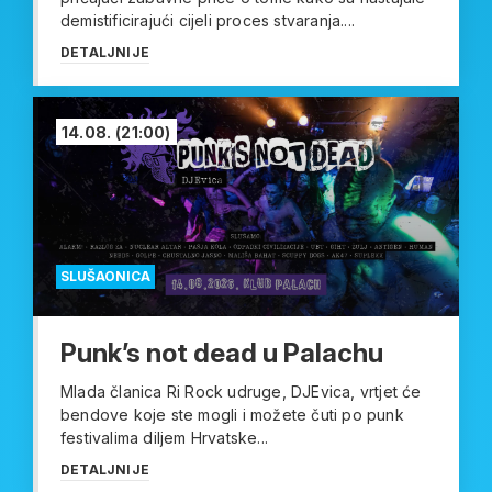
demistificirajući cijeli proces stvaranja....
DETALJNIJE
14.08.
(21:00)
SLUŠAONICA
Punk’s not dead u Palachu
Mlada članica Ri Rock udruge, DJEvica, vrtjet će
bendove koje ste mogli i možete čuti po punk
festivalima diljem Hrvatske...
DETALJNIJE