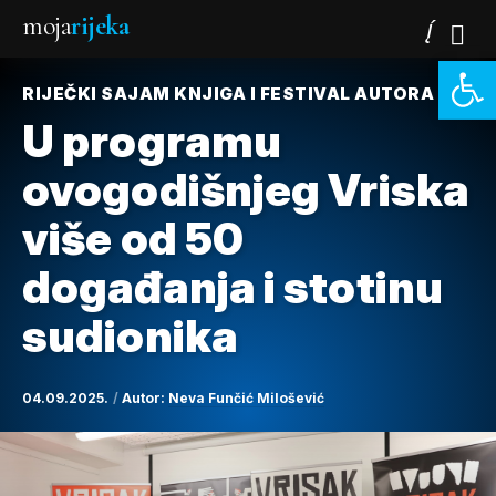
moja
rijeka
Open 
RIJEČKI SAJAM KNJIGA I FESTIVAL AUTORA
U programu
ovogodišnjeg Vriska
više od 50
događanja i stotinu
sudionika
04.09.2025.
Autor:
Neva Funčić Milošević