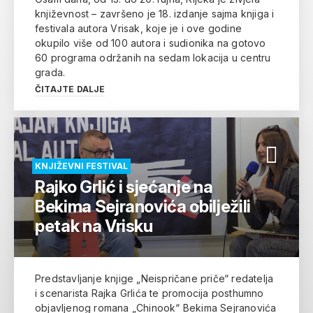
književnost – završeno je 18. izdanje sajma knjiga i
festivala autora Vrisak, koje je i ove godine
okupilo više od 100 autora i sudionika na gotovo
60 programa održanih na sedam lokacija u centru
grada.
ČITAJTE DALJE
KNJIŽEVNI FESTIVAL
Rajko Grlić i sjećanje na
Bekima Sejranovića obilježili
petak na Vrisku
Predstavljanje knjige „Neispričane priče“ redatelja
i scenarista Rajka Grlića te promocija posthumno
objavljenog romana „Chinook“ Bekima Sejranovića