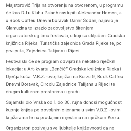
Majstorović Trija na otvorenju na otvorenom, u programu
će kao DJ u Klubu Palach nastupiti Aleksandar Hemon, a
u Book Caffeu Dnevni boravak Damir Šodan, najavio je
Glamuzina te izrazio zadovoljstvo širenjem
organizatorskog tima festivala, u koji su uključeni Gradska
knjižnica Rijeka, Turistička zajednica Grada Rijeke te, po
prvi puta, Zajednica Talijana u Rijeci.
Festivalski će se program odvijati na nekoliko riječkih
lokacija: u Art-kvartu „Benčić“ Gradska knjižnica Rijeka i
Dječja kuća, V.B.Z.-ovoj knjižari na Korzu 9, Book Caffeu
Dnevni Boravak, Circolu Zajednice Talijana u Rijeci te
drugim kulturnim prostorima u gradu.
Sajamski dio Vriska od 1. do 30. rujna donosi mogućnost
kupnje knjiga po povoljnim cijenama u svim V.B.Z.-ovim
knjižarama te na prodajnim mjestima na riječkom Korzu.
Organizatori pozivaju sve ljubitelje književnosti da ne