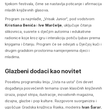
tijekom festivala, čime se nastavlja poticanje i afirmacija
mladih književnih glasova.
Program za najmlađe, „Vrisak Junior“, pod vodstvom
Kristiana Benića
i
Ive Marčelje
, uključuje čitanja
slikovnica, susrete s dječjim autorima i edukativne
radionice koje kroz igru i interakciju potiču ljubav prema
knjigama i čitanju. Program će se odvijati u Dječjoj kući i
drugim gradskim prostorima namijenjenima djeci i
mladima.
Glazbeni dodaci kao novitet
Posebnu programsku liniju „Usta na usta“ čini devet
događanja posvećenih temama izvan klasičnih književnih
izraza, poput stripa, ilustracije, inovativnih magazina,
dizajna, glazbe i pop kulture. Razgovore suorganizira i
ugošćuje Gradska knjižnica Rijeka, moderira
Ivan Šarar
,