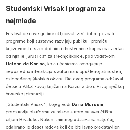
Studentski Vrisak i program za
najmlađe
Festival će i ove godine uključivati već dobro poznate
programe koji sustavno razvijaju publiku i promiču
književnost u svim dobnim i društvenim skupinama. Jedan
od njih je „Brusilica“ za srednjoškolce, pod vodstvom
Helene de Karina
, koja učenicima omogućuje
neposrednu interakciju s autorima u opuštenoj atmosferi,
oslobođenoj školskih okvira. Dio ovog programa održavat
će se u V.B.Z.-ovoj knjižari na Korzu, a dio u Prvoj riječkoj
hrvatskoj gimnaziji.
„Studentski Vrisak“ , kojeg vodi
Daria Morosin
,
predstavlja platformu za mlade autore sa sveučilišta
diljem Hrvatske. Nakon iznimnog odaziva na natječaj,
odabrano je deset radova koji će biti javno predstavljeni