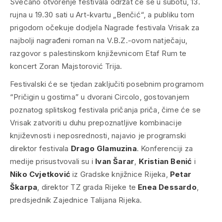
Svečano otvorenje festivala održat će se u subotu, 13.
rujna u 19.30 sati u Art-kvartu „Benčić“, a publiku tom
prigodom očekuje dodjela Nagrade festivala Vrisak za
najbolji nagrađeni roman na V.B.Z.-ovom natječaju,
razgovor s palestinskom književnicom Etaf Rum te
koncert Zoran Majstorović Trija.
Festivalski će se tjedan zaključiti posebnim programom
“Pričigin u gostima” u dvorani Circolo, gostovanjem
poznatog splitskog festivala pričanja priča, čime će se
Vrisak zatvoriti u duhu prepoznatljive kombinacije
književnosti i neposrednosti, najavio je programski
direktor festivala
Drago Glamuzina
. Konferenciji za
medije prisustvovali su i
Ivan Šarar
,
Kristian Benić
i
Niko Cvjetković
iz Gradske knjižnice Rijeka,
Petar
Škarpa
, direktor TZ grada Rijeke te
Enea Dessardo
,
predsjednik Zajednice Talijana Rijeka.