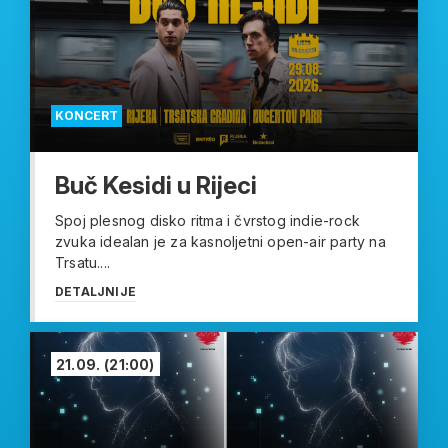
KONCERT
Buč Kesidi u Rijeci
Spoj plesnog disko ritma i čvrstog indie-rock
zvuka idealan je za kasnoljetni open-air party na
Trsatu....
DETALJNIJE
21.09.
(21:00)