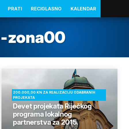
PRATI
RECIGLASNO
KALENDAR
a-zona00
200.000,00 KN ZA REALIZACIJU ODABRANIH
PROJEKATA
Devet projekata Riječkog
programa lokalnog
partnerstva za 2015.