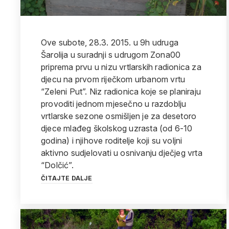
Ove subote, 28.3. 2015. u 9h udruga
Šarolija u suradnji s udrugom Zona00
priprema prvu u nizu vrtlarskih radionica za
djecu na prvom riječkom urbanom vrtu
“Zeleni Put”. Niz radionica koje se planiraju
provoditi jednom mjesečno u razdoblju
vrtlarske sezone osmišljen je za desetoro
djece mlađeg školskog uzrasta (od 6-10
godina) i njihove roditelje koji su voljni
aktivno sudjelovati u osnivanju dječjeg vrta
“Dolčić”.
ČITAJTE DALJE