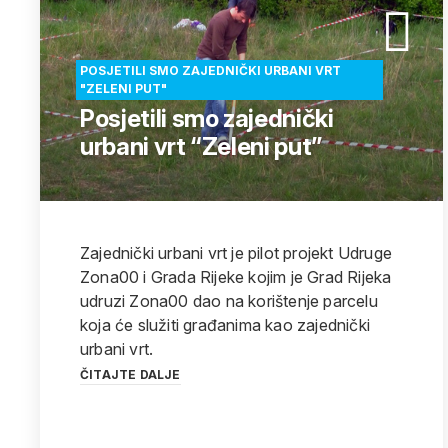
POSJETILI SMO ZAJEDNIČKI URBANI VRT
"ZELENI PUT"
Posjetili smo zajednički
urbani vrt “Zeleni put”
Zajednički urbani vrt je pilot projekt Udruge
Zona00 i Grada Rijeke kojim je Grad Rijeka
udruzi Zona00 dao na korištenje parcelu
koja će služiti građanima kao zajednički
urbani vrt.
ČITAJTE DALJE