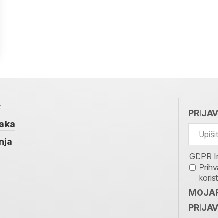
t
PRIJA
taka
nja
GDPR I
Prihv
koris
MOJAR
PRIJAV