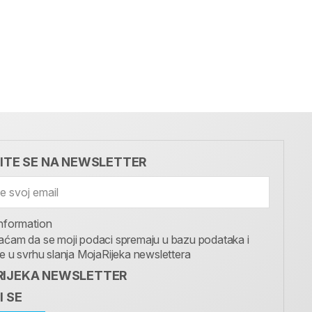
VITE SE NA NEWSLETTER
nformation
aćam da se moji podaci spremaju u bazu podataka i
te u svrhu slanja MojaRijeka newslettera
IJEKA NEWSLETTER
I SE