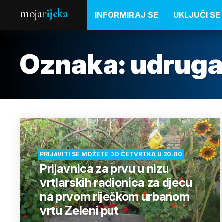
moja
rijeka
INFORMIRAJ SE
UKLJUČI SE
Oznaka:
udrug
PRIJAVITI SE MOŽETE DO ČETVRTKA U 20.00
Prijavnica za prvu u nizu
vrtlarskih radionica za djecu
na prvom riječkom urbanom
vrtu Zeleni put