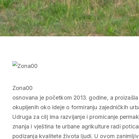
Zona00
osnovana je početkom 2013. godine, a proizašla j
okupljenih oko ideje o formiranju zajedničkih urb
Udruga za cilj ima razvijanje i promicanje perma
znanja i vještina te urbane agrikulture radi potic
podizanja kvalitete života ljudi. U ovom zanimlj