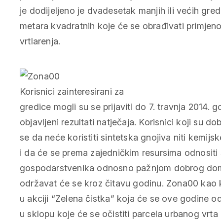
je dodijeljeno je dvadesetak manjih ili većih gred
metara kvadratnih koje će se obrađivati primje
vrtlarenja.
Korisnici zainteresirani za
gredice mogli su se prijaviti do 7. travnja 2014. g
objavljeni rezultati natječaja. Korisnici koji su do
se da neće koristiti sintetska gnojiva niti kemijs
i da će se prema zajedničkim resursima odnosit
gospodarstvenika odnosno pažnjom dobrog domać
održavat će se kroz čitavu godinu. Zona00 kao k
u akciji “Zelena čistka” koja će se ove godine od
u sklopu koje će se očistiti parcela urbanog vrta 