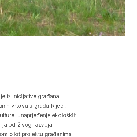
e iz inicijative građana
anih vrtova u gradu Rijeci.
kulture, unaprjeđenje ekoloških
anja održivog razvoja i
ivom pilot projektu građanima