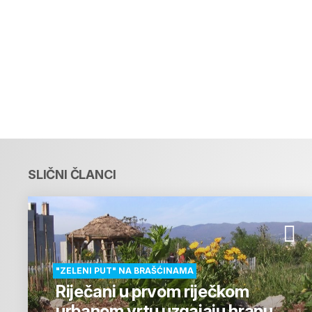
SLIČNI ČLANCI
"ZELENI PUT" NA BRAŠĆINAMA
Riječani u prvom riječkom
urbanom vrtu uzgajaju hranu