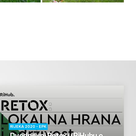
RIJEKA 2020 - EPK
Dvodnevni Retox u RiHubu o