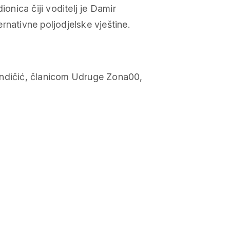
ionica čiji voditelj je Damir
rnativne poljodjelske vještine.
indičić, članicom Udruge Zona00,