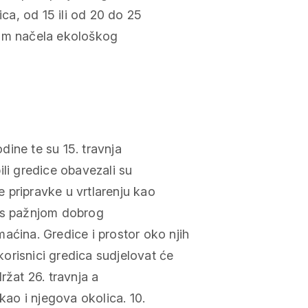
ica, od 15 ili od 20 do 25
nom načela ekološkog
odine te su 15. travnja
bili gredice obavezali su
ke pripravke u vrtlarenju kao
i s pažnjom dobrog
ina. Gredice i prostor oko njih
orisnici gredica sudjelovat će
ržat 26. travnja a
kao i njegova okolica. 10.