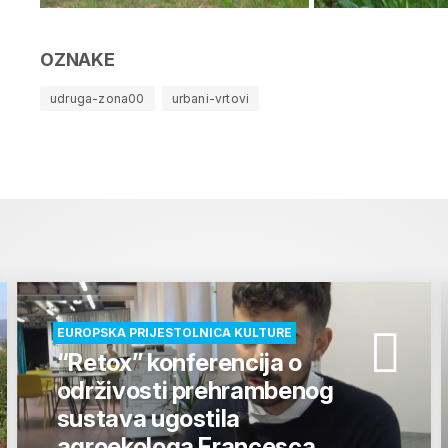
OZNAKE
udruga-zona00
urbani-vrtovi
EUROPSKA PRIJESTOLNICA KULTURE
“Retox” konferencija o
održivosti prehrambenog
sustava ugostila
agroekologa Francesca