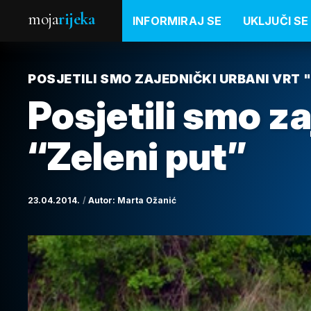
moja
rijeka
INFORMIRAJ SE
UKLJUČI SE
POSJETILI SMO ZAJEDNIČKI URBANI VRT 
Posjetili smo za
“Zeleni put”
23.04.2014.
Autor:
Marta Ožanić