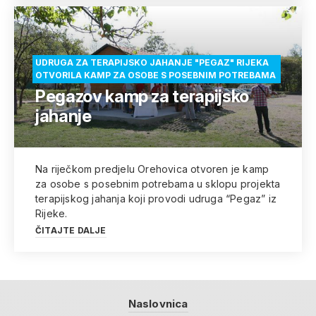
UDRUGA ZA TERAPIJSKO JAHANJE "PEGAZ" RIJEKA
OTVORILA KAMP ZA OSOBE S POSEBNIM POTREBAMA
Pegazov kamp za terapijsko
jahanje
Na riječkom predjelu Orehovica otvoren je kamp
za osobe s posebnim potrebama u sklopu projekta
terapijskog jahanja koji provodi udruga “Pegaz” iz
Rijeke.
ČITAJTE DALJE
Naslovnica