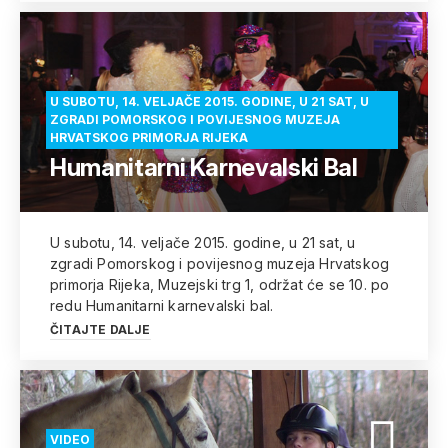
U SUBOTU, 14. VELJAČE 2015. GODINE, U 21 SAT, U
ZGRADI POMORSKOG I POVIJESNOG MUZEJA
HRVATSKOG PRIMORJA RIJEKA
Humanitarni Karnevalski Bal
U subotu, 14. veljače 2015. godine, u 21 sat, u
zgradi Pomorskog i povijesnog muzeja Hrvatskog
primorja Rijeka, Muzejski trg 1, održat će se 10. po
redu Humanitarni karnevalski bal.
ČITAJTE DALJE
VIDEO