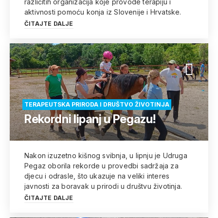
različitih organizacija koje provode terapiju i
aktivnosti pomoću konja iz Slovenije i Hrvatske.
ČITAJTE DALJE
TERAPEUTSKA PRIRODA I DRUŠTVO ŽIVOTINJA
Rekordni lipanj u Pegazu!
Nakon izuzetno kišnog svibnja, u lipnju je Udruga
Pegaz oborila rekorde u provedbi sadržaja za
djecu i odrasle, što ukazuje na veliki interes
javnosti za boravak u prirodi u društvu životinja.
ČITAJTE DALJE