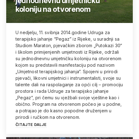
jednodnevnu umjetničku
koloniju na otvorenom
U nedjelju, 11. svibnja 2014.godine Udruga za
terapijsko jahanje “Pegaz” iz Rijeke, u suradnji sa
Studiom Maraton, pjevačkim zborom „Putokazi 30“
i školom primijenjenih umjetnosti iz Rijeke, održali
su jednodnevnu umjetničku koloniju na otvorenom
kojom su predstavili manifestaciju pod nazivom
„Umjetnost terapijskog jahanja“. Spojeni u prirodi
pjevači, likovni umjetnici i instrumentalisti, svoje su
talente dali na raspolaganje za opći cilj – promociju
prostora i rada Udruge za terapijsko jahanje
„Pegaz“, pri čemu su vježbali svoje vještine kao i
obično. Program na otvorenom počeo je u podne,
a potrajao je do kasno popodne druženjem u
prirodi i ručkom na otvorenom.
ČITAJTE DALJE