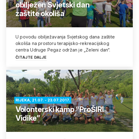
obilježen Svjetski dan
zaštite okoliša
U povodu obilježavanja Svjetskog dana zaštite
okoliša na prostoru terapijsko-rekreacijskog
centra Udruge Pegaz održan je „Zeleni dan“.
ČITAJTE DALJE
RIJEKA, 21.07. - 23.07.2017.
Volonterski kamp “ProŠIRI
Vidike”