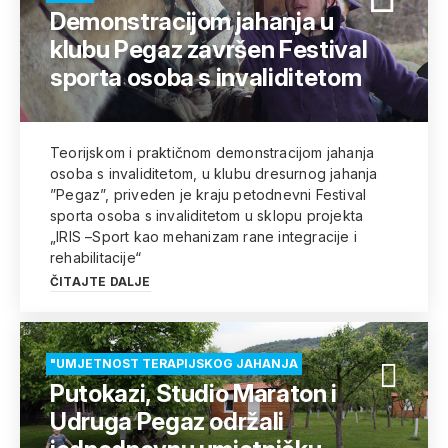
Demonstracijom jahanja u
klubu Pegaz završen Festival
sporta osoba s invaliditetom
Teorijskom i praktičnom demonstracijom jahanja
osoba s invaliditetom, u klubu dresurnog jahanja
”Pegaz”, priveden je kraju petodnevni Festival
sporta osoba s invaliditetom u sklopu projekta
„IRIS –Sport kao mehanizam rane integracije i
rehabilitacije“
ČITAJTE DALJE
"UMJETNOST TERAPIJSKOG JAHANJA
Putokazi, Studio Maraton i
Udruga Pegaz održali