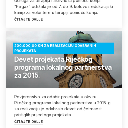
Udruga za terapiju i aktivnosti pomoću konja
“Pegaz” održala je od 7. do 9. kolovoz edukacijski
kamp za volontere u terapiji pomoću konja.
ČITAJTE DALJE
200.000,00 KN ZA REALIZACIJU ODABRANIH
PROJEKATA
Devet projekata Riječkog
programa lokalnog partnerstva
za 2015.
Povjerenstvo za odabir projekata u okviru
Riječkog programa lokalnog partnerstva u 2015. g.
za realizaciju je odabralo devet od četrnaest
pristiglih prijedloga projekata.
ČITAJTE DALJE