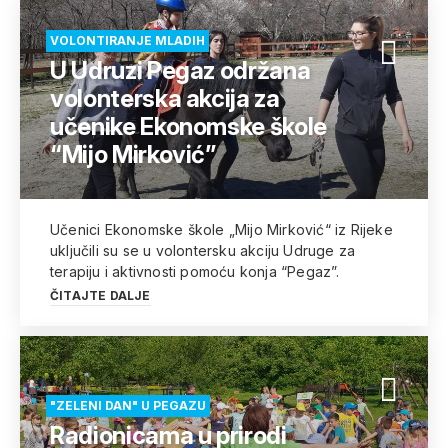
VOLONTIRANJE MLADIH
U Udruzi Pegaz održana
volonterska akcija za
učenike Ekonomske škole
“Mijo Mirković”
Učenici Ekonomske škole „Mijo Mirković“ iz Rijeke
uključili su se u volontersku akciju Udruge za
terapiju i aktivnosti pomoću konja “Pegaz”.
ČITAJTE DALJE
"ZELENI DAN" U PEGAZU
Radionicama u prirodi