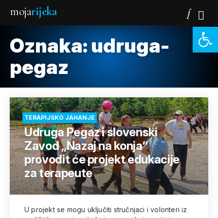
moja
rijeka
Open 
Oznaka:
udruga-
pegaz
TERAPIJSKO JAHANJE
Udruga Pegaz i slovenski
Zavod „Nazaj na konja“
provodit će projekt edukacije
za terapeute
U projekt se mogu uključiti stručnjaci i volonteri iz