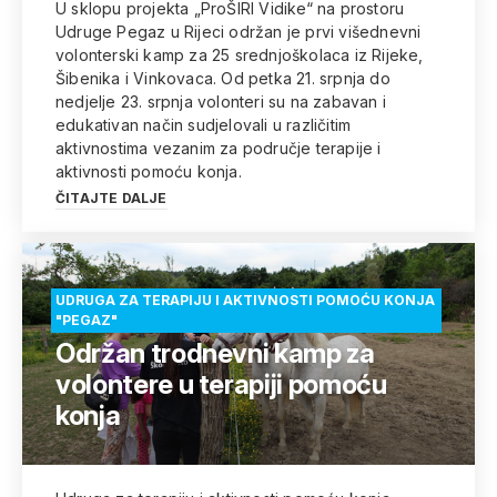
U sklopu projekta „ProŠIRI Vidike“ na prostoru
Udruge Pegaz u Rijeci održan je prvi višednevni
volonterski kamp za 25 srednjoškolaca iz Rijeke,
Šibenika i Vinkovaca. Od petka 21. srpnja do
nedjelje 23. srpnja volonteri su na zabavan i
edukativan način sudjelovali u različitim
aktivnostima vezanim za područje terapije i
aktivnosti pomoću konja.
ČITAJTE DALJE
UDRUGA ZA TERAPIJU I AKTIVNOSTI POMOĆU KONJA
"PEGAZ"
Održan trodnevni kamp za
volontere u terapiji pomoću
konja