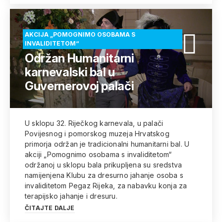
AKCIJA „POMOGNIMO OSOBAMA S
INVALIDITETOM“
Održan Humanitarni
karnevalski bal u
Guvernerovoj palači
U sklopu 32. Riječkog karnevala, u palači
Povijesnog i pomorskog muzeja Hrvatskog
primorja održan je tradicionalni humanitarni bal. U
akciji „Pomognimo osobama s invaliditetom“
održanoj u sklopu bala prikupljena su sredstva
namijenjena Klubu za dresurno jahanje osoba s
invaliditetom Pegaz Rijeka, za nabavku konja za
terapijsko jahanje i dresuru.
ČITAJTE DALJE