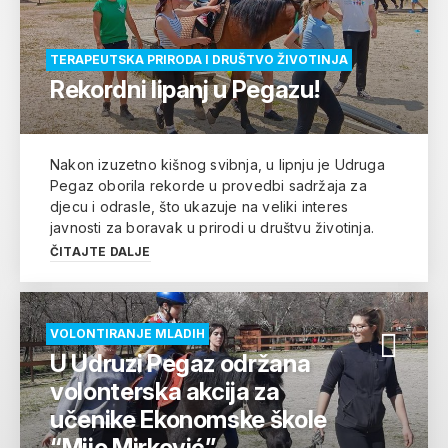
TERAPEUTSKA PRIRODA I DRUŠTVO ŽIVOTINJA
Rekordni lipanj u Pegazu!
Nakon izuzetno kišnog svibnja, u lipnju je Udruga
Pegaz oborila rekorde u provedbi sadržaja za
djecu i odrasle, što ukazuje na veliki interes
javnosti za boravak u prirodi u društvu životinja.
ČITAJTE DALJE
VOLONTIRANJE MLADIH
U Udruzi Pegaz održana
volonterska akcija za
učenike Ekonomske škole
“Mijo Mirković”