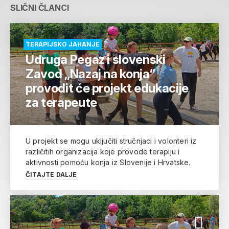
SLIČNI ČLANCI
TERAPIJSKO JAHANJE
Udruga Pegaz i slovenski
Zavod „Nazaj na konja“
provodit će projekt edukacije
za terapeute
U projekt se mogu uključiti stručnjaci i volonteri iz
različitih organizacija koje provode terapiju i
aktivnosti pomoću konja iz Slovenije i Hrvatske.
ČITAJTE DALJE