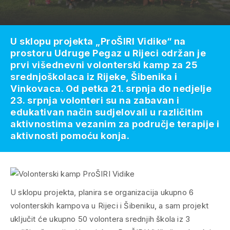
U sklopu projekta „ProŠIRI Vidike“ na
prostoru Udruge Pegaz u Rijeci održan je
prvi višednevni volonterski kamp za 25
srednjoškolaca iz Rijeke, Šibenika i
Vinkovaca. Od petka 21. srpnja do nedjelje
23. srpnja volonteri su na zabavan i
edukativan način sudjelovali u različitim
aktivnostima vezanim za područje terapije i
aktivnosti pomoću konja.
U sklopu projekta, planira se organizacija ukupno 6
volonterskih kampova u Rijeci i Šibeniku, a sam projekt
uključit će ukupno 50 volontera srednjih škola iz 3