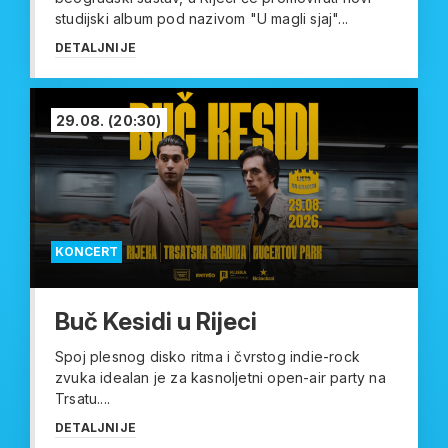
studijski album pod nazivom "U magli sjaj"...
DETALJNIJE
29.08.
(20:30)
KONCERT
Buč Kesidi u Rijeci
Spoj plesnog disko ritma i čvrstog indie-rock
zvuka idealan je za kasnoljetni open-air party na
Trsatu....
DETALJNIJE