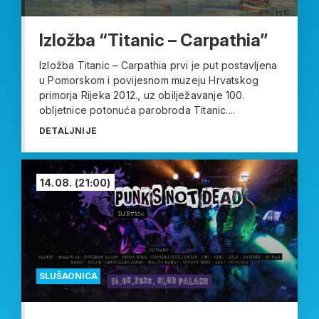
Izložba “Titanic – Carpathia”
Izložba Titanic – Carpathia prvi je put postavljena
u Pomorskom i povijesnom muzeju Hrvatskog
primorja Rijeka 2012., uz obilježavanje 100.
obljetnice potonuća parobroda Titanic....
DETALJNIJE
14.08.
(21:00)
SLUŠAONICA