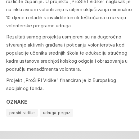
različite županije. U projektu „ProŠIRI Vidike“ naglasak je
na inkluzivnom volontiranju s ciljem uključivanja minimalno
10 djece i mladih s invaliditetom ili teškoćama u razvoju
volonterske programe udruga.
Rezultati samog projekta usmjereni su na dugoročno
stvaranje aktivnih građana i poticanju volonterstva kod
populacije učenika srednjih škola te edukaciju stručnog
kadra ustanova srednjoškolskog odgoja i obrazovanja u
području menadžmenta volontera.
Projekt „ProŠIRI Vidike“ financiran je iz Europskog
socijalnog fonda.
OZNAKE
prosiri-vidike
udruga-pegaz