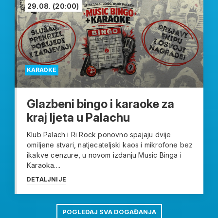
29.08.
(20:00)
KARAOKE
Glazbeni bingo i karaoke za
kraj ljeta u Palachu
Klub Palach i Ri Rock ponovno spajaju dvije
omiljene stvari, natjecateljski kaos i mikrofone bez
ikakve cenzure, u novom izdanju Music Binga i
Karaoka....
DETALJNIJE
POGLEDAJ SVA DOGAĐANJA