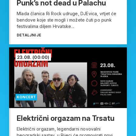
Punk’s not dead u Palachu
Mlada članica Ri Rock udruge, DJEvica, vrtjet će
bendove koje ste mogli i možete čuti po punk
festivalima diljem Hrvatske...
DETALJNIJE
23.08.
(00:00)
KONCERT
Električni orgazam na Trsatu
Električni orgazam, legendarni novovalni
beogradski sastav, u Rijeci će promovirati novi