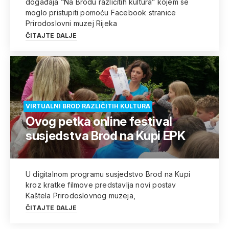
događaja “Na Brodu različitih kultura” kojem se
moglo pristupiti pomoću Facebook stranice
Prirodoslovni muzej Rijeka
ČITAJTE DALJE
VIRTUALNI BROD RAZLIČITIH KULTURA
Ovog petka online festival
susjedstva Brod na Kupi EPK
U digitalnom programu susjedstvo Brod na Kupi
kroz kratke filmove predstavlja novi postav
Kaštela Prirodoslovnog muzeja,
ČITAJTE DALJE