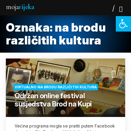
moja
rijeka
Open 
Oznaka:
na brodu
različitih kultura
VIRTUALNO NA BRODU RAZLIČITIH KULTURA
Održan online festival
susjedstva Brod na Kupi
Većina programa mogla se pratiti putem Facebook