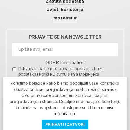
Zaštita podataka
Uvjeti korištenja
Impressum
PRIJAVITE SE NA NEWSLETTER
GDPR Information
Prihvaćam da se moji podaci spremaju u bazu
podataka i koriste u svrhu slanja MojaRijeka
newslettera
Koristimo kolačiće kako bismo poboljšali vaše korisničko
MOJARIJEKA NEWSLETTER
iskustvo prilikom pregledavanja naših mrežnih stranica.
Ovo prihvaćate korištenjem kolačića i daljnjim
PRIJAVI SE
pregledavanjem stranice. Detaljne informacije o korištenju
kolačića na ovoj stranici dostupne su klikom na
više
informacija
.
PRIHVATI I ZATVORI
Povratak na vrh