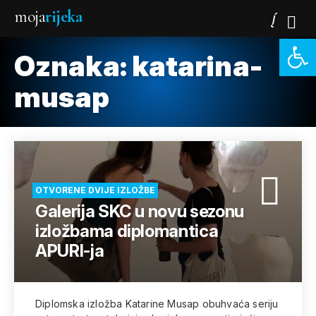
moja
rijeka
Open 
Oznaka:
katarina-
musap
OTVORENE DVIJE IZLOŽBE
Galerija SKC u novu sezonu
izložbama diplomantica
APURI-ja
Diplomska izložba Katarine Musap obuhvaća seriju