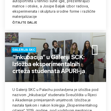
autoportreta u tehnici suhe igle, prezentirajući
matrice i otiske, a Josipe Baljak izbor radova,
eksperimenata i skulptura srodne forme i različite
materijalizacije
ČITAJTE DALJE
GALERIJA SKC
“Inkubacija” u Galeriji SCK:
Izložba eksperimentalnih
crteža studenata APURI-ja
U Galeriji SKC u Palachu postavljena je izložba pod
nazivom „Inkubacija“ studenata Sveučilišta u Rijeci
s Akademije primijenjenih umjetnosti. Izložba je
nastala tijekom i nakon kolegija „Eksperimentalnog
crtanja“ 2019. godine, pod vodstvom mentorice