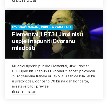
ČITAJTE DALJE
IZVOĐAČI SJAJNI, PUBLIKA ZAKAZALA
Elemental, LET3 i Jinxi nisu
uspjeli napuniti Dvoranu
mladosti
Miljenici riječke publike Elemental, Jinx i domaći
LET3 ipak nisu napunili Dvoranu mladosti povodom
15. rođendana Kanala Ri. Iako je ulaznica bila 50 kn
u pretprodaji, odnosno 70 kn na dan koncerta,
mjesta je bilo i previše.
ČITAJTE DALJE