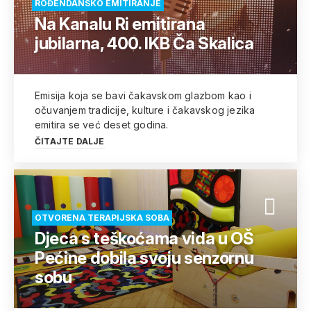
ROĐENDANSKO EMITIRANJE
Na Kanalu Ri emitirana
jubilarna, 400. IKB Ča Skalica
Emisija koja se bavi čakavskom glazbom kao i
očuvanjem tradicije, kulture i čakavskog jezika
emitira se već deset godina.
ČITAJTE DALJE
OTVORENA TERAPIJSKA SOBA
Djeca s teškoćama vida u OŠ
Pećine dobila svoju senzornu
sobu