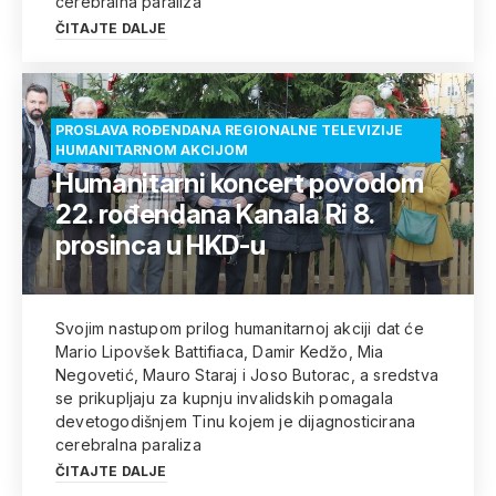
cerebralna paraliza
ČITAJTE DALJE
PROSLAVA ROĐENDANA REGIONALNE TELEVIZIJE
HUMANITARNOM AKCIJOM
Humanitarni koncert povodom
22. rođendana Kanala Ri 8.
prosinca u HKD-u
Svojim nastupom prilog humanitarnoj akciji dat će
Mario Lipovšek Battifiaca, Damir Kedžo, Mia
Negovetić, Mauro Staraj i Joso Butorac, a sredstva
se prikupljaju za kupnju invalidskih pomagala
devetogodišnjem Tinu kojem je dijagnosticirana
cerebralna paraliza
ČITAJTE DALJE