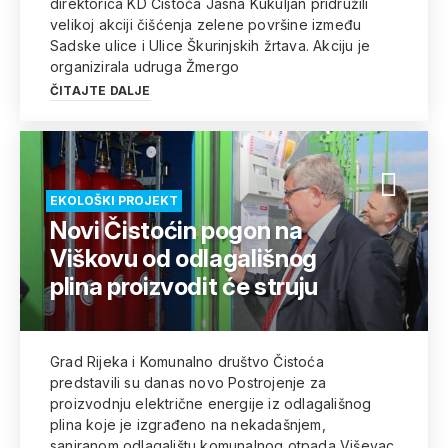
direktorica KD Čistoća Jasna Kukuljan pridružili
velikoj akciji čišćenja zelene površine između
Sadske ulice i Ulice Škurinjskih žrtava. Akciju je
organizirala udruga Žmergo
ČITAJTE DALJE
EKOLOŠKI PROJEKT
Novi Čistoćin pogon na
Viškovu od odlagališnog
plina proizvodit će struju
Grad Rijeka i Komunalno društvo Čistoća
predstavili su danas novo Postrojenje za
proizvodnju električne energije iz odlagališnog
plina koje je izgrađeno na nekadašnjem,
saniranom odlagalištu komunalnog otpada Viševac