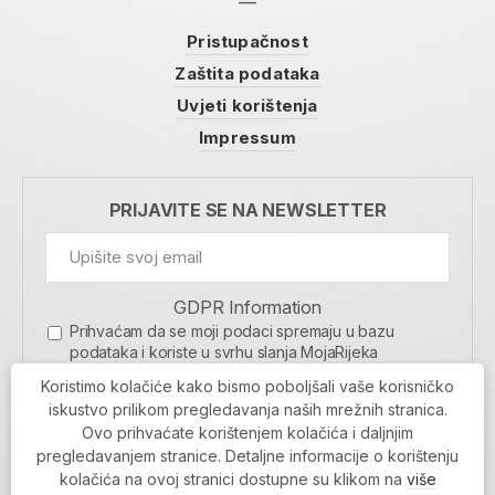
Pristupačnost
Zaštita podataka
Uvjeti korištenja
Impressum
PRIJAVITE SE NA NEWSLETTER
GDPR Information
Prihvaćam da se moji podaci spremaju u bazu
podataka i koriste u svrhu slanja MojaRijeka
newslettera
Koristimo kolačiće kako bismo poboljšali vaše korisničko
MOJARIJEKA NEWSLETTER
iskustvo prilikom pregledavanja naših mrežnih stranica.
Ovo prihvaćate korištenjem kolačića i daljnjim
PRIJAVI SE
pregledavanjem stranice. Detaljne informacije o korištenju
kolačića na ovoj stranici dostupne su klikom na
više