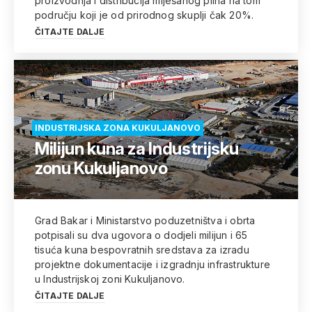
proizvodnja i distribucija miješanog plina na tom
području koji je od prirodnog skuplji čak 20%.
ČITAJTE DALJE
INDUSTRIJSKA ZONA KUKULJANOVO
Milijun kuna za Industrijsku
zonu Kukuljanovo
Grad Bakar i Ministarstvo poduzetništva i obrta
potpisali su dva ugovora o dodjeli milijun i 65
tisuća kuna bespovratnih sredstava za izradu
projektne dokumentacije i izgradnju infrastrukture
u Industrijskoj zoni Kukuljanovo.
ČITAJTE DALJE