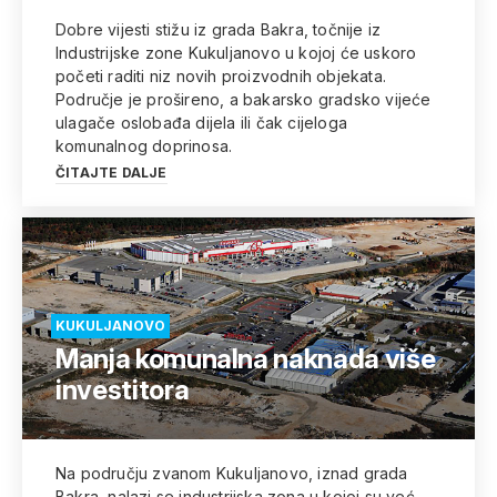
Dobre vijesti stižu iz grada Bakra, točnije iz
Industrijske zone Kukuljanovo u kojoj će uskoro
početi raditi niz novih proizvodnih objekata.
Područje je prošireno, a bakarsko gradsko vijeće
ulagače oslobađa dijela ili čak cijeloga
komunalnog doprinosa.
ČITAJTE DALJE
KUKULJANOVO
Manja komunalna naknada više
investitora
Na području zvanom Kukuljanovo, iznad grada
Bakra, nalazi se industrijska zona u kojoj su već