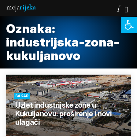
moja
rijeka
Open 
Oznaka:
industrijska-zona-
kukuljanovo
BAKAR
Uzlet industrijske zone u
Kukuljanovu: proširenje i novi
ulagači