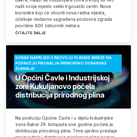
našli svoje mjesto veliki trgovački centri. Nove
korisnike koji će otvoriti nova radna mjesta,
očekuje nedavno sagrađena poslovna zgrada
površine 800 četvornih metara.
ČITAJTE DALJE
KORAK NAPRIJED U RAZVOJU PLINSKE MREŽE NA
PODRUČJU PRIOBALJA PRIMORSKO GORANSKE
ŽUPANIJE
U Općini Čavle i Industrijskoj
zoni Kukuljanovo počela
distribucija prirodnog plina
Na području Općine Čavle i u dijelu Industrijske
zone Bakar 29. listopada ove godine počela je
distribucija prirodnog plina. Time ujedno prestaje