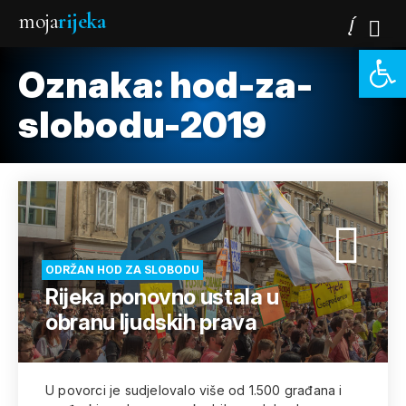
moja
rijeka
Open 
Oznaka:
hod-za-
slobodu-2019
ODRŽAN HOD ZA SLOBODU
Rijeka ponovno ustala u
obranu ljudskih prava
U povorci je sudjelovalo više od 1.500 građana i