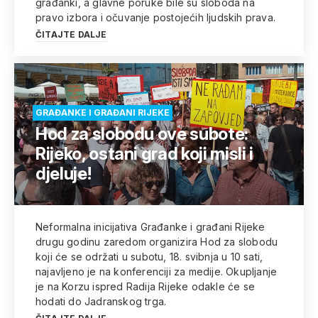
građanki, a glavne poruke bile su sloboda na
pravo izbora i očuvanje postojećih ljudskih prava.
ČITAJTE DALJE
GRAĐANKE I GRAĐANI RIJEKE
Hod za slobodu ove subote:
Rijeko, ostani grad koji misli i
djeluje!
Neformalna inicijativa Građanke i građani Rijeke
drugu godinu zaredom organizira Hod za slobodu
koji će se održati u subotu, 18. svibnja u 10 sati,
najavljeno je na konferenciji za medije. Okupljanje
je na Korzu ispred Radija Rijeke odakle će se
hodati do Jadranskog trga.