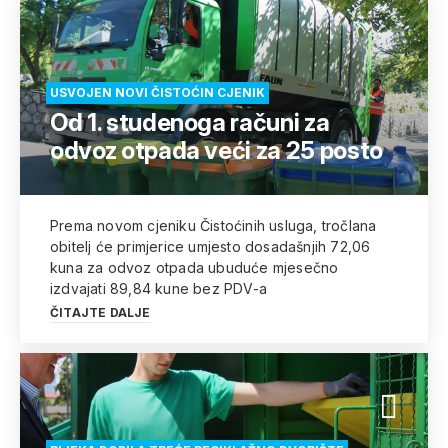
USVOJEN NOVI ČISTOĆIN CJENIK
Od 1. studenoga računi za
odvoz otpada veći za 25 posto
Prema novom cjeniku Čistoćinih usluga, tročlana
obitelj će primjerice umjesto dosadašnjih 72,06
kuna za odvoz otpada ubuduće mjesečno
izdvajati 89,84 kune bez PDV-a
ČITAJTE DALJE