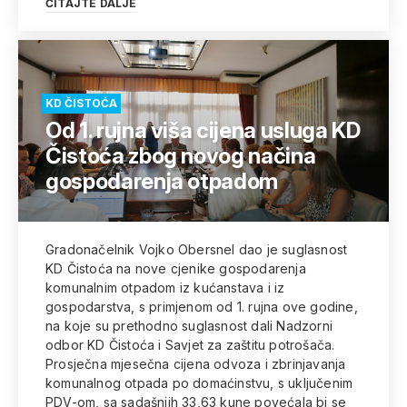
ČITAJTE DALJE
KD ČISTOĆA
Od 1. rujna viša cijena usluga KD
Čistoća zbog novog načina
gospodarenja otpadom
Gradonačelnik Vojko Obersnel dao je suglasnost
KD Čistoća na nove cjenike gospodarenja
komunalnim otpadom iz kućanstava i iz
gospodarstva, s primjenom od 1. rujna ove godine,
na koje su prethodno suglasnost dali Nadzorni
odbor KD Čistoća i Savjet za zaštitu potrošača.
Prosječna mjesečna cijena odvoza i zbrinjavanja
komunalnog otpada po domaćinstvu, s uključenim
PDV-om, sa sadašnjih 33,63 kune povećala bi se