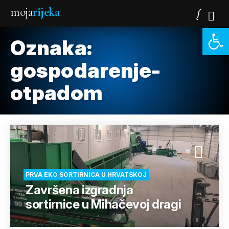
moja
rijeka
Open 
Oznaka:
gospodarenje-
otpadom
PRVA EKO SORTIRNICA U HRVATSKOJ
Završena izgradnja
sortirnice u Mihačevoj dragi