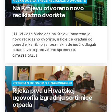
RIJEKA DOBILA TREĆE RECIKLAŽNO DVORIŠTE
Na Krnjevu otvoreno novo
reciklažno dvorište
U Ulici Jože Vlahovića na Krnjevu otvoreno je
novo reciklažno dvorište, u koje će građani od
ponedjeljka, 8. lipnja, bez naknade moći odlagati
otpad u za to predviđene spremnike.
ČITAJTE DALJE
POTPISAN UGOVOR O FINANCIRANJU
Rijeka prva u Hrvatskoj
ugovorila izgradnju sortirnice
otpada