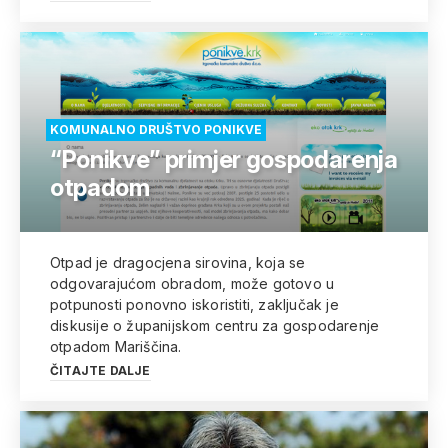
KOMUNALNO DRUŠTVO PONIKVE
“Ponikve” primjer gospodarenja
otpadom
Otpad je dragocjena sirovina, koja se
odgovarajućom obradom, može gotovo u
potpunosti ponovno iskoristiti, zaključak je
diskusije o županijskom centru za gospodarenje
otpadom Mariščina.
ČITAJTE DALJE