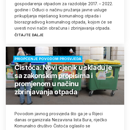
gospodarenja otpadom za razdoblje 2017. – 2022.
godine i Odluci o načinu pružanja javne usluge
prikupljanja miješanog komunalnog otpada i
biorazgradivog komunalnog otpada, kojom će se
uvesti novi način obračuna i zbrinjavanja otpada.
ČITAJTE DALJE
PRIOPĆENJE POVODOM PROSVJEDA
Čistoća: Novi cjenik u skladu je
sa zakonskim propisima i
promjenom u načinu
zbrinjavanja otpada
Povodom javnog prosvjeda što ga je u Rijeci
danas organizirala Nezavisna lista Bura, riječko
Komunalno društvo Čistoća oglasilo se