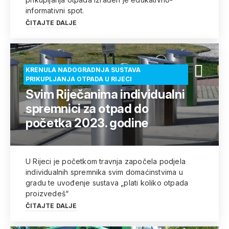
informativni spot.
ČITAJTE DALJE
KRENULA NADOGRADNJA SUSTAVA
PRIKUPLJANJA OTPADA U RIJECI
Svim Riječanima individualni
spremnici za otpad do
početka 2023. godine
U Rijeci je početkom travnja započela podjela
individualnih spremnika svim domaćinstvima u
gradu te uvođenje sustava „plati koliko otpada
proizvedeš“
ČITAJTE DALJE