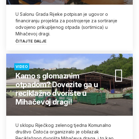
U Salonu Grada Rijeke potpisan je ugovor o
financiranju projekta za postrojenje za sortiranje
odvojeno prikupljenog otpada (sortirnica) u
Mihačevoj dragi.
ČITAJTE DALJE
VIDEO
Kamo s glomaznim
otpadom? Dovezite ga u
reciklažno dvorište u
Mihačevoj dragi!
U sklopu Riječkog zelenog tjedna Komunalno
društvo Čistoća organiziralo je obilazak
Reciklažnog dvorišta Mihačeva draga, i to kao