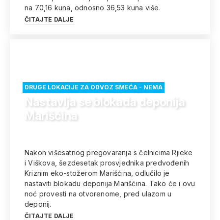
na 70,16 kuna, odnosno 36,53 kuna više.
ČITAJTE DALJE
DRUGE LOKACIJE ZA ODVOZ SMEĆA - NEMA
Nastavlja se blokada deponija
Marišćina
Nakon višesatnog pregovaranja s čelnicima Rjieke
i Viškova, šezdesetak prosvjednika predvođenih
Kriznim eko-stožerom Marišćina, odlučilo je
nastaviti blokadu deponija Marišćina. Tako će i ovu
noć provesti na otvorenome, pred ulazom u
deponij.
ČITAJTE DALJE