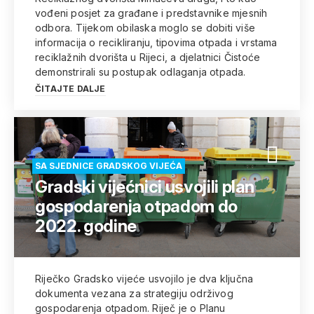
vođeni posjet za građane i predstavnike mjesnih
odbora. Tijekom obilaska moglo se dobiti više
informacija o recikliranju, tipovima otpada i vrstama
reciklažnih dvorišta u Rijeci, a djelatnici Čistoće
demonstrirali su postupak odlaganja otpada.
ČITAJTE DALJE
SA SJEDNICE GRADSKOG VIJEĆA
Gradski vijećnici usvojili plan
gospodarenja otpadom do
2022. godine
Riječko Gradsko vijeće usvojilo je dva ključna
dokumenta vezana za strategiju održivog
gospodarenja otpadom. Riječ je o Planu