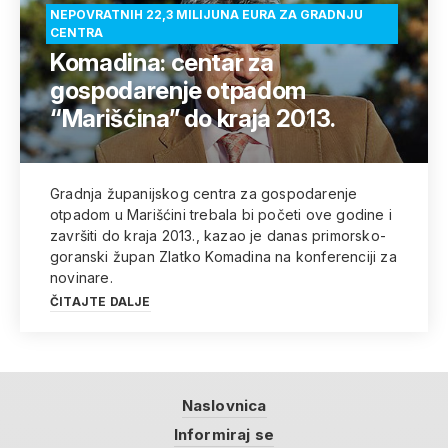
NEPOVRATNIH 22,3 MILIJUNA EURA ZA GRADNJU
CENTRA
Komadina: centar za
gospodarenje otpadom
“Marišćina” do kraja 2013.
Gradnja županijskog centra za gospodarenje
otpadom u Marišćini trebala bi početi ove godine i
završiti do kraja 2013., kazao je danas primorsko-
goranski župan Zlatko Komadina na konferenciji za
novinare.
ČITAJTE DALJE
Naslovnica
Informiraj se