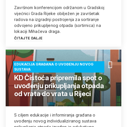
Završnom konferencijom održanom u Gradskoj
vijećnici Grada Rijeke obilježen je završetak
radova na izgradnji postrojenja za sortiranje
odvojeno prikupljenog otpada (sortirnica) na
lokaciji Mihačeva draga.
ČITAJTE DALJE
EDUKACIJA GRAĐANA O UVOĐENJU NOVOG
SUSTAVA
KD Čistoća pripremila spot o
uvođenju prikupljanja otpada
od vrata do vrata u Rijeci
S ciljem edukacije i informiranja građana o
uvođenju novog individualiziranog sustava
prikupljanja otpada izrađen je edukativno-