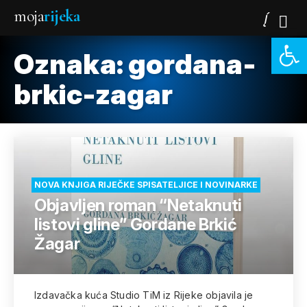
moja
rijeka
Open 
Oznaka:
gordana-
brkic-zagar
NOVA KNJIGA RIJEČKE SPISATELJICE I NOVINARKE
Objavljen roman “Netaknuti
listovi gline” Gordane Brkić
Žagar
Izdavačka kuća Studio TiM iz Rijeke objavila je