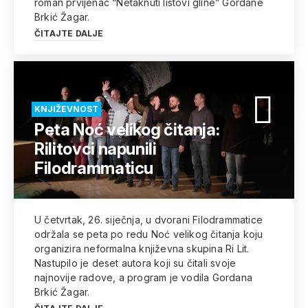
roman prvijenac “Netaknuti listovi gline” Gordane
Brkić Žagar.
ČITAJTE DALJE
KNJIŽEVNOST
Peta Noć velikog čitanja:
Rilitovci napunili
Filodrammaticu
U četvrtak, 26. siječnja, u dvorani Filodrammatice
održala se peta po redu Noć velikog čitanja koju
organizira neformalna književna skupina Ri Lit.
Nastupilo je deset autora koji su čitali svoje
najnovije radove, a program je vodila Gordana
Brkić Žagar.