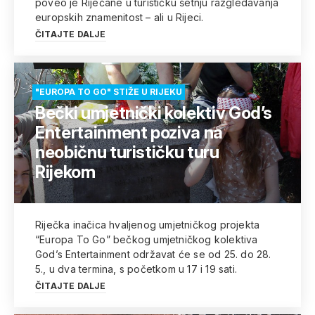
poveo je Riječane u turističku šetnju razgledavanja
europskih znamenitost – ali u Rijeci.
ČITAJTE DALJE
"EUROPA TO GO" STIŽE U RIJEKU
Bečki umjetnički kolektiv God’s
Entertainment poziva na
neobičnu turističku turu
Rijekom
Riječka inačica hvaljenog umjetničkog projekta
“Europa To Go” bečkog umjetničkog kolektiva
God’s Entertainment održavat će se od 25. do 28.
5., u dva termina, s početkom u 17 i 19 sati.
ČITAJTE DALJE