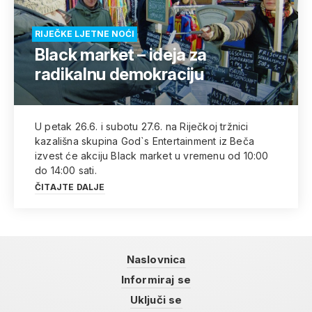
RIJEČKE LJETNE NOĆI
Black market – ideja za
radikalnu demokraciju
U petak 26.6. i subotu 27.6. na Riječkoj tržnici
kazališna skupina God`s Entertainment iz Beča
izvest će akciju Black market u vremenu od 10:00
do 14:00 sati.
ČITAJTE DALJE
Naslovnica
Informiraj se
Uključi se