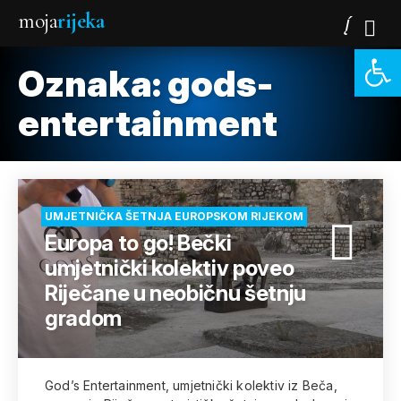
moja
rijeka
Open 
Oznaka:
gods-
entertainment
UMJETNIČKA ŠETNJA EUROPSKOM RIJEKOM
Europa to go! Bečki
umjetnički kolektiv poveo
Riječane u neobičnu šetnju
gradom
God’s Entertainment, umjetnički kolektiv iz Beča,