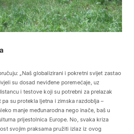
ja
učuju: „Naš globalizirani i pokretni svijet zastao
živjeli su dosad neviđene poremećaje, uz
istancu i testove koji su potrebni za prelazak
 pa su protekla ljetna i zimska razdoblja –
daleko manje međunarodna nego inače, baš u
turna prijestolnica Europe. No, svaka kriza
st svojim praksama pružiti izlaz iz ovog