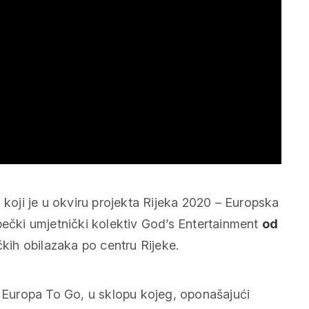
oji je u okviru projekta Rijeka 2020 – Europska
bečki umjetnički kolektiv God’s Entertainment
od
čkih obilazaka po centru Rijeke.
a Europa To Go, u sklopu kojeg, oponašajući