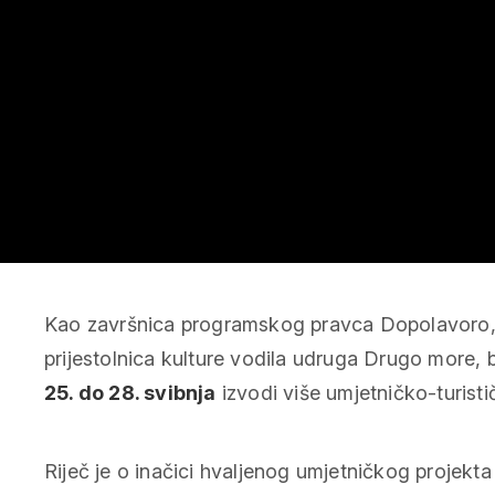
Kao završnica programskog pravca Dopolavoro, k
prijestolnica kulture vodila udruga Drugo more, 
25. do 28. svibnja
izvodi više umjetničko-turisti
Riječ je o inačici hvaljenog umjetničkog projekt