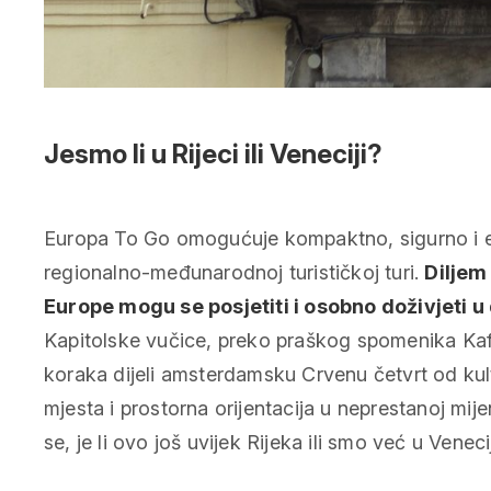
Jesmo li u Rijeci ili Veneciji?
Europa To Go omogućuje kompaktno, sigurno i eko
regionalno-međunarodnoj turističkoj turi.
Diljem
Europe mogu se posjetiti i osobno doživjeti u
Kapitolske vučice, preko praškog spomenika Ka
koraka dijeli amsterdamsku Crvenu četvrt od kul
mjesta i prostorna orijentacija u neprestanoj mijen
se, je li ovo još uvijek Rijeka ili smo već u Veneci