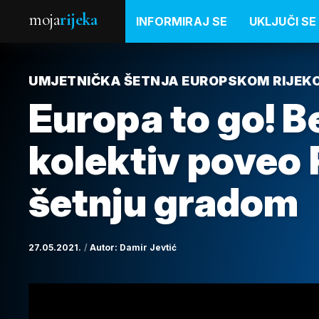
moja
rijeka
INFORMIRAJ SE
UKLJUČI SE
UMJETNIČKA ŠETNJA EUROPSKOM RIJEK
Europa to go! B
kolektiv poveo 
šetnju gradom
27.05.2021.
Autor:
Damir Jevtić