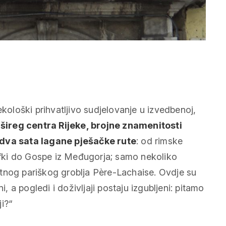
loški prihvatljivo sudjelovanje u izvedbenoj,
 šireg centra Rijeke, brojne znamenitosti
 dva sata lagane pješačke rute
: od rimske
fki do Gospe iz Međugorja; samo nekoliko
tnog pariškog groblja Père-Lachaise. Ovdje su
i, a pogledi i doživljaji postaju izgubljeni: pitamo
ji?“