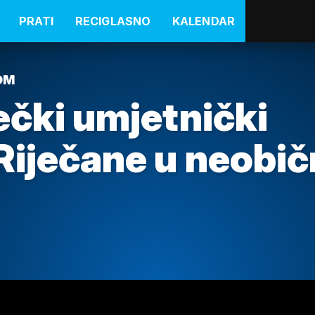
PRATI
RECIGLASNO
KALENDAR
OM
ečki umjetnički
Riječane u neobi