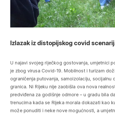
Izlazak iz distopijskog covid scenari
U najavi svojeg riječkog gostovanja, umjetnici por
je zbog virusa Covid-19. Mobilnost i turizam do
ograničenja putovanja, samoizolaciju, socijalnu d
granica. Ni Rijeku nije zaobišla ova nova realnost
predviđena za godišnje odmore – u gradu bila 
trenucima kada se Rijeka morala dokazati kao kul
može ponuditi i neke nove mogućnosti, a umjetno