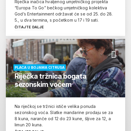
Riječka inačica hvaljenog umjetničkog projekta
“Europa To Go” bečkog umjetničkog kolektiva
God’s Entertainment održavat će se od 25. do 28.
5., u dva termina, s početkom u 17 i 19 sati.
ČITAJTE DALJE
PLACA U BOJAMA CITRUSA
Riječka tržnica bogata
sezonskim voćem
Na riječkoj se tržnici ističe velika ponuda
sezonskog voća. Slatke mandarine prodaju se za
8 kuna, naranče od 12 do 23 kune, šljive za 12, a
limun 20 kuna.