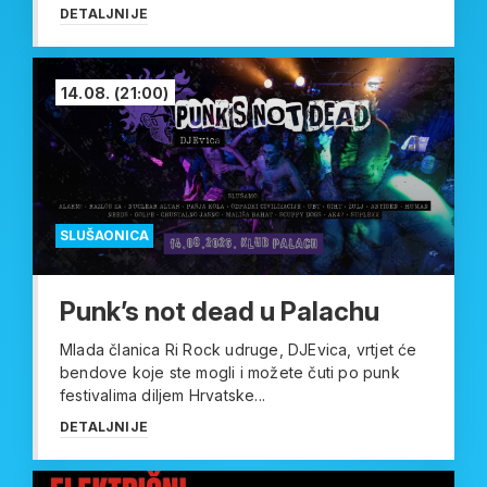
DETALJNIJE
14.08.
(21:00)
SLUŠAONICA
Punk’s not dead u Palachu
Mlada članica Ri Rock udruge, DJEvica, vrtjet će
bendove koje ste mogli i možete čuti po punk
festivalima diljem Hrvatske...
DETALJNIJE