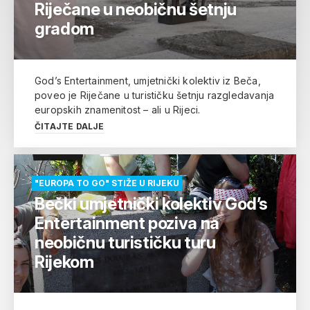
Riječane u neobičnu šetnju
gradom
God’s Entertainment, umjetnički kolektiv iz Beča,
poveo je Riječane u turističku šetnju razgledavanja
europskih znamenitost – ali u Rijeci.
ČITAJTE DALJE
"EUROPA TO GO" STIŽE U RIJEKU
Bečki umjetnički kolektiv God’s
Entertainment poziva na
neobičnu turističku turu
Rijekom