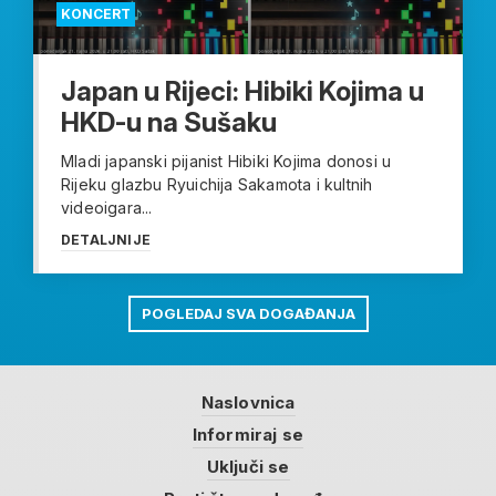
KONCERT
Japan u Rijeci: Hibiki Kojima u
HKD-u na Sušaku
Mladi japanski pijanist Hibiki Kojima donosi u
Rijeku glazbu Ryuichija Sakamota i kultnih
videoigara...
DETALJNIJE
POGLEDAJ SVA DOGAĐANJA
Naslovnica
Informiraj se
Uključi se