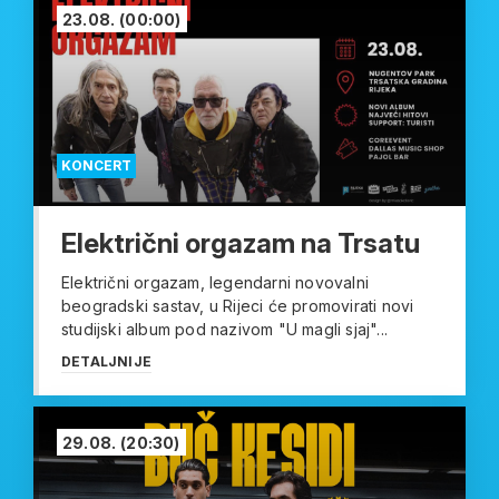
23.08.
(00:00)
KONCERT
Električni orgazam na Trsatu
Električni orgazam, legendarni novovalni
beogradski sastav, u Rijeci će promovirati novi
studijski album pod nazivom "U magli sjaj"...
DETALJNIJE
29.08.
(20:30)