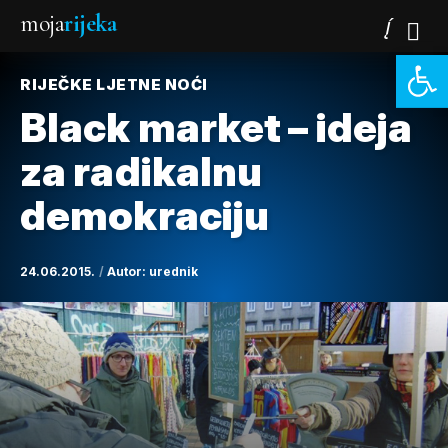
moja
rijeka
Open 
RIJEČKE LJETNE NOĆI
Black market – ideja
za radikalnu
demokraciju
24.06.2015.
Autor:
urednik