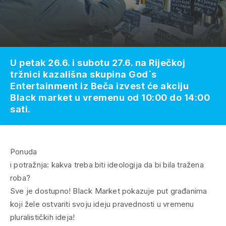
U petak 26.6. i subotu 27.6. na Riječkoj
tržnici kazališna skupina God`s
Entertainment iz Beča izvest će akciju
Black market u vremenu od 10:00 do 14:00
sati.
Ponuda
i potražnja: kakva treba biti ideologija da bi bila tražena
roba?
Sve je dostupno! Black Market pokazuje put građanima
koji žele ostvariti svoju ideju pravednosti u vremenu
pluralističkih ideja!