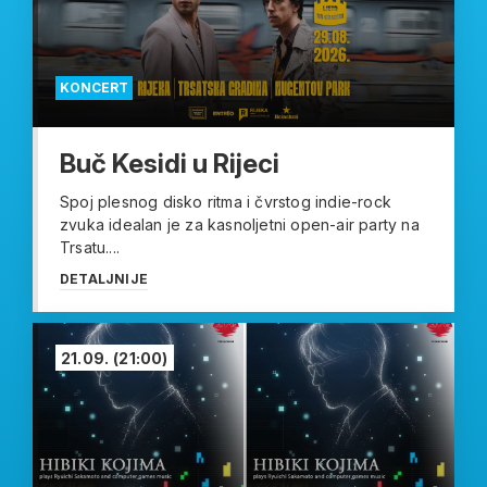
KONCERT
Buč Kesidi u Rijeci
Spoj plesnog disko ritma i čvrstog indie-rock
zvuka idealan je za kasnoljetni open-air party na
Trsatu....
DETALJNIJE
21.09.
(21:00)