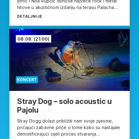
Brnić i Noa Rupčić donose najveće rock i metal
hitove u akustičnom izdanju na terasu Palacha....
DETALJNIJE
08.08.
(21:00)
KONCERT
Stray Dog – solo acoustic u
Pajolu
Stray Dogg dolazi približiti nam svoje pjesme,
pričajući zabavne priče o tome kako su nastajale
demistificirajući cijeli proces stvaranja....