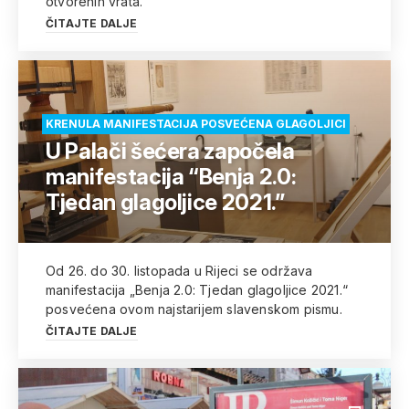
otvorenih vrata.
ČITAJTE DALJE
KRENULA MANIFESTACIJA POSVEĆENA GLAGOLJICI
U Palači šećera započela
manifestacija “Benja 2.0:
Tjedan glagoljice 2021.”
Od 26. do 30. listopada u Rijeci se održava
manifestacija „Benja 2.0: Tjedan glagoljice 2021.“
posvećena ovom najstarijem slavenskom pismu.
ČITAJTE DALJE