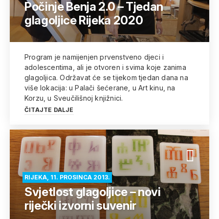
Počinje Benja 2.0 – Tjedan
glagoljice Rijeka 2020
Program je namijenjen prvenstveno djeci i
adolescentima, ali je otvoren i svima koje zanima
glagoljica. Održavat će se tijekom tjedan dana na
više lokacija: u Palači šećerane, u Art kinu, na
Korzu, u Sveučilišnoj knjižnici.
ČITAJTE DALJE
RIJEKA, 11. PROSINCA 2013.
Svjetlost glagoljice – novi
riječki izvorni suvenir