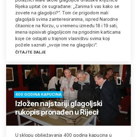
Rijeka upitat će sugrađane: „Zanima li vas kako se
zovete na glagoljici?“. Tom će prigodom mali
glagoljaši svima zainteresiranima, ispred Narodne
čitaonice na Korzu, u vremenu između 18 i 19 sati,
imena ispisivati glagoljicom na prigodnim karticama
koje će ostajati u trajnom vlasništvu svima koji
požele saznati „svoje ime na glagoljici“.
ČITAJTE DALJE
400 GODINA KAPUCINA
Izložen najstariji glagoljski
rukopis pronađen u Rijeci
U sklopu obilježavanja 400 godina kapucina u