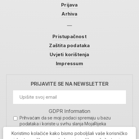
Prijava
Arhiva
Pristupačnost
Zaštita podataka
Uvjeti korištenja
Impressum
PRIJAVITE SE NA NEWSLETTER
GDPR Information
Prihvaćam da se moji podaci spremaju u bazu
podataka i koriste u svrhu slanja MojaRijeka
newslettera
Koristimo kolačiće kako bismo poboljšali vaše korisničko
MOJARIJEKA NEWSLETTER