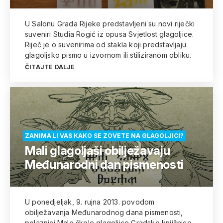
U Salonu Grada Rijeke predstavljeni su novi riječki
suveniri Studia Rogić iz opusa Svjetlost glagoljice.
Riječ je o suvenirima od stakla koji predstavljaju
glagoljsko pismo u izvornom ili stiliziranom obliku.
ČITAJTE DALJE
ZANIMA LI VAS KAKO SE ZOVETE NA GLAGOLJICI?
Mali glagoljaši obilježavaju
Međunarodni dan pismenosti
U ponedjeljak, 9. rujna 2013. povodom
obilježavanja Međunarodnog dana pismenosti,
polaznici Male škole glagoljice Gradske knjižnice