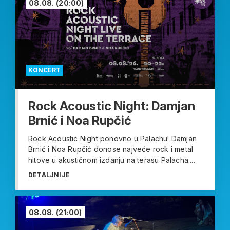
08.08.
(20:00)
KONCERT
Rock Acoustic Night: Damjan
Brnić i Noa Rupčić
Rock Acoustic Night ponovno u Palachu! Damjan
Brnić i Noa Rupčić donose najveće rock i metal
hitove u akustičnom izdanju na terasu Palacha....
DETALJNIJE
08.08.
(21:00)