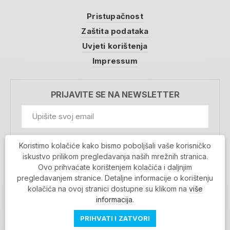
Pristupačnost
Zaštita podataka
Uvjeti korištenja
Impressum
PRIJAVITE SE NA NEWSLETTER
GDPR Information
Koristimo kolačiće kako bismo poboljšali vaše korisničko
Prihvaćam da se moji podaci spremaju u bazu
iskustvo prilikom pregledavanja naših mrežnih stranica.
podataka i koriste u svrhu slanja MojaRijeka
Ovo prihvaćate korištenjem kolačića i daljnjim
newslettera
pregledavanjem stranice. Detaljne informacije o korištenju
MOJARIJEKA NEWSLETTER
kolačića na ovoj stranici dostupne su klikom na
više
PRIJAVI SE
informacija
.
PRIHVATI I ZATVORI