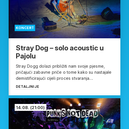
KONCERT
Stray Dog – solo acoustic u
Pajolu
Stray Dogg dolazi približiti nam svoje pjesme,
pričajući zabavne priče o tome kako su nastajale
demistificirajući cijeli proces stvaranja....
DETALJNIJE
14.08.
(21:00)