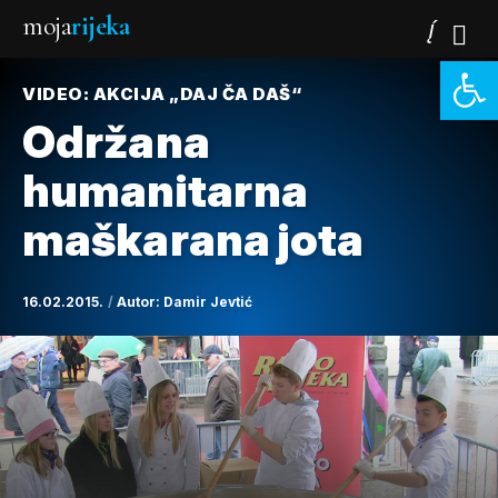
moja
rijeka
Open 
VIDEO: AKCIJA „DAJ ČA DAŠ“
Održana
humanitarna
maškarana jota
16.02.2015.
Autor:
Damir Jevtić