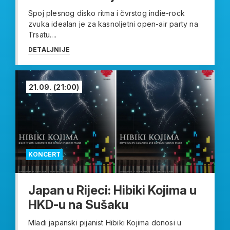
Spoj plesnog disko ritma i čvrstog indie-rock
zvuka idealan je za kasnoljetni open-air party na
Trsatu....
DETALJNIJE
21.09.
(21:00)
KONCERT
Japan u Rijeci: Hibiki Kojima u
HKD-u na Sušaku
Mladi japanski pijanist Hibiki Kojima donosi u