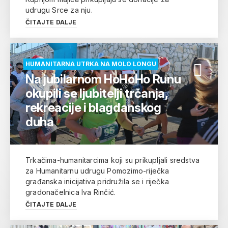
udrugu Srce za nju.
ČITAJTE DALJE
HUMANITARNA UTRKA NA MOLO LONGU
Na jubilarnom HoHoHo Runu
okupili se ljubitelji trčanja,
rekreacije i blagdanskog
duha
Trkačima-humanitarcima koji su prikupljali sredstva
za Humanitarnu udrugu Pomozimo-riječka
građanska inicijativa pridružila se i riječka
gradonačelnica Iva Rinčić.
ČITAJTE DALJE