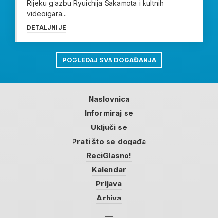
Rijeku glazbu Ryuichija Sakamota i kultnih
videoigara...
DETALJNIJE
POGLEDAJ SVA DOGAĐANJA
Naslovnica
Informiraj se
Uključi se
Prati što se događa
ReciGlasno!
Kalendar
Prijava
Arhiva