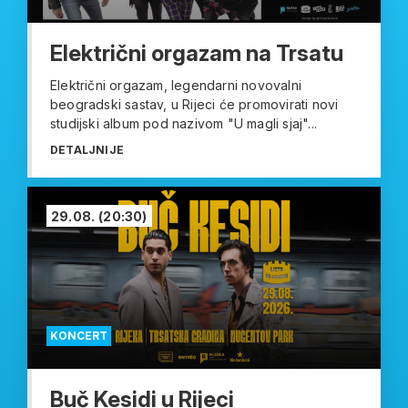
Električni orgazam na Trsatu
Električni orgazam, legendarni novovalni
beogradski sastav, u Rijeci će promovirati novi
studijski album pod nazivom "U magli sjaj"...
DETALJNIJE
29.08.
(20:30)
KONCERT
Buč Kesidi u Rijeci