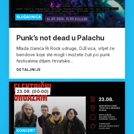
SLUŠAONICA
Punk’s not dead u Palachu
Mlada članica Ri Rock udruge, DJEvica, vrtjet će
bendove koje ste mogli i možete čuti po punk
festivalima diljem Hrvatske...
DETALJNIJE
23.08.
(00:00)
KONCERT