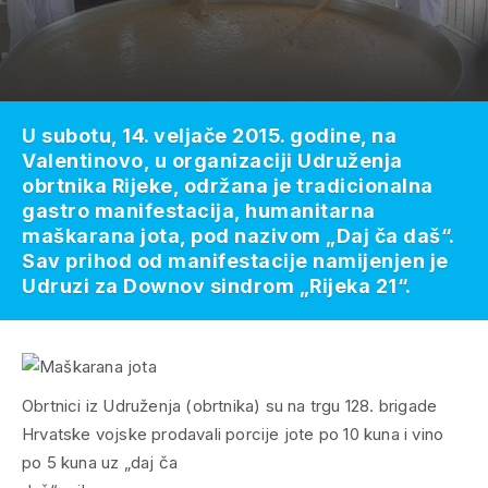
U subotu, 14. veljače 2015. godine, na
Valentinovo, u organizaciji Udruženja
obrtnika Rijeke, održana je tradicionalna
gastro manifestacija, humanitarna
maškarana jota, pod nazivom „Daj ča daš“.
Sav prihod od manifestacije namijenjen je
Udruzi za Downov sindrom „Rijeka 21“.
Obrtnici iz Udruženja (obrtnika) su na trgu 128. brigade
Hrvatske vojske prodavali porcije jote po 10 kuna i vino
po 5 kuna uz „daj ča