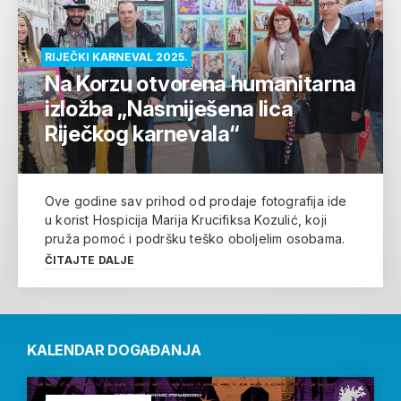
RIJEČKI KARNEVAL 2025.
Na Korzu otvorena humanitarna
izložba „Nasmiješena lica
Riječkog karnevala“
Ove godine sav prihod od prodaje fotografija ide
u korist Hospicija Marija Krucifiksa Kozulić, koji
pruža pomoć i podršku teško oboljelim osobama.
ČITAJTE DALJE
KALENDAR DOGAĐANJA