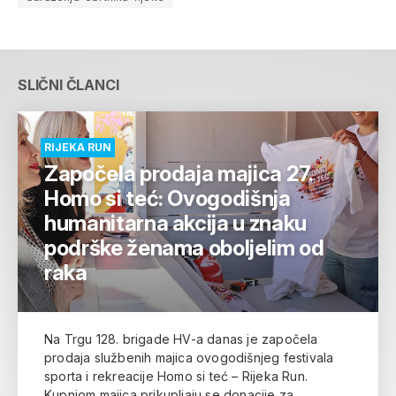
SLIČNI ČLANCI
RIJEKA RUN
Započela prodaja majica 27.
Homo si teć: Ovogodišnja
humanitarna akcija u znaku
podrške ženama oboljelim od
raka
Na Trgu 128. brigade HV-a danas je započela
prodaja službenih majica ovogodišnjeg festivala
sporta i rekreacije Homo si teć – Rijeka Run.
Kupnjom majica prikupljaju se donacije za