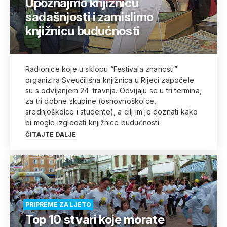
Upoznajmo knjižnicu
sadašnjosti i zamislimo
knjižnicu budućnosti
Radionice koje u sklopu “Festivala znanosti”
organizira Sveučilišna knjižnica u Rijeci započele
su s odvijanjem 24. travnja. Odvijaju se u tri termina,
za tri dobne skupine (osnovnoškolce,
srednjoškolce i studente), a cilj im je doznati kako
bi mogle izgledati knjižnice budućnosti.
ČITAJTE DALJE
PRIPREME ZA LJETO
Top 10 stvari koje morate