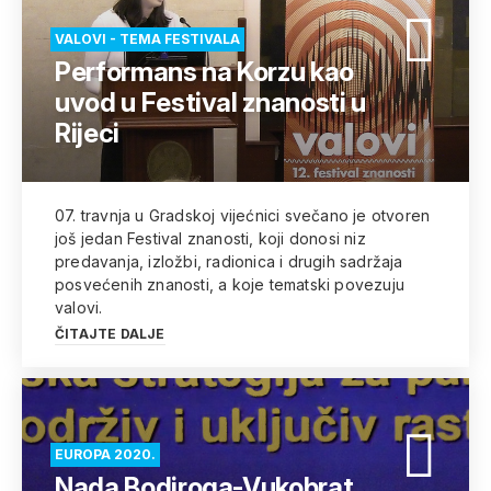
VALOVI - TEMA FESTIVALA
Performans na Korzu kao
uvod u Festival znanosti u
Rijeci
07. travnja u Gradskoj vijećnici svečano je otvoren
još jedan Festival znanosti, koji donosi niz
predavanja, izložbi, radionica i drugih sadržaja
posvećenih znanosti, a koje tematski povezuju
valovi.
ČITAJTE DALJE
EUROPA 2020.
Nada Bodiroga-Vukobrat