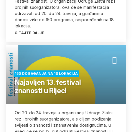
Festival znanosti. U organizaciji Udruge Zlatni rez i
brojnih suorganizatora, ova će se manifestacija
održavati od 20. do 24. travnja, a građanima
donosi više od 150 programa, raspoređenih na 18
lokacija.
ČITAJTE DALJE
150 DOGAĐANJA NA 18 LOKACIJA
Najavljen 13. festival
znanosti u Rijeci
Od 20. do 24. travnja u organizaciji Udruge Zlatni
rez i brojnih suorganizatora, a s ciljem podizanja
svijesti o znanosti i znanstvenim dostignućima, u
Rijeci će se po 13. put održati Festival znanosti. U