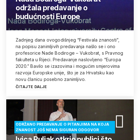
održala predavanje o
budućnosti Europe
Zadnjeg dana ovogodišnjeg “Festivala znanosti”,
na popisu zanimljivih predavanja našlo se i ono
profesorice Nade Bodiroge – Vukobrat, s Pravnog
fakulteta u Rijeci. Predavanje naslovljeno “Europa
2020.” Bavilo se izazovima i mogućim smjerovima
razvoja Europske unije, što je za Hrvatsku kao
novu članicu posebno zanimljivo.
ČITAJTE DALJE
ODRŽANO PREDAVANJE O PITANJIMA NA KOJA
ZNANOST JOŠ NEMA SIGURAN ODGOVOR
Ivica Puljak otkrio publici što