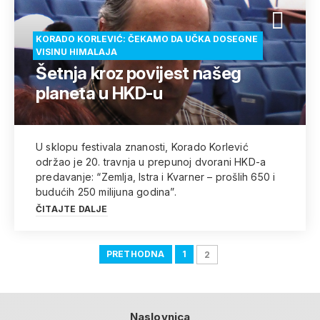
KORADO KORLEVIĆ: ČEKAMO DA UČKA DOSEGNE
VISINU HIMALAJA
Šetnja kroz povijest našeg
planeta u HKD-u
U sklopu festivala znanosti, Korado Korlević
održao je 20. travnja u prepunoj dvorani HKD-a
predavanje: “Zemlja, Istra i Kvarner – prošlih 650 i
budućih 250 milijuna godina”.
ČITAJTE DALJE
PRETHODNA
1
2
Naslovnica