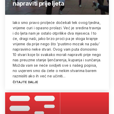
napraviti prije ljeta
Iako smo pravo proljeće dočekali tek ovog tjedna,
vrijeme curi i opasno prolazi. Već je sredina travnja
i do ljeta nam je ostalo otprilike dva mjeseca. I to
će, dragi naši, jako brzo proći pa je stoga krajnje
vrijeme da prije nego što ‘pustimo mozak na pašu’
napravimo neke stvari. Ovog vam puta donosimo
10 stvari koje bi svakako morali napraviti prije nego
nas preuzme stanje ljenčarenja, kupanja i sunčanja.
Možda vam se neće svidjeti sve s našeg popisa,
no uvjereni smo da ćete o nekim stvarima barem
razmisliti ako ih već ne učiniti…
ČITAJTE DALJE