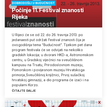
DOBRODOŠLI U BUDUĆNOST
Počinje 11. Festival znanosti
Rijeka
U Rijeci će se od 22. do 26. travnja 2013. po
jedanaesti put održati Festival znanosti čija je
ovogodišnja tema “Budućnost”. Tijekom pet dana
program festivala će se odvijati na nekoliko
gradskih lokacija; u dvorani HKD-a, Astronomskom
centru, u Gradskoj vijećnici na sveučilišnom
kampusu na Trsatu, Prirodoslovnom muzeju,
Pomorskom i povijesnom muzeju Hrvatskoga
primorja,Sveučilišnoj knjižnici, Prvoj sušačkoj
hrvatskoj gimnaziji, a dio programa će izaći i na
popularni Korzo.
ČITAJTE DALJE