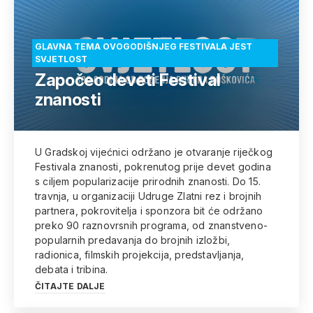
GLAVNA TEMA OVOGODIŠNJEG FESTIVALA JEST
SVJETLOST
Započeo deveti Festival
znanosti
U Gradskoj vijećnici održano je otvaranje riječkog
Festivala znanosti, pokrenutog prije devet godina
s ciljem popularizacije prirodnih znanosti. Do 15.
travnja, u organizaciji Udruge Zlatni rez i brojnih
partnera, pokrovitelja i sponzora bit će održano
preko 90 raznovrsnih programa, od znanstveno-
popularnih predavanja do brojnih izložbi,
radionica, filmskih projekcija, predstavljanja,
debata i tribina.
ČITAJTE DALJE