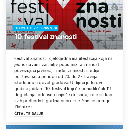
OD 23. DO 27. TRAVNJA
10. festival znanosti
Festival Znanosti, cjelotjedna manifestacija koja na
jednostavan i zanimljiv popularizira znanost
povezujući javnost, mlade, znanost i medije,
održava se u periodu od 23. do 27. travnja
istodobno u devet gradova. U Rijeci je to ove
godine jubilarni 10. festival koji će ponuditi čak 111
događanja, odnosno najviše do sada, koje su kao i
svih prethodnih godina pripremile članice udruge
Zlatni rez.
ČITAJTE DALJE