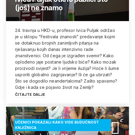
(još) ne znamo
24. travnja u HKD-u, profesor Ivica Puljak održao
je u sklopu “Festivala znanosti” predavanje kojim
se dotaknuo brojnih zanimljivih pitanja na
rješavanju kojih danas intenzivno rade
znanstvenici. Od čega je izgrađen svemir? Kako
oplođeno jaje postane ljudsko biće? Kako mozak
proizvodi svijest? Je li vrijeme iluzija? Hoće li šume
usporiti globalno zagrijavanje? Ili će ga ubrzati?
Što se dogodilo neandertalcima? Zašto spavamo?
Gdje i kada se pojavio život na Zemlji?
ČITAJTE DALJE
UČENICI POKAZALI KAKO VIDE BUDUĆNOST
KNJIŽNICA