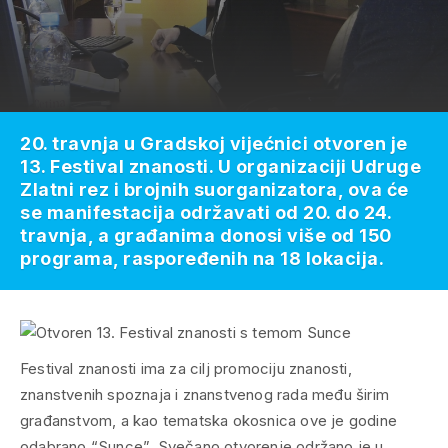
20. travnja u Gradskoj vijećnici otvoren je
13. Festival znanosti. U organizaciji Udruge
Zlatni rez i brojnih suorganizatora, ova će
se manifestacija održavati od 20. do 24.
travnja, a građanima donosi više od 150
programa, raspoređenih na 18 lokacija.
Festival znanosti ima za cilj promociju znanosti,
znanstvenih spoznaja i znanstvenog rada među širim
građanstvom, a kao tematska okosnica ove je godine
odabrano “Sunce”. Svečano otvorenje održano je u