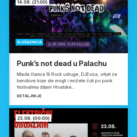
14.08.
(21:00)
SLUŠAONICA
Punk’s not dead u Palachu
Mlada članica Ri Rock udruge, DJEvica, vrtjet će
bendove koje ste mogli i možete čuti po punk
festivalima diljem Hrvatske...
DETALJNIJE
23.08.
(00:00)