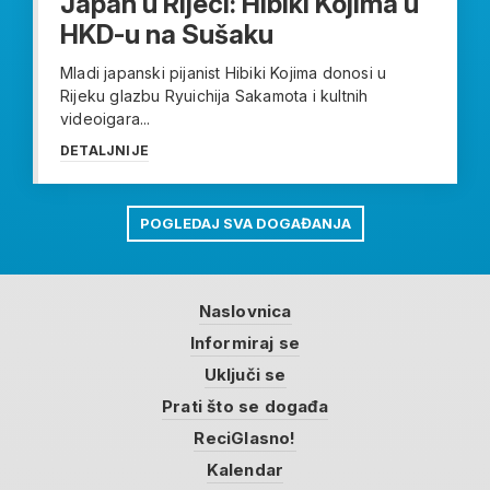
Japan u Rijeci: Hibiki Kojima u
HKD-u na Sušaku
Mladi japanski pijanist Hibiki Kojima donosi u
Rijeku glazbu Ryuichija Sakamota i kultnih
videoigara...
DETALJNIJE
POGLEDAJ SVA DOGAĐANJA
Naslovnica
Informiraj se
Uključi se
Prati što se događa
ReciGlasno!
Kalendar