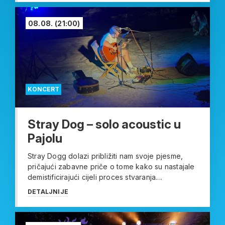
08.08.
(21:00)
KONCERT
Stray Dog – solo acoustic u
Pajolu
Stray Dogg dolazi približiti nam svoje pjesme,
pričajući zabavne priče o tome kako su nastajale
demistificirajući cijeli proces stvaranja....
DETALJNIJE