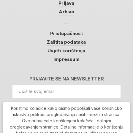
Prijava
Arhiva
Pristupačnost
Zaštita podataka
Uvjeti korištenja
Impressum
PRIJAVITE SE NA NEWSLETTER
GDPR Information
Koristimo kolačiće kako bismo poboljšali vaše korisničko
Prihvaćam da se moji podaci spremaju u bazu
iskustvo prilikom pregledavanja naših mrežnih stranica.
podataka i koriste u svrhu slanja MojaRijeka
Ovo prihvaćate korištenjem kolačića i daljnjim
newslettera
pregledavanjem stranice. Detaljne informacije o korištenju
MOJARIJEKA NEWSLETTER