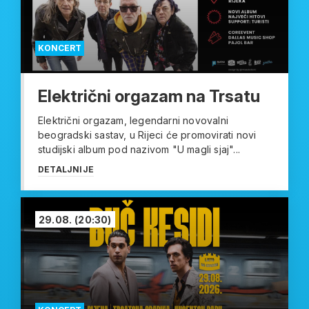
KONCERT
Električni orgazam na Trsatu
Električni orgazam, legendarni novovalni
beogradski sastav, u Rijeci će promovirati novi
studijski album pod nazivom "U magli sjaj"...
DETALJNIJE
29.08.
(20:30)