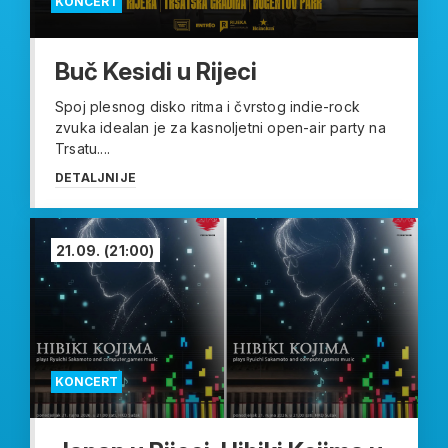
KONCERT
Buč Kesidi u Rijeci
Spoj plesnog disko ritma i čvrstog indie-rock
zvuka idealan je za kasnoljetni open-air party na
Trsatu....
DETALJNIJE
21.09.
(21:00)
KONCERT