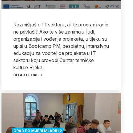
Razmišljaš o IT sektoru, ali te programiranje
ne privlači? Ako te više zanimaju ljudi,
organizacija i vođenje projekata, u tijeku su
upisi u Bootcamp PM, besplatnu, intenzivnu
edukaciju za voditeljice projekata u IT
sektoru koju provodi Centar tehničke
kulture Rijeka.
ČITAJTE DALJE
GRAD PO MJERI MLADIH 2