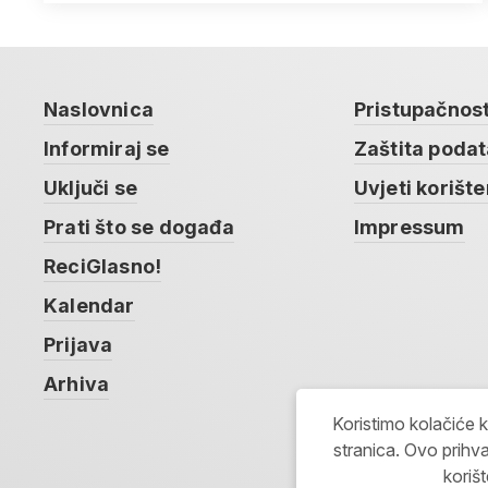
Naslovnica
Pristupačnos
Informiraj se
Zaštita poda
Uključi se
Uvjeti korište
Prati što se događa
Impressum
ReciGlasno!
Kalendar
Prijava
Arhiva
Koristimo kolačiće 
stranica. Ovo prihva
koriš