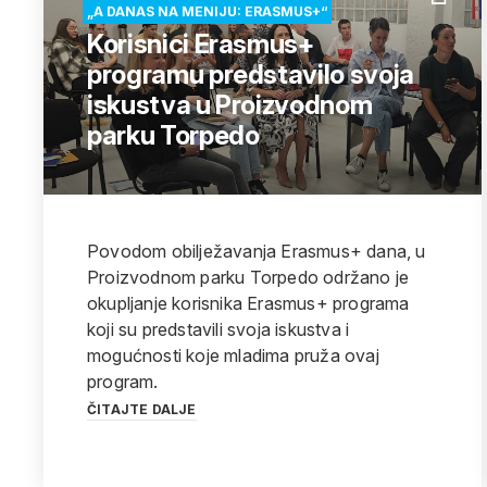
„A DANAS NA MENIJU: ERASMUS+“
Korisnici Erasmus+
programu predstavilo svoja
iskustva u Proizvodnom
parku Torpedo
Povodom obilježavanja Erasmus+ dana, u
Proizvodnom parku Torpedo održano je
okupljanje korisnika Erasmus+ programa
koji su predstavili svoja iskustva i
mogućnosti koje mladima pruža ovaj
program.
ČITAJTE DALJE