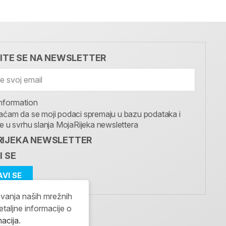
VITE SE NA NEWSLETTER
nformation
aćam da se moji podaci spremaju u bazu podataka i
te u svrhu slanja MojaRijeka newslettera
IJEKA NEWSLETTER
I SE
avanja naših mrežnih
etaljne informacije o
macija
.