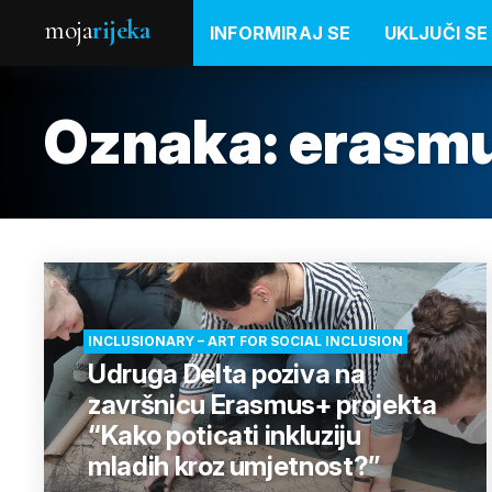
moja
rijeka
INFORMIRAJ SE
UKLJUČI SE
Oznaka:
erasmu
INCLUSIONARY – ART FOR SOCIAL INCLUSION
Udruga Delta poziva na
završnicu Erasmus+ projekta
“Kako poticati inkluziju
mladih kroz umjetnost?”