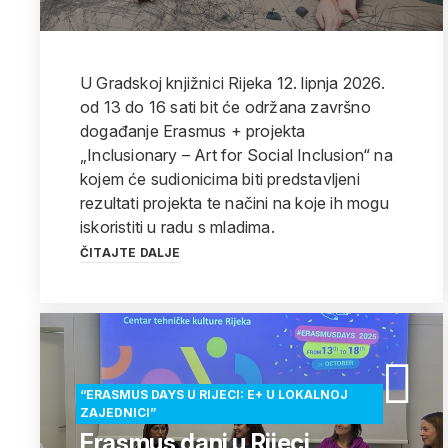
U Gradskoj knjižnici Rijeka 12. lipnja 2026.
od 13 do 16 sati bit će održana završno
događanje Erasmus + projekta
„Inclusionary – Art for Social Inclusion“ na
kojem će sudionicima biti predstavljeni
rezultati projekta te načini na koje ih mogu
iskoristiti u radu s mladima.
ČITAJTE DALJE
“ERASMUS DAYS U RIJECI: E+ U LOKALNOJ
ZAJEDNICI”
Erasmus dani u Rijeci