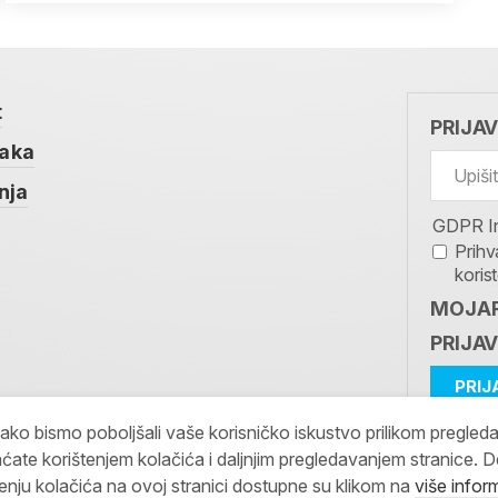
t
PRIJA
taka
nja
GDPR I
Prihv
koris
MOJAR
PRIJAV
kako bismo poboljšali vaše korisničko iskustvo prilikom pregled
ćate korištenjem kolačića i daljnjim pregledavanjem stranice. D
tenju kolačića na ovoj stranici dostupne su klikom na
više infor