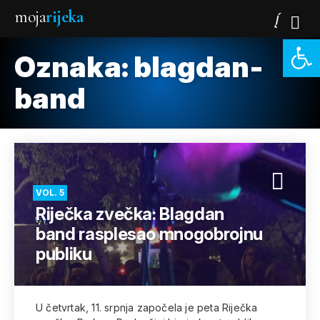
moja
rijeka
Open 
Oznaka:
blagdan-
band
VOL. 5
Riječka zvečka: Blagdan
band rasplesao mnogobrojnu
publiku
U četvrtak, 11. srpnja započela je peta Riječka