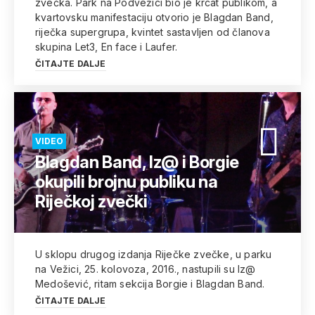
zvečka. Park na Podvežici bio je krcat publikom, a
kvartovsku manifestaciju otvorio je Blagdan Band,
riječka supergrupa, kvintet sastavljen od članova
skupina Let3, En face i Laufer.
ČITAJTE DALJE
VIDEO
Blagdan Band, Iz@ i Borgie
okupili brojnu publiku na
Riječkoj zvečki
U sklopu drugog izdanja Riječke zvečke, u parku
na Vežici, 25. kolovoza, 2016., nastupili su Iz@
Medošević, ritam sekcija Borgie i Blagdan Band.
ČITAJTE DALJE