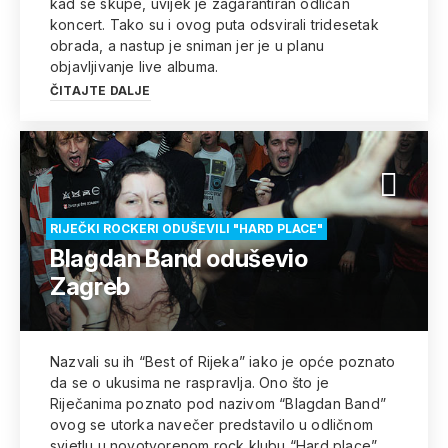
kad se skupe, uvijek je zagarantiran odličan
koncert. Tako su i ovog puta odsvirali tridesetak
obrada, a nastup je sniman jer je u planu
objavljivanje live albuma.
ČITAJTE DALJE
RIJEČKI ROCKERI ODUŠEVILI "HARD PLACE"
Blagdan Band oduševio
Zagreb
Nazvali su ih “Best of Rijeka” iako je opće poznato
da se o ukusima ne raspravlja. Ono što je
Riječanima poznato pod nazivom “Blagdan Band”
ovog se utorka navečer predstavilo u odličnom
svjetlu u novotvorenom rock klubu “Hard place”,