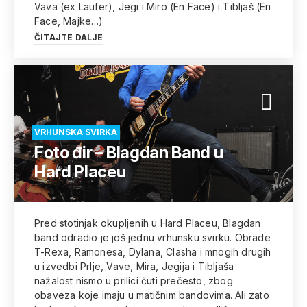
Vava (ex Laufer), Jegi i Miro (En Face) i Tibljaš (En
Face, Majke…)
ČITAJTE DALJE
VRHUNSKA SVIRKA
Foto đir – Blagdan Band u
Hard Placeu
Pred stotinjak okupljenih u Hard Placeu, Blagdan
band odradio je još jednu vrhunsku svirku. Obrade
T-Rexa, Ramonesa, Dylana, Clasha i mnogih drugih
u izvedbi Prlje, Vave, Mira, Jegija i Tibljaša
nažalost nismo u prilici čuti prečesto, zbog
obaveza koje imaju u matičnim bandovima. Ali zato