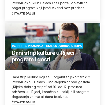
Peek&Poke, klub Palach i naš portal, objaviti će
bogat program koji jamči vikend bez predaha.
ČITAJTE DALJE
10. 11. I 12. PROSINCA - RIJEKA DOBROG STRIPA
Dani strip kulture u Rijeci –
program i gosti
Dani strip kulture koji se u organizacijskom trokutu
Peek&Poke – Palach – MojaRijeka.hr pod geslom
„Rijeka dobrog stripa“ od 10. do 12. prosinca
održavaju u Rijeci, konačno su zaključili program
događanja za sva tri dana festivala.
ČITAJTE DALJE