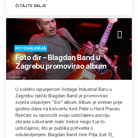
ČITAJTE DALJE
FOTOGALERIJA
Foto đir – Blagdan Band u
Zagrebu promovirao album
U solidno ispunjenom Vintage Industrial Baru u
Zagrebu riječki Blagdan Band je promovirao
svježe objavljeni “živi” album. Album je sniman prije
godinu dana na koncertu kod Pište u Hard Placeu.
Riječani su isporučili svoju uobičajenu porciju
obrada odsviranih malo žešće nego li je to
uobičajeno, što je publika prihvatila s
oduševljenjem. Blagdan Band čine Prlja (Let 3),