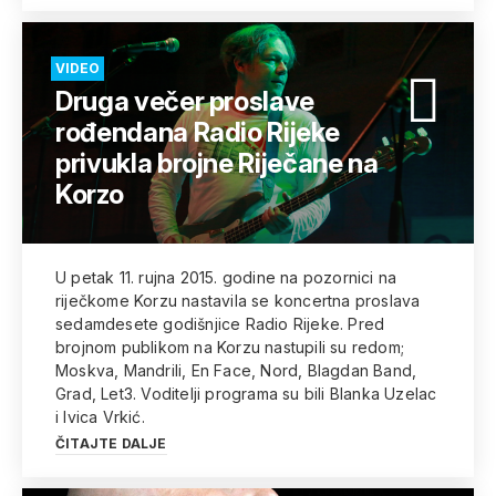
VIDEO
Druga večer proslave
rođendana Radio Rijeke
privukla brojne Riječane na
Korzo
U petak 11. rujna 2015. godine na pozornici na
riječkome Korzu nastavila se koncertna proslava
sedamdesete godišnjice Radio Rijeke. Pred
brojnom publikom na Korzu nastupili su redom;
Moskva, Mandrili, En Face, Nord, Blagdan Band,
Grad, Let3. Voditelji programa su bili Blanka Uzelac
i Ivica Vrkić.
ČITAJTE DALJE