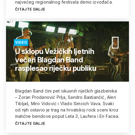
najvećeg regionalnog festivala demo izvođača.
ČITAJTE DALJE
VIDEO
U sklopu Vežičkih ljetnih
večeri Blagdan Band
rasplesao riječku publiku
Blagdan Band čini pet iskusnih riječkih glazbenika
– Zoran Prodanović Prlja, Sandro Bastiančić, Alen
Tibljaš, Miro Vidović i Vlado Simcich Vava. Svaki
od njih ostavio je trag na hrvatskoj rock sceni kroz
matične bendove poput Leta 3, Laufera i En Facea.
ČITAJTE DALJE