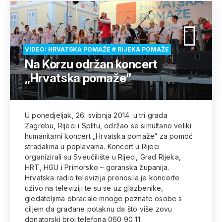
VIDEO: HRVATSKA POMAŽE # RIJEKA POMAŽE
Na Korzu održan koncert
„Hrvatska pomaže”
U ponedjeljak, 26. svibnja 2014. u tri grada
Zagrebu, Rijeci i Splitu, održao se simultano veliki
humanitarni koncert „Hrvatska pomaže“ za pomoć
stradalima u poplavama. Koncert u Rijeci
organizirali su Sveučilište u Rijeci, Grad Rijeka,
HRT, HGU i Primorsko – goranska županija.
Hrvatska radio televizija prenosila je koncerte
uživo na televiziji te su se uz glazbenike,
gledateljima obraćale mnoge poznate osobe s
ciljem da građane potaknu da što više zovu
donatorski broj telefona 060 90 11.