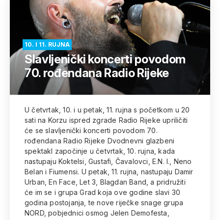
10. I 11. RUJNA
Slavljenički koncerti povodom
70. rođendana Radio Rijeke
U četvrtak, 10. i u petak, 11. rujna s početkom u 20
sati na Korzu ispred zgrade Radio Rijeke upriličiti
će se slavljenički koncerti povodom 70.
rođendana Radio Rijeke Dvodnevni glazbeni
spektakl započinje u četvrtak, 10. rujna, kada
nastupaju Koktelsi, Gustafi, Čavalovci, E.N. I., Neno
Belan i Fiumensi. U petak, 11. rujna, nastupaju Damir
Urban, En Face, Let 3, Blagdan Band, a pridružiti
će im se i grupa Grad koja ove godine slavi 30
godina postojanja, te nove riječke snage grupa
NORD, pobjednici osmog Jelen Demofesta,