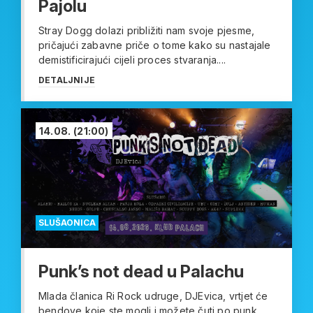
Pajolu
Stray Dogg dolazi približiti nam svoje pjesme,
pričajući zabavne priče o tome kako su nastajale
demistificirajući cijeli proces stvaranja....
DETALJNIJE
14.08.
(21:00)
SLUŠAONICA
Punk’s not dead u Palachu
Mlada članica Ri Rock udruge, DJEvica, vrtjet će
bendove koje ste mogli i možete čuti po punk