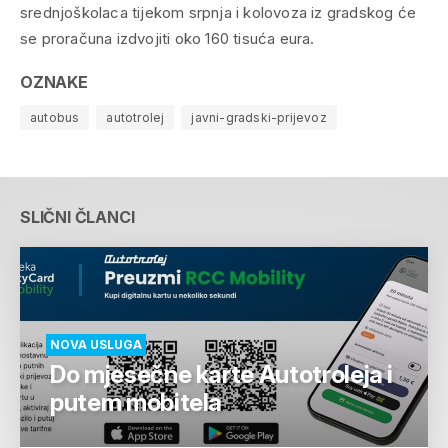
srednjoškolaca tijekom srpnja i kolovoza iz gradskog će
se proračuna izdvojiti oko 160 tisuća eura.
OZNAKE
autobus
autotrolej
javni-gradski-prijevoz
SLIČNI ČLANCI
NOVA USLUGA
Do mjesečne karte Autotroleja i
putem mobitela