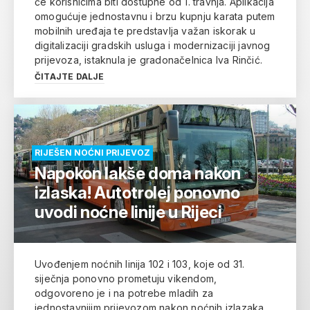
će korisnicima biti dostupne od 1. travnja. Aplikacija
omogućuje jednostavnu i brzu kupnju karata putem
mobilnih uređaja te predstavlja važan iskorak u
digitalizaciji gradskih usluga i modernizaciji javnog
prijevoza, istaknula je gradonačelnica Iva Rinčić.
ČITAJTE DALJE
RIJEŠEN NOĆNI PRIJEVOZ
Napokon lakše doma nakon
izlaska! Autotrolej ponovno
uvodi noćne linije u Rijeci
Uvođenjem noćnih linija 102 i 103, koje od 31.
siječnja ponovno prometuju vikendom,
odgovoreno je i na potrebe mladih za
jednostavnijim prijevozom nakon noćnih izlazaka.