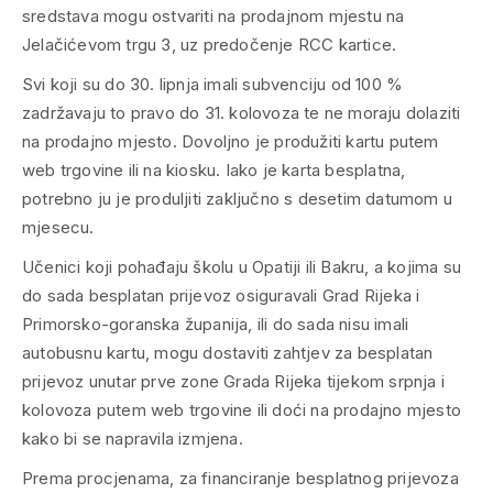
sredstava mogu ostvariti na prodajnom mjestu na
Jelačićevom trgu 3, uz predočenje RCC kartice.
Svi koji su do 30. lipnja imali subvenciju od 100 %
zadržavaju to pravo do 31. kolovoza te ne moraju dolaziti
na prodajno mjesto. Dovoljno je produžiti kartu putem
web trgovine ili na kiosku. Iako je karta besplatna,
potrebno ju je produljiti zaključno s desetim datumom u
mjesecu.
Učenici koji pohađaju školu u Opatiji ili Bakru, a kojima su
do sada besplatan prijevoz osiguravali Grad Rijeka i
Primorsko-goranska županija, ili do sada nisu imali
autobusnu kartu, mogu dostaviti zahtjev za besplatan
prijevoz unutar prve zone Grada Rijeka tijekom srpnja i
kolovoza putem web trgovine ili doći na prodajno mjesto
kako bi se napravila izmjena.
Prema procjenama, za financiranje besplatnog prijevoza