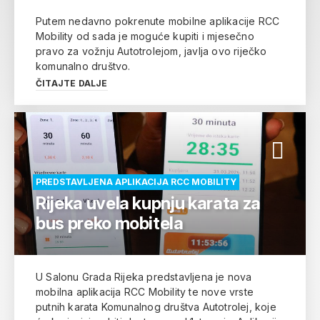
Putem nedavno pokrenute mobilne aplikacije RCC
Mobility od sada je moguće kupiti i mjesečno
pravo za vožnju Autotrolejom, javlja ovo riječko
komunalno društvo.
ČITAJTE DALJE
PREDSTAVLJENA APLIKACIJA RCC MOBILITY
Rijeka uvela kupnju karata za
bus preko mobitela
U Salonu Grada Rijeka predstavljena je nova
mobilna aplikacija RCC Mobility te nove vrste
putnih karata Komunalnog društva Autotrolej, koje