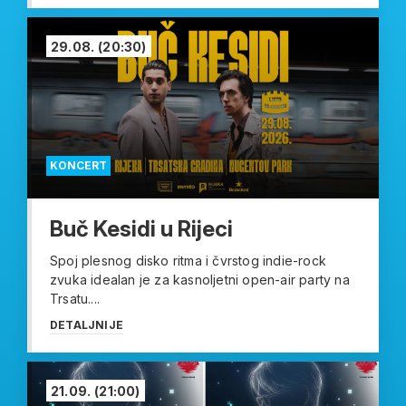
29.08.
(20:30)
KONCERT
Buč Kesidi u Rijeci
Spoj plesnog disko ritma i čvrstog indie-rock
zvuka idealan je za kasnoljetni open-air party na
Trsatu....
DETALJNIJE
21.09.
(21:00)