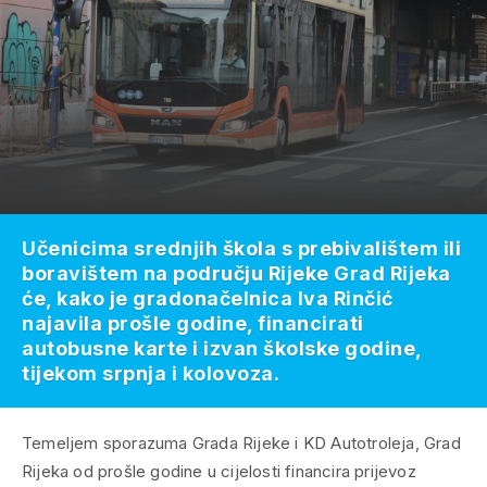
Učenicima srednjih škola s prebivalištem ili
boravištem na području Rijeke Grad Rijeka
će, kako je gradonačelnica Iva Rinčić
najavila prošle godine, financirati
autobusne karte i izvan školske godine,
tijekom srpnja i kolovoza.
Temeljem sporazuma Grada Rijeke i KD Autotroleja, Grad
Rijeka od prošle godine u cijelosti financira prijevoz