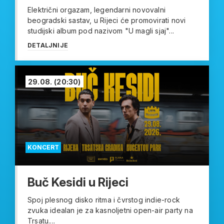
Električni orgazam, legendarni novovalni
beogradski sastav, u Rijeci će promovirati novi
studijski album pod nazivom "U magli sjaj"...
DETALJNIJE
29.08.
(20:30)
KONCERT
Buč Kesidi u Rijeci
Spoj plesnog disko ritma i čvrstog indie-rock
zvuka idealan je za kasnoljetni open-air party na
Trsatu....