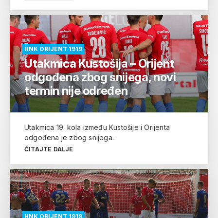
HNK ORIJENT 1919
Utakmica Kustošija – Orijent
odgođena zbog snijega, novi
termin nije određen
Utakmica 19. kola između Kustošije i Orijenta
odgođena je zbog snijega.
ČITAJTE DALJE
HNK ORIJENT 1919