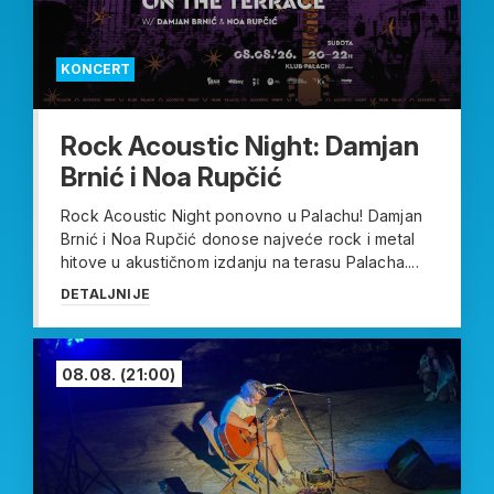
KONCERT
Rock Acoustic Night: Damjan
Brnić i Noa Rupčić
Rock Acoustic Night ponovno u Palachu! Damjan
Brnić i Noa Rupčić donose najveće rock i metal
hitove u akustičnom izdanju na terasu Palacha....
DETALJNIJE
08.08.
(21:00)