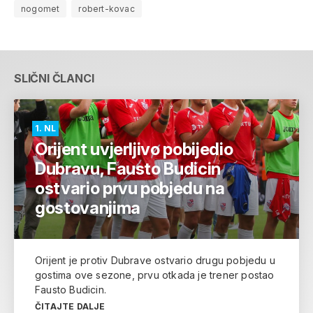
nogomet
robert-kovac
SLIČNI ČLANCI
1. NL
Orijent uvjerljivo pobijedio
Dubravu, Fausto Budicin
ostvario prvu pobjedu na
gostovanjima
Orijent je protiv Dubrave ostvario drugu pobjedu u
gostima ove sezone, prvu otkada je trener postao
Fausto Budicin.
ČITAJTE DALJE