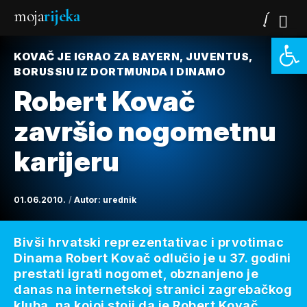
moja
rijeka
Open 
KOVAČ JE IGRAO ZA BAYERN, JUVENTUS,
BORUSSIU IZ DORTMUNDA I DINAMO
Robert Kovač
završio nogometnu
karijeru
01.06.2010.
Autor:
urednik
Bivši hrvatski reprezentativac i prvotimac
Dinama Robert Kovač odlučio je u 37. godini
prestati igrati nogomet, obznanjeno je
danas na internetskoj stranici zagrebačkog
kluba, na kojoj stoji da je Robert Kovač