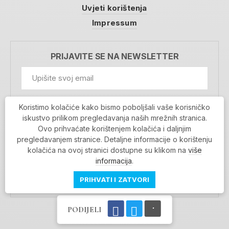
Uvjeti korištenja
Impressum
PRIJAVITE SE NA NEWSLETTER
GDPR Information
Koristimo kolačiće kako bismo poboljšali vaše korisničko
Prihvaćam da se moji podaci spremaju u bazu
iskustvo prilikom pregledavanja naših mrežnih stranica.
podataka i koriste u svrhu slanja MojaRijeka
Ovo prihvaćate korištenjem kolačića i daljnjim
newslettera
pregledavanjem stranice. Detaljne informacije o korištenju
MOJARIJEKA NEWSLETTER
kolačića na ovoj stranici dostupne su klikom na
više
PRIJAVI SE
informacija
.
PRIHVATI I ZATVORI
PODIJELI
Povratak na vrh