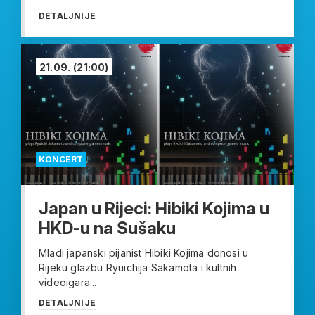
DETALJNIJE
21.09.
(21:00)
KONCERT
Japan u Rijeci: Hibiki Kojima u
HKD-u na Sušaku
Mladi japanski pijanist Hibiki Kojima donosi u
Rijeku glazbu Ryuichija Sakamota i kultnih
videoigara...
DETALJNIJE