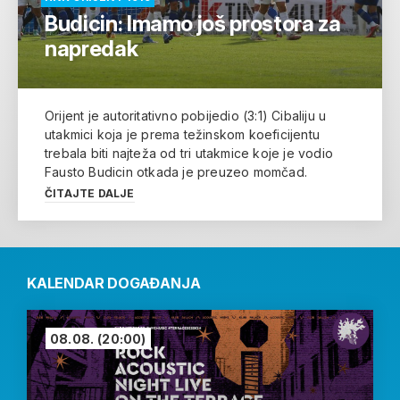
Budicin: Imamo još prostora za
napredak
Orijent je autoritativno pobijedio (3:1) Cibaliju u
utakmici koja je prema težinskom koeficijentu
trebala biti najteža od tri utakmice koje je vodio
Fausto Budicin otkada je preuzeo momčad.
ČITAJTE DALJE
KALENDAR DOGAĐANJA
08.08.
(20:00)