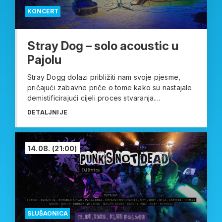
KONCERT
Stray Dog – solo acoustic u
Pajolu
Stray Dogg dolazi približiti nam svoje pjesme,
pričajući zabavne priče o tome kako su nastajale
demistificirajući cijeli proces stvaranja....
DETALJNIJE
14.08.
(21:00)
SLUŠAONICA