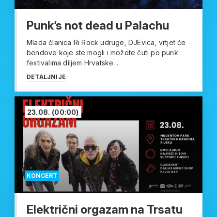
Punk’s not dead u Palachu
Mlada članica Ri Rock udruge, DJEvica, vrtjet će
bendove koje ste mogli i možete čuti po punk
festivalima diljem Hrvatske...
DETALJNIJE
23.08.
(00:00)
KONCERT
Električni orgazam na Trsatu