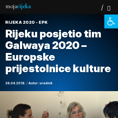
moja
rijeka
Open 
RIJEKA 2020 - EPK
Rijeku posjetio tim
Galwaya 2020 –
Europske
prijestolnice kulture
26.04.2018.
Autor:
urednik