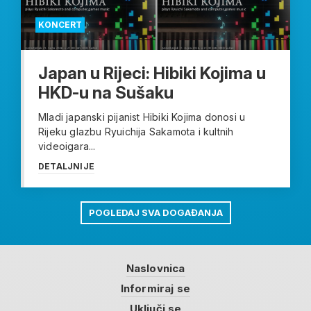
KONCERT
Japan u Rijeci: Hibiki Kojima u
HKD-u na Sušaku
Mladi japanski pijanist Hibiki Kojima donosi u
Rijeku glazbu Ryuichija Sakamota i kultnih
videoigara...
DETALJNIJE
POGLEDAJ SVA DOGAĐANJA
Naslovnica
Informiraj se
Uključi se