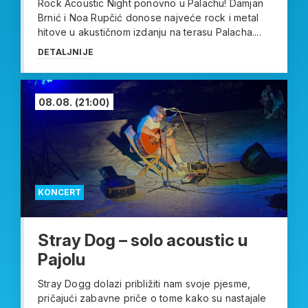
Rock Acoustic Night ponovno u Palachu! Damjan
Brnić i Noa Rupčić donose najveće rock i metal
hitove u akustičnom izdanju na terasu Palacha....
DETALJNIJE
08.08.
(21:00)
KONCERT
Stray Dog – solo acoustic u
Pajolu
Stray Dogg dolazi približiti nam svoje pjesme,
pričajući zabavne priče o tome kako su nastajale