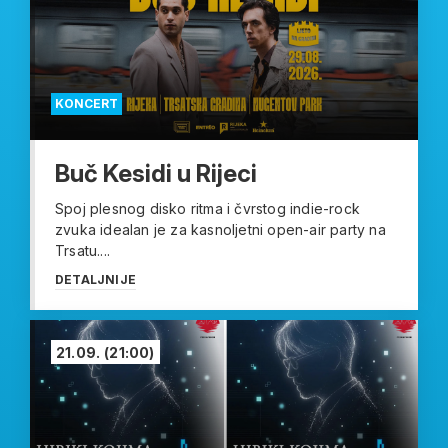
KONCERT
Buč Kesidi u Rijeci
Spoj plesnog disko ritma i čvrstog indie-rock
zvuka idealan je za kasnoljetni open-air party na
Trsatu....
DETALJNIJE
21.09.
(21:00)