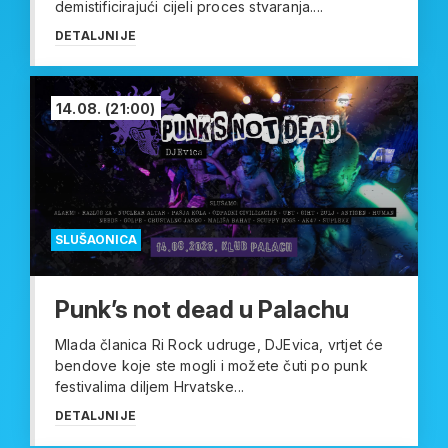
demistificirajući cijeli proces stvaranja....
DETALJNIJE
14.08.
(21:00)
SLUŠAONICA
Punk’s not dead u Palachu
Mlada članica Ri Rock udruge, DJEvica, vrtjet će
bendove koje ste mogli i možete čuti po punk
festivalima diljem Hrvatske...
DETALJNIJE