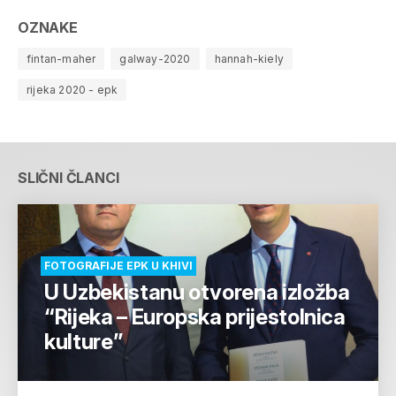
OZNAKE
fintan-maher
galway-2020
hannah-kiely
rijeka 2020 - epk
SLIČNI ČLANCI
FOTOGRAFIJE EPK U KHIVI
U Uzbekistanu otvorena izložba
“Rijeka – Europska prijestolnica
kulture”