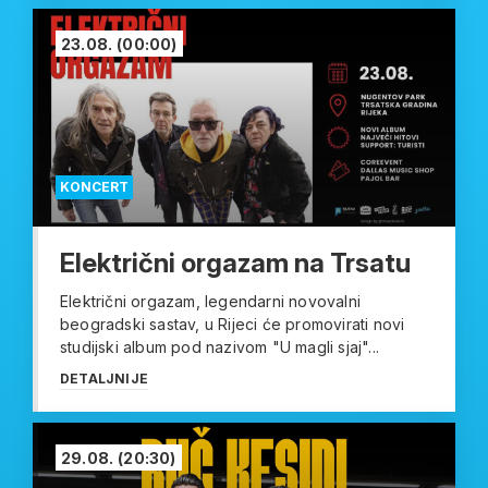
23.08.
(00:00)
KONCERT
Električni orgazam na Trsatu
Električni orgazam, legendarni novovalni
beogradski sastav, u Rijeci će promovirati novi
studijski album pod nazivom "U magli sjaj"...
DETALJNIJE
29.08.
(20:30)