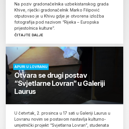
Na poziv gradonačelnika uzbekistanskog grada
Khive, riječki gradonačelnik Marko Filipović
otputovao je u Khivu gdje je otvorena izložba
fotografija pod nazivom “Rijeka – Europska
prijestolnica kulture”.
ČITAJTE DALJE
APURI U LOVRANU
Otvara se drugi postav
“Svjetlarne Lovran” u Galeriji
Laurus
U četvrtak, 2. prosinca u 17 sati u Galeriji Laurus u
Lovranu novim se postavom nastavlja kulturno-
umjetnički projekt “Svjetlarna Lovran”, studenata