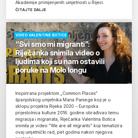
Akademije primijenjenih umjetnosti u Rijeci.
ČITAJTE DALJE
VIDEO VALENTINE BOTICE
“Svi smo mi migranti”:
Riječanka snimila video o
ljudima koji su nam ostavili
poruke na Molo longu
Inspirirana projektom „Common Places“
španjolskog umjetnika Maria Paniege koji je u
sklopu projekta Rijeka 2020 – Europska
prijestolnica kulture 2016. godine obrađivao temu
migracija i migranata, Riječanka Valentina Botica
snimila je video “We are all migrants” koji tematizira
ovaj umjetnički rad, pet godina nakon njegova