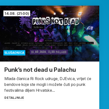
14.08.
(21:00)
SLUŠAONICA
Punk’s not dead u Palachu
Mlada članica Ri Rock udruge, DJEvica, vrtjet će
bendove koje ste mogli i možete čuti po punk
festivalima diljem Hrvatske...
DETALJNIJE