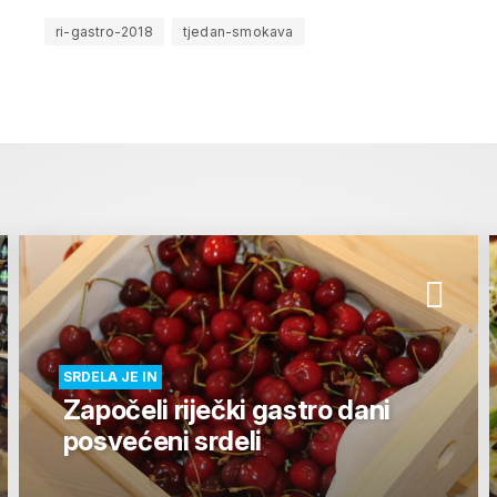
ri-gastro-2018
tjedan-smokava
SRDELA JE IN
Započeli riječki gastro dani
posvećeni srdeli