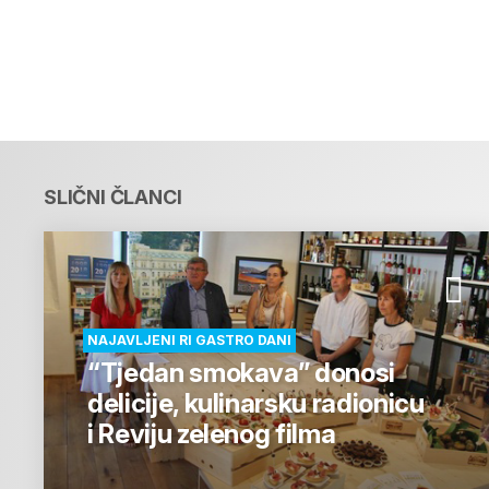
SLIČNI ČLANCI
NAJAVLJENI RI GASTRO DANI
“Tjedan smokava” donosi
delicije, kulinarsku radionicu
i Reviju zelenog filma