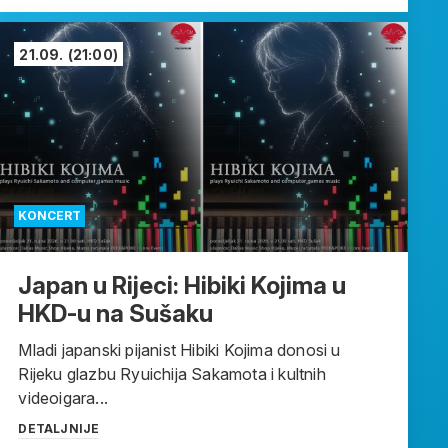
21.09.
(21:00)
KONCERT
Japan u Rijeci: Hibiki Kojima u
HKD-u na Sušaku
Mladi japanski pijanist Hibiki Kojima donosi u
Rijeku glazbu Ryuichija Sakamota i kultnih
videoigara...
DETALJNIJE