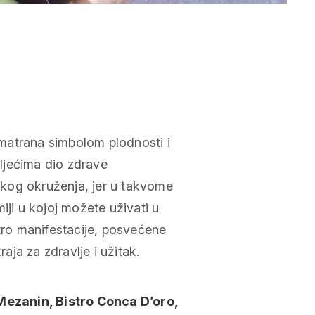
 smatrana simbolom plodnosti i
ćljećima dio zdrave
kog okruženja, jer u takvome
iji u kojoj možete uživati u
stro manifestacije, posvećene
ja za zdravlje i užitak.
Mezanin, Bistro Conca D’oro,