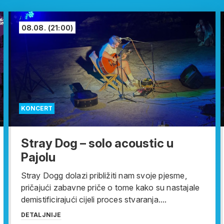
08.08.
(21:00)
KONCERT
Stray Dog – solo acoustic u
Pajolu
Stray Dogg dolazi približiti nam svoje pjesme,
pričajući zabavne priče o tome kako su nastajale
demistificirajući cijeli proces stvaranja....
DETALJNIJE