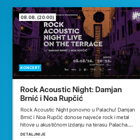
08.08.
(20:00)
KONCERT
Rock Acoustic Night: Damjan
Brnić i Noa Rupčić
Rock Acoustic Night ponovno u Palachu! Damjan
Brnić i Noa Rupčić donose najveće rock i metal
hitove u akustičnom izdanju na terasu Palacha....
DETALJNIJE