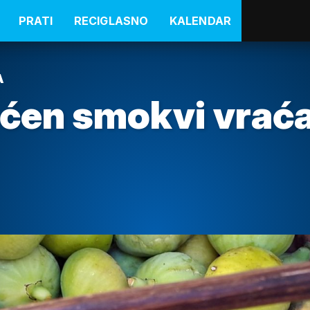
PRATI
RECIGLASNO
KALENDAR
A
ećen smokvi vraća