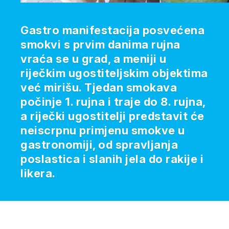
Gastro manifestacija posvećena
smokvi s prvim danima rujna
vraća se u grad, a meniji u
riječkim ugostiteljskim objektima
već mirišu. Tjedan smokava
počinje 1. rujna i traje do 8. rujna,
a riječki ugostitelji predstavit će
neiscrpnu primjenu smokve u
gastronomiji, od spravljanja
poslastica i slanih jela do rakije i
likera.