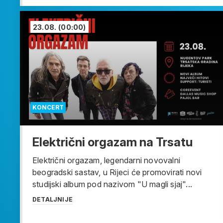
23.08.
(00:00)
KONCERT
Električni orgazam na Trsatu
Električni orgazam, legendarni novovalni
beogradski sastav, u Rijeci će promovirati novi
studijski album pod nazivom "U magli sjaj"...
DETALJNIJE