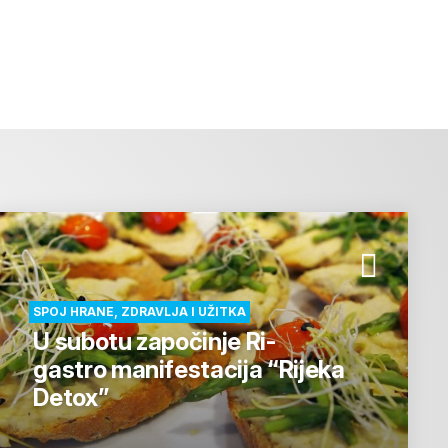
SPOJ HRANE, ZDRAVLJA I UŽITKA
U subotu započinje Ri-
gastro manifestacija “Rijeka
Detox”