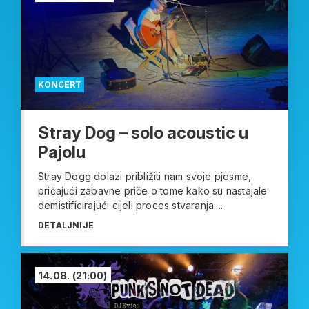
KONCERT
Stray Dog – solo acoustic u
Pajolu
Stray Dogg dolazi približiti nam svoje pjesme,
pričajući zabavne priče o tome kako su nastajale
demistificirajući cijeli proces stvaranja....
DETALJNIJE
14.08.
(21:00)