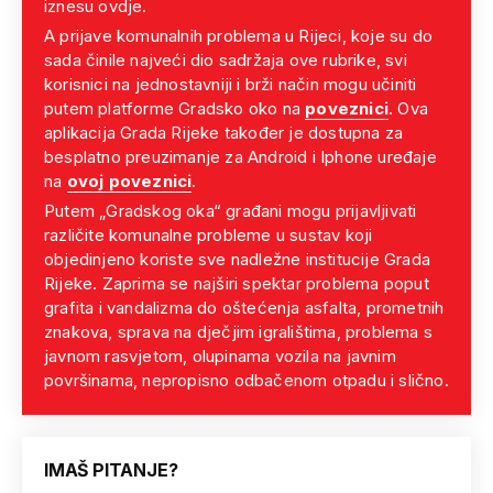
iznesu ovdje.
A prijave komunalnih problema u Rijeci, koje su do
sada činile najveći dio sadržaja ove rubrike, svi
korisnici na jednostavniji i brži način mogu učiniti
putem platforme Gradsko oko na
poveznici
. Ova
aplikacija Grada Rijeke također je dostupna za
besplatno preuzimanje za Android i Iphone uređaje
na
ovoj poveznici
.
Putem „Gradskog oka“ građani mogu prijavljivati
različite komunalne probleme u sustav koji
objedinjeno koriste sve nadležne institucije Grada
Rijeke. Zaprima se najširi spektar problema poput
grafita i vandalizma do oštećenja asfalta, prometnih
znakova, sprava na dječjim igralištima, problema s
javnom rasvjetom, olupinama vozila na javnim
površinama, nepropisno odbačenom otpadu i slično.
IMAŠ PITANJE?