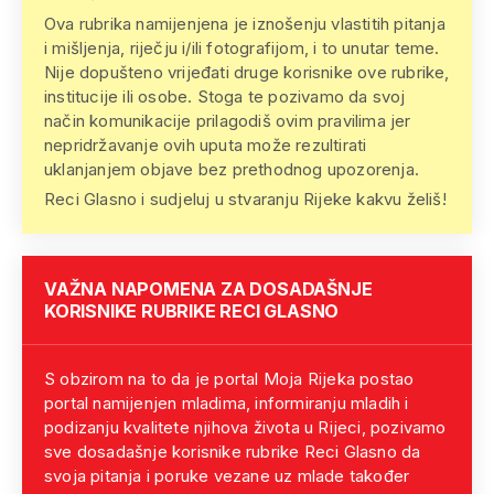
Ova rubrika namijenjena je iznošenju vlastitih pitanja
i mišljenja, riječju i/ili fotografijom, i to unutar teme.
Nije dopušteno vrijeđati druge korisnike ove rubrike,
institucije ili osobe. Stoga te pozivamo da svoj
način komunikacije prilagodiš ovim pravilima jer
nepridržavanje ovih uputa može rezultirati
uklanjanjem objave bez prethodnog upozorenja.
Reci Glasno i sudjeluj u stvaranju Rijeke kakvu želiš!
VAŽNA NAPOMENA ZA DOSADAŠNJE
KORISNIKE RUBRIKE RECI GLASNO
S obzirom na to da je portal Moja Rijeka postao
portal namijenjen mladima, informiranju mladih i
podizanju kvalitete njihova života u Rijeci, pozivamo
sve dosadašnje korisnike rubrike Reci Glasno da
svoja pitanja i poruke vezane uz mlade također