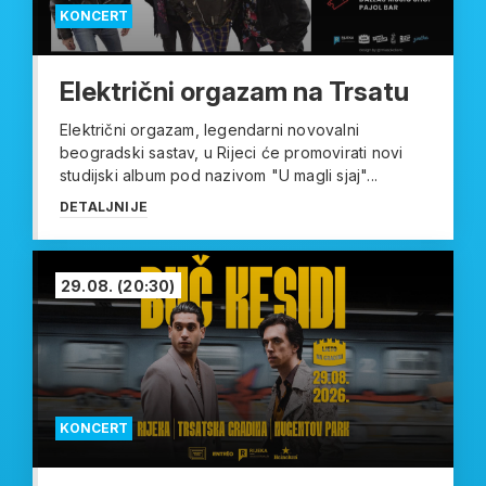
KONCERT
Električni orgazam na Trsatu
Električni orgazam, legendarni novovalni
beogradski sastav, u Rijeci će promovirati novi
studijski album pod nazivom "U magli sjaj"...
DETALJNIJE
29.08.
(20:30)
KONCERT