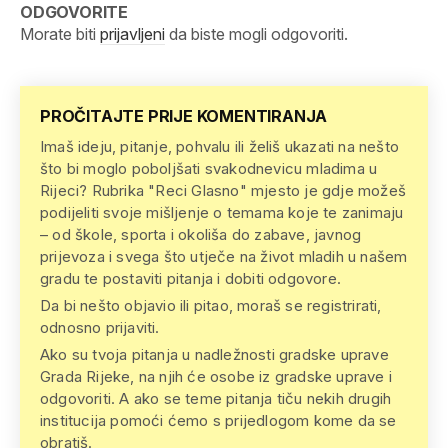
ODGOVORITE
Morate biti
prijavljeni
da biste mogli odgovoriti.
PROČITAJTE PRIJE KOMENTIRANJA
Imaš ideju, pitanje, pohvalu ili želiš ukazati na nešto
što bi moglo poboljšati svakodnevicu mladima u
Rijeci? Rubrika "Reci Glasno" mjesto je gdje možeš
podijeliti svoje mišljenje o temama koje te zanimaju
– od škole, sporta i okoliša do zabave, javnog
prijevoza i svega što utječe na život mladih u našem
gradu te postaviti pitanja i dobiti odgovore.
Da bi nešto objavio ili pitao, moraš se registrirati,
odnosno prijaviti.
Ako su tvoja pitanja u nadležnosti gradske uprave
Grada Rijeke, na njih će osobe iz gradske uprave i
odgovoriti. A ako se teme pitanja tiču nekih drugih
institucija pomoći ćemo s prijedlogom kome da se
obratiš.