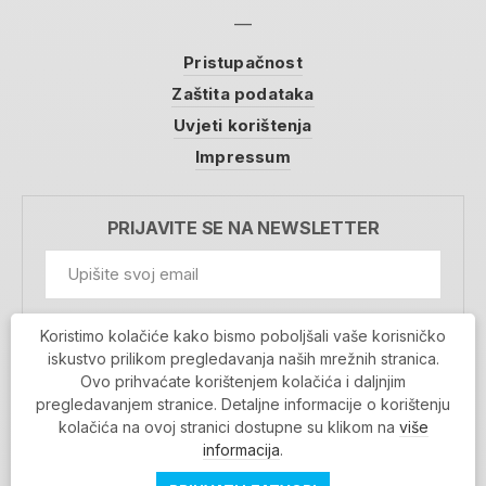
Pristupačnost
Zaštita podataka
Uvjeti korištenja
Impressum
PRIJAVITE SE NA NEWSLETTER
GDPR Information
Koristimo kolačiće kako bismo poboljšali vaše korisničko
Prihvaćam da se moji podaci spremaju u bazu
iskustvo prilikom pregledavanja naših mrežnih stranica.
podataka i koriste u svrhu slanja MojaRijeka
Ovo prihvaćate korištenjem kolačića i daljnjim
newslettera
pregledavanjem stranice. Detaljne informacije o korištenju
MOJARIJEKA NEWSLETTER
kolačića na ovoj stranici dostupne su klikom na
više
PRIJAVI SE
informacija
.