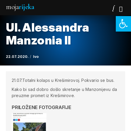
moja
rijeka
Open 
Ul. Alessandra
Manzonia II
22.07.2020.
Ivo
21.07.Totalni kolaps u Krešimirovoj. Pokvario se bus.
Kako bi sad dobro došlo skretanje u Manzonijevu da
preuzme promet iz Krešimirove.
PRILOŽENE FOTOGRAFIJE