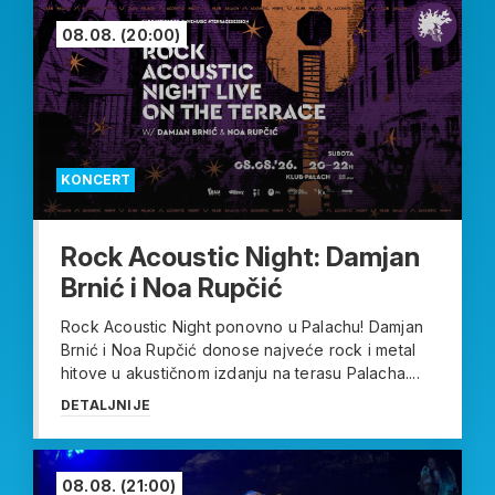
08.08.
(20:00)
KONCERT
Rock Acoustic Night: Damjan
Brnić i Noa Rupčić
Rock Acoustic Night ponovno u Palachu! Damjan
Brnić i Noa Rupčić donose najveće rock i metal
hitove u akustičnom izdanju na terasu Palacha....
DETALJNIJE
08.08.
(21:00)