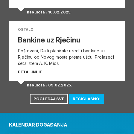
nebuloza
/
10.02.2025.
OSTALO
Bankine uz Rječinu
Poštovani, Da li planirate urediti bankine uz
Rječinu od Novog mosta prema ušću. Prolazeći
šetalištem A. K. Mioš...
DETALJNIJE
nebuloza
/
09.02.2025.
POGLEDAJ SVE
RECIGLASNO!
KALENDAR DOGAĐANJA