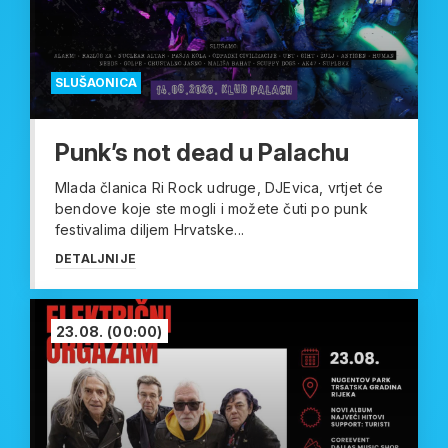
SLUŠAONICA
Punk’s not dead u Palachu
Mlada članica Ri Rock udruge, DJEvica, vrtjet će
bendove koje ste mogli i možete čuti po punk
festivalima diljem Hrvatske...
DETALJNIJE
23.08.
(00:00)