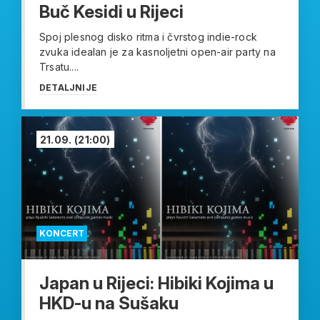
Buč Kesidi u Rijeci
Spoj plesnog disko ritma i čvrstog indie-rock
zvuka idealan je za kasnoljetni open-air party na
Trsatu....
DETALJNIJE
21.09.
(21:00)
KONCERT
Japan u Rijeci: Hibiki Kojima u
HKD-u na Sušaku