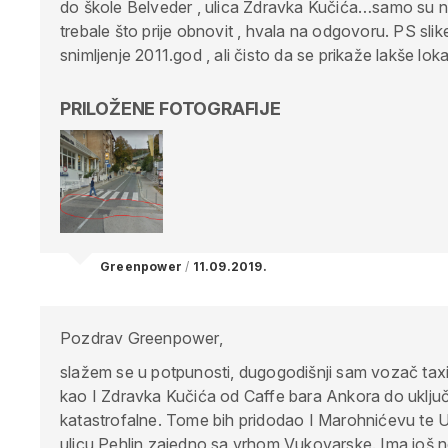
do škole Belveder , ulica Zdravka Kučića…samo su n
trebale što prije obnovit , hvala na odgovoru.
PS slik
snimljenje 2011.god , ali čisto da se prikaže lakše lo
PRILOŽENE FOTOGRAFIJE
Greenpower
/
11.09.2019.
Pozdrav Greenpower,
slažem se u potpunosti, dugogodišnji sam vozač tax
kao I Zdravka Kučića od Caffe bara Ankora do uključ
katastrofalne. Tome bih pridodao I Marohnićevu te Ul
ulicu Pehlin zajedno sa vrhom Vukovarske. Ima još n