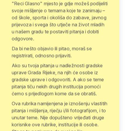
"Reci Glasno" mjesto je gdje možeš podijeliti
svoje mišljenje o temama koje te zanimaju –
od škole, sporta i okoliša do zabave, javnog
prijevoza i svega što utječe na život mladih
u našem gradu te postaviti pitanja i dobiti
odgovore.
Da bi nešto objavio ili pitao, moraš se
registrirati, odnosno prijaviti.
Ako su tvoja pitanja u nadležnosti gradske
uprave Grada Rijeke, na njih će osobe iz
gradske uprave i odgovoriti. A ako se teme
pitanja tiču nekih drugih institucija pomoći
ćemo s prijedlogom kome da se obratiš.
Ova rubrika namijenjena je iznošenju vlastitih
pitanja i mišljenja, riječju i/ili fotografijom, i to
unutar teme. Nije dopušteno vrijeđati druge
korisnike ove rubrike, institucije ili osobe.