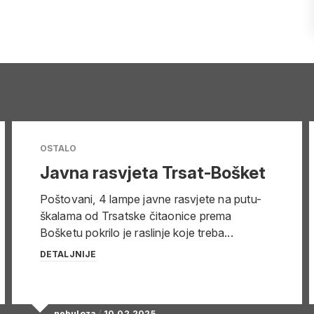
OSTALO
Javna rasvjeta Trsat-Bošket
Poštovani, 4 lampe javne rasvjete na putu-
škalama od Trsatske čitaonice prema
Bošketu pokrilo je raslinje koje treba...
DETALJNIJE
nebuloza
/
10.02.2025.