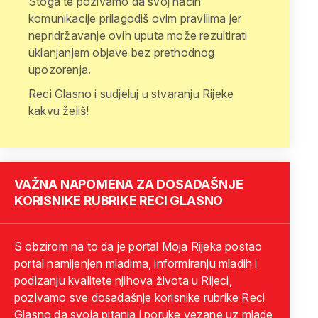
Stoga te pozivamo da svoj način
komunikacije prilagodiš ovim pravilima jer
nepridržavanje ovih uputa može rezultirati
uklanjanjem objave bez prethodnog
upozorenja.
Reci Glasno i sudjeluj u stvaranju Rijeke
kakvu želiš!
VAŽNA NAPOMENA ZA DOSADAŠNJE
KORISNIKE RUBRIKE RECI GLASNO
S obzirom na to da je portal Moja Rijeka postao
portal namijenjen mladima, informiranju mladih i
podizanju kvalitete njihova života u Rijeci,
pozivamo sve dosadašnje korisnike rubrike Reci
Glasno da svoja pitanja i poruke vezane uz mlade