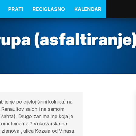
PRATI
RECIGLASNO
KALENDAR
upa (asfaltiranje
enje po cijeloj širini kolnika) na
u Renaultov salon i na samom
d šahta). Drugo zanima me koja je
m prometnicama ? Vukovarska na
izianova , ulica Kozala od Vinasa