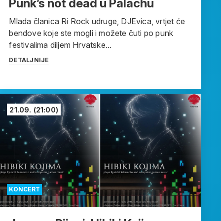
Punk’s not dead u Palachu
Mlada članica Ri Rock udruge, DJEvica, vrtjet će
bendove koje ste mogli i možete čuti po punk
festivalima diljem Hrvatske...
DETALJNIJE
21.09.
(21:00)
KONCERT