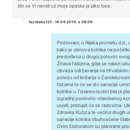
što se Vi naveli uz moje opaske je jako lose.
tuzibaba123
/
16.09.2019. u 08:09
Poštovani,
u Rijeka prometu d.d., u
kako je obnova kolnika na početku
predviđena u drugoj polovici ovo
Žrtava fašizma, gdje se nalazi udub
obveza održavanja na Hrvatskim 
potezu od križanja s Čandekovom s
fazama te će se dio sanacije uvrst
kolnika u Tizianovoj ulici bila je 
izgradnji poslovno-stambenog komp
uvjeti, pristupit će se radovima.
Uli
Zdravka Kučića te većina drugih u
sanacije kolnika obuhvaćene Elabo
Ovim Elaboratom su planirane prior