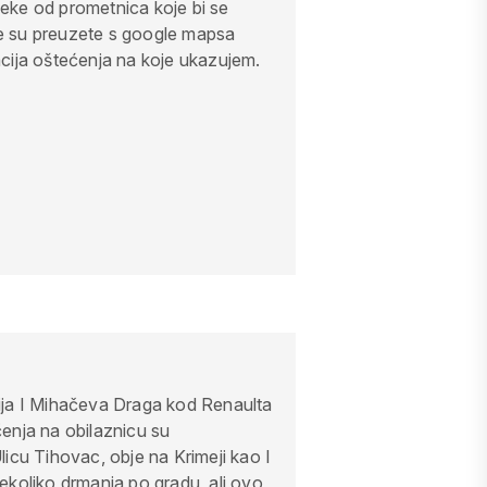
eke od prometnica koje bi se
e su preuzete s google mapsa
kacija oštećenja na koje ukazujem.
ija I Mihačeva Draga kod Renaulta
enja na obilaznicu su
icu Tihovac, obje na Krimeji kao I
ekoliko drmanja po gradu, ali ovo