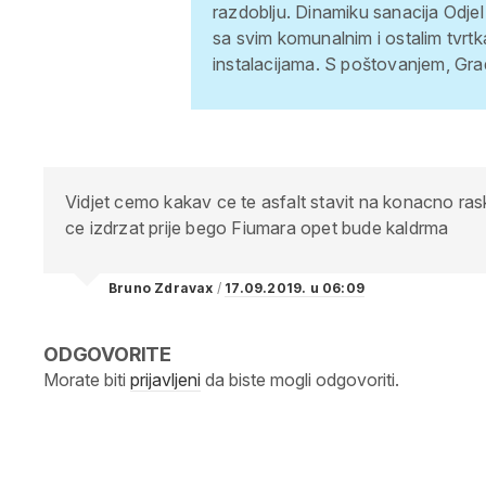
razdoblju.
Dinamiku sanacija Odjel
sa svim komunalnim i ostalim tv
instalacijama.
S poštovanjem, Gra
Vidjet cemo kakav ce te asfalt stavit na konacno ra
ce izdrzat prije bego Fiumara opet bude kaldrma
Bruno Zdravax
/
17.09.2019. u 06:09
ODGOVORITE
Morate biti
prijavljeni
da biste mogli odgovoriti.