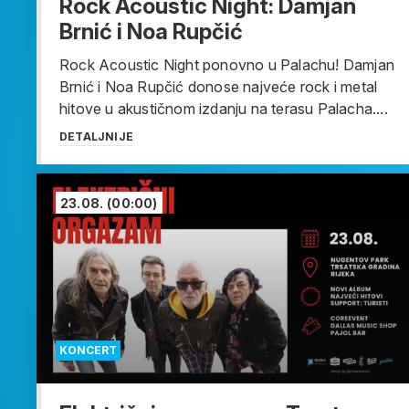
Rock Acoustic Night: Damjan
Brnić i Noa Rupčić
Rock Acoustic Night ponovno u Palachu! Damjan
Brnić i Noa Rupčić donose najveće rock i metal
hitove u akustičnom izdanju na terasu Palacha....
DETALJNIJE
23.08.
(00:00)
KONCERT