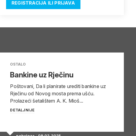
REGISTRACIJA ILI PRIJAVA
OSTALO
Bankine uz Rječinu
Poštovani, Da li planirate urediti bankine uz
Rječinu od Novog mosta prema ušću.
Prolazeći šetalištem A. K. Mioš...
DETALJNIJE
nebuloza
/
09.02.2025.