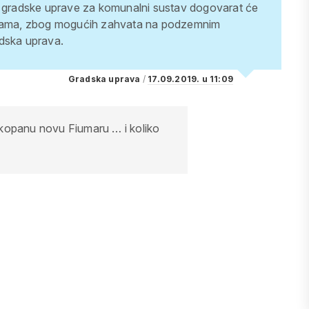
 gradske uprave za komunalni sustav dogovarat će
rtkama, zbog mogućih zahvata na podzemnim
dska uprava.
Gradska uprava
/
17.09.2019. u 11:09
skopanu novu Fiumaru … i koliko