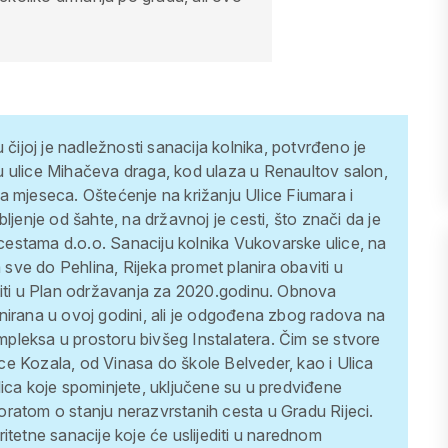
 čijoj je nadležnosti sanacija kolnika, potvrđeno je
 ulice Mihačeva draga, kod ulaza u Renaultov salon,
ga mjeseca.
Oštećenje na križanju Ulice Fiumara i
ljenje od šahte, na državnoj je cesti, što znači da je
cestama d.o.o.
Sanaciju kolnika Vukovarske ulice, na
ve do Pehlina, Rijeka promet planira obaviti u
iti u Plan održavanja za 2020.godinu.
Obnova
planirana u ovoj godini, ali je odgođena zbog radova na
leksa u prostoru bivšeg Instalatera. Čim se stvore
ce Kozala, od Vinasa do škole Belveder, kao i Ulica
lica koje spominjete, uključene su u predviđene
ratom o stanju nerazvrstanih cesta u Gradu Rijeci.
itetne sanacije koje će uslijediti u narednom