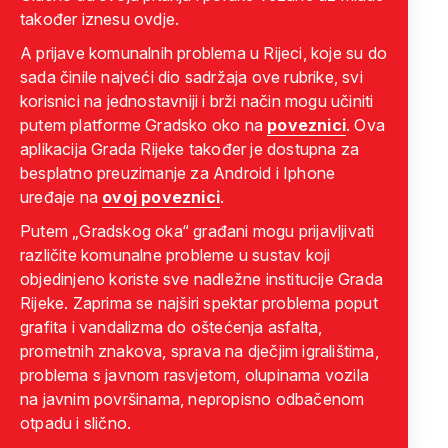
također iznesu ovdje.
A prijave komunalnih problema u Rijeci, koje su do
sada činile najveći dio sadržaja ove rubrike, svi
korisnici na jednostavniji i brži način mogu učiniti
putem platforme Gradsko oko na
poveznici
. Ova
aplikacija Grada Rijeke također je dostupna za
besplatno preuzimanje za Android i Iphone
uređaje na
ovoj poveznici
.
Putem „Gradskog oka“ građani mogu prijavljivati
različite komunalne probleme u sustav koji
objedinjeno koriste sve nadležne institucije Grada
Rijeke. Zaprima se najširi spektar problema poput
grafita i vandalizma do oštećenja asfalta,
prometnih znakova, sprava na dječjim igralištima,
problema s javnom rasvjetom, olupinama vozila
na javnim površinama, nepropisno odbačenom
otpadu i slično.