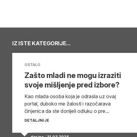
IZ ISTE KATEGORIJE...
OSTALO
Zašto mladi ne mogu izraziti
svoje mišljenje pred izbore?
Kao mlada osoba koja je odrasla uz ovaj
portal, duboko me žalosti i razočarava
činjenica da ste donijeli odluku o pre...
DETALJNIJE
dorina
/
31.03.2025.