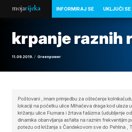
moja
rijeka
INFORMIRAJ SE
UKLJUČI SE
krpanje raznih r
11.09.2019.
Greenpower
Poštovani , imam primjedbu za oštećenje kolnika(udublj
lokaciji na početku ulice Mihačeva draga kod ulaza 
križanju ulice Fiumara i žrtava fašizma (udubljenje o
dinamika obanvljanja asfalta na raznim frekventiji
potezu od križanja s Čandekovom sve do Pehlina , T