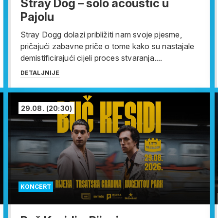
Stray Dog – solo acoustic u
Pajolu
Stray Dogg dolazi približiti nam svoje pjesme,
pričajući zabavne priče o tome kako su nastajale
demistificirajući cijeli proces stvaranja....
DETALJNIJE
29.08.
(20:30)
KONCERT