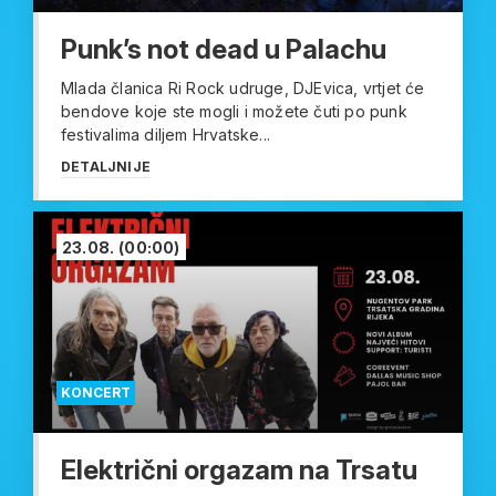
Punk’s not dead u Palachu
Mlada članica Ri Rock udruge, DJEvica, vrtjet će
bendove koje ste mogli i možete čuti po punk
festivalima diljem Hrvatske...
DETALJNIJE
23.08.
(00:00)
KONCERT
Električni orgazam na Trsatu