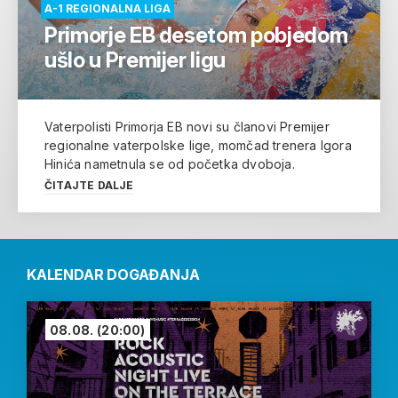
A-1 REGIONALNA LIGA
Primorje EB desetom pobjedom
ušlo u Premijer ligu
Vaterpolisti Primorja EB novi su članovi Premijer
regionalne vaterpolske lige, momčad trenera Igora
Hinića nametnula se od početka dvoboja.
ČITAJTE DALJE
KALENDAR DOGAĐANJA
08.08.
(20:00)