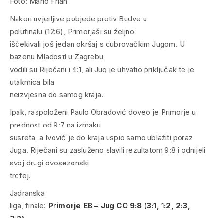
Foto: Mario Frlan
Nakon uvjerljive pobjede protiv Budve u
polufinalu (12:6), Primorjaši su željno
iščekivali još jedan okršaj s dubrovačkim Jugom. U
bazenu Mladosti u Zagrebu
vodili su Riječani i 4:1, ali Jug je uhvatio priključak te je
utakmica bila
neizvjesna do samog kraja.
Ipak, raspoloženi Paulo Obradović doveo je Primorje u
prednost od 9:7 na izmaku
susreta, a Ivović je do kraja uspio samo ublažiti poraz
Juga. Riječani su zasluženo slavili rezultatom 9:8 i odnijeli
svoj drugi ovosezonski
trofej.
Jadranska
liga, finale:
Primorje EB – Jug CO 9:8 (3:1, 1:2, 2:3,