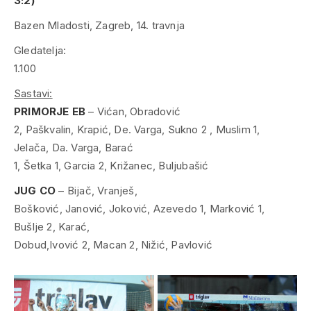
3:2)
Bazen Mladosti, Zagreb, 14. travnja
Gledatelja:
1.100
Sastavi:
PRIMORJE EB
– Vićan, Obradović
2, Paškvalin, Krapić, De. Varga, Sukno 2 , Muslim 1,
Jelača, Da. Varga, Barać
1, Šetka 1, Garcia 2, Križanec, Buljubašić
JUG CO
– Bijač, Vranješ,
Bošković, Janović, Joković, Azevedo 1, Marković 1,
Bušlje 2, Karać,
Dobud,Ivović 2, Macan 2, Nižić, Pavlović