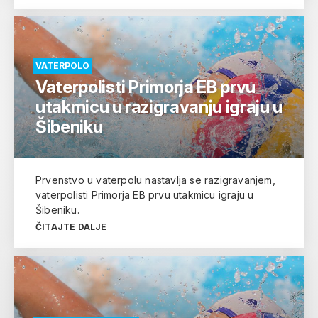
VATERPOLO
Vaterpolisti Primorja EB prvu
utakmicu u razigravanju igraju u
Šibeniku
Prvenstvo u vaterpolu nastavlja se razigravanjem,
vaterpolisti Primorja EB prvu utakmicu igraju u
Šibeniku.
ČITAJTE DALJE