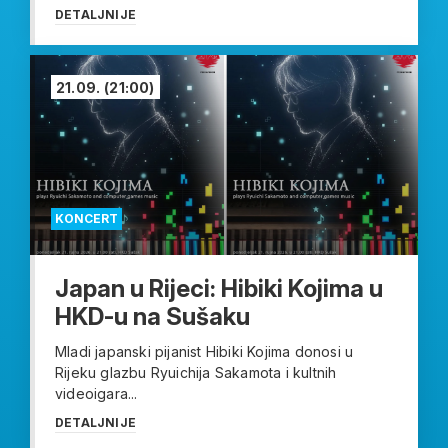
DETALJNIJE
21.09.
(21:00)
KONCERT
Japan u Rijeci: Hibiki Kojima u
HKD-u na Sušaku
Mladi japanski pijanist Hibiki Kojima donosi u
Rijeku glazbu Ryuichija Sakamota i kultnih
videoigara...
DETALJNIJE