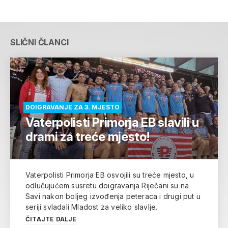
SLIČNI ČLANCI
DOIGRAVANJE ZA 3. MJESTO
Vaterpolisti Primorja EB slavili u
drami za treće mjesto!
Vaterpolisti Primorja EB osvojili su treće mjesto, u
odlučujućem susretu doigravanja Riječani su na
Savi nakon boljeg izvođenja peteraca i drugi put u
seriji svladali Mladost za veliko slavlje.
ČITAJTE DALJE