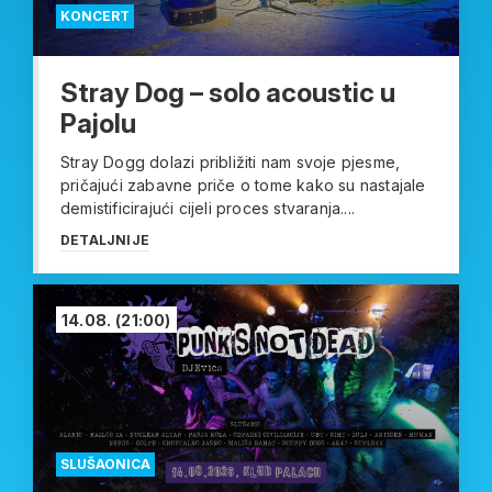
KONCERT
Stray Dog – solo acoustic u
Pajolu
Stray Dogg dolazi približiti nam svoje pjesme,
pričajući zabavne priče o tome kako su nastajale
demistificirajući cijeli proces stvaranja....
DETALJNIJE
14.08.
(21:00)
SLUŠAONICA