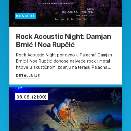
KONCERT
Rock Acoustic Night: Damjan
Brnić i Noa Rupčić
Rock Acoustic Night ponovno u Palachu! Damjan
Brnić i Noa Rupčić donose najveće rock i metal
hitove u akustičnom izdanju na terasu Palacha....
DETALJNIJE
08.08.
(21:00)