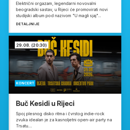
Električni orgazam, legendarni novovalni
beogradski sastav, u Rijeci će promovirati novi
studijski album pod nazivom "U magli sjaj"...
DETALJNIJE
29.08.
(20:30)
KONCERT
Buč Kesidi u Rijeci
Spoj plesnog disko ritma i čvrstog indie-rock
zvuka idealan je za kasnoljetni open-air party na
Trsatu....