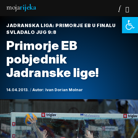
moja
rijeka
Open 
JADRANSKA LIGA: PRIMORJE EB U FINALU
SVLADALO JUG 9:8
Primorje EB
pobjednik
Jadranske lige!
14.04.2013.
Autor:
Ivan Dorian Molnar