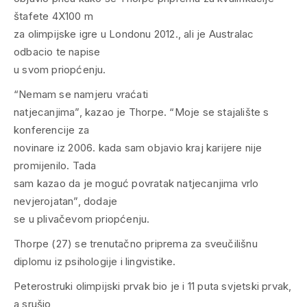
štafete 4X100 m
za olimpijske igre u Londonu 2012., ali je Australac
odbacio te napise
u svom priopćenju.
“Nemam se namjeru vraćati
natjecanjima”, kazao je Thorpe. “Moje se stajalište s
konferencije za
novinare iz 2006. kada sam objavio kraj karijere nije
promijenilo. Tada
sam kazao da je moguć povratak natjecanjima vrlo
nevjerojatan”, dodaje
se u plivačevom priopćenju.
Thorpe (27) se trenutačno priprema za sveučilišnu
diplomu iz psihologije i lingvistike.
Peterostruki olimpijski prvak bio je i 11 puta svjetski prvak,
a srušio