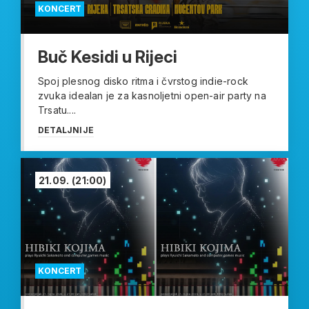
KONCERT
Buč Kesidi u Rijeci
Spoj plesnog disko ritma i čvrstog indie-rock
zvuka idealan je za kasnoljetni open-air party na
Trsatu....
DETALJNIJE
21.09.
(21:00)
KONCERT