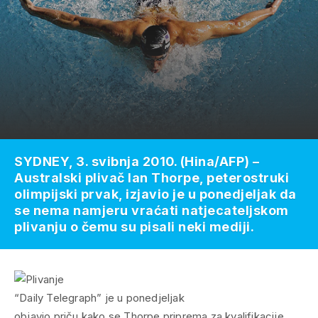
SYDNEY, 3. svibnja 2010. (Hina/AFP) –
Australski plivač Ian Thorpe, peterostruki
olimpijski prvak, izjavio je u ponedjeljak da
se nema namjeru vraćati natjecateljskom
plivanju o čemu su pisali neki mediji.
“Daily Telegraph” je u ponedjeljak
objavio priču kako se Thorpe priprema za kvalifikacije