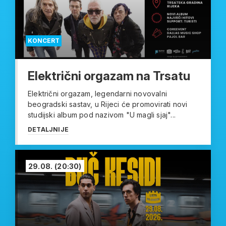
KONCERT
Električni orgazam na Trsatu
Električni orgazam, legendarni novovalni
beogradski sastav, u Rijeci će promovirati novi
studijski album pod nazivom "U magli sjaj"...
DETALJNIJE
29.08.
(20:30)