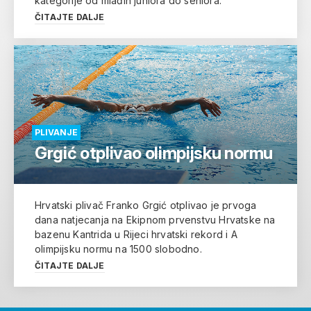
kategorije od mlađih juniora do seniora.
ČITAJTE DALJE
PLIVANJE
Grgić otplivao olimpijsku normu
Hrvatski plivač Franko Grgić otplivao je prvoga
dana natjecanja na Ekipnom prvenstvu Hrvatske na
bazenu Kantrida u Rijeci hrvatski rekord i A
olimpijsku normu na 1500 slobodno.
ČITAJTE DALJE