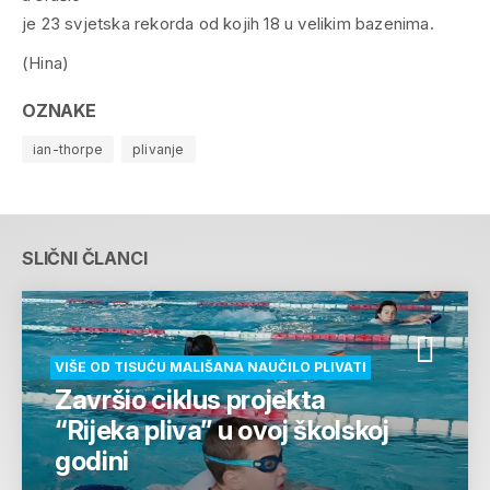
je 23 svjetska rekorda od kojih 18 u velikim bazenima.
(Hina)
OZNAKE
ian-thorpe
plivanje
SLIČNI ČLANCI
VIŠE OD TISUĆU MALIŠANA NAUČILO PLIVATI
Završio ciklus projekta
“Rijeka pliva” u ovoj školskoj
godini