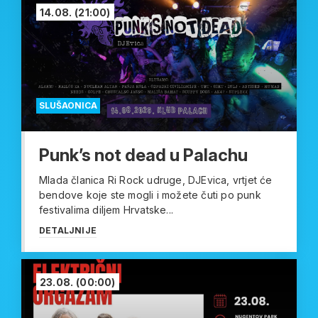
14.08.
(21:00)
SLUŠAONICA
Punk’s not dead u Palachu
Mlada članica Ri Rock udruge, DJEvica, vrtjet će
bendove koje ste mogli i možete čuti po punk
festivalima diljem Hrvatske...
DETALJNIJE
23.08.
(00:00)