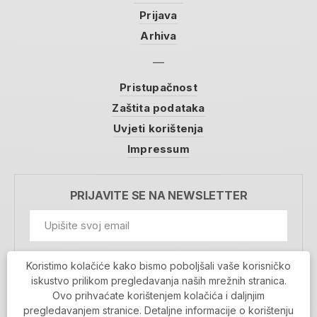
Prijava
Arhiva
Pristupačnost
Zaštita podataka
Uvjeti korištenja
Impressum
PRIJAVITE SE NA NEWSLETTER
GDPR Information
Koristimo kolačiće kako bismo poboljšali vaše korisničko
Prihvaćam da se moji podaci spremaju u bazu
iskustvo prilikom pregledavanja naših mrežnih stranica.
podataka i koriste u svrhu slanja MojaRijeka
Ovo prihvaćate korištenjem kolačića i daljnjim
newslettera
pregledavanjem stranice. Detaljne informacije o korištenju