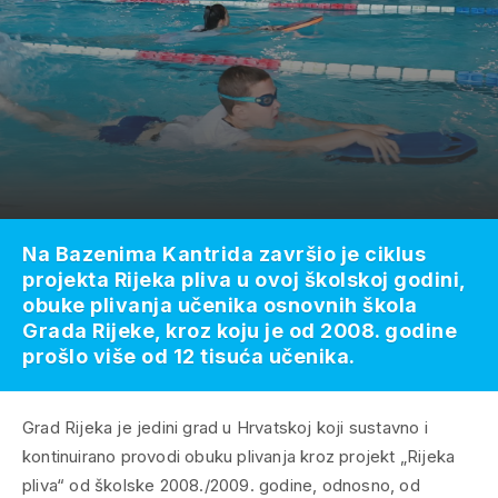
Na Bazenima Kantrida završio je ciklus
projekta Rijeka pliva u ovoj školskoj godini,
obuke plivanja učenika osnovnih škola
Grada Rijeke, kroz koju je od 2008. godine
prošlo više od 12 tisuća učenika.
Grad Rijeka je jedini grad u Hrvatskoj koji sustavno i
kontinuirano provodi obuku plivanja kroz projekt „Rijeka
pliva“ od školske 2008./2009. godine, odnosno, od