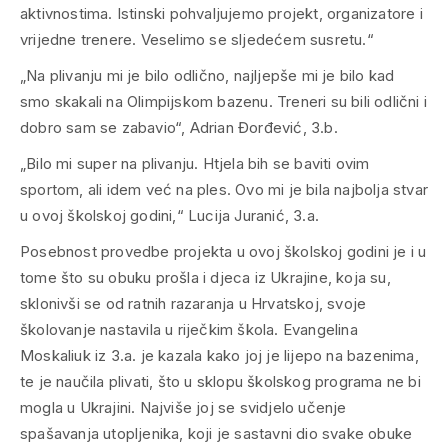
aktivnostima. Istinski pohvaljujemo projekt, organizatore i
vrijedne trenere. Veselimo se sljedećem susretu.“
„Na plivanju mi je bilo odlično, najljepše mi je bilo kad
smo skakali na Olimpijskom bazenu. Treneri su bili odlični i
dobro sam se zabavio“, Adrian Đorđević, 3.b.
„Bilo mi super na plivanju. Htjela bih se baviti ovim
sportom, ali idem već na ples. Ovo mi je bila najbolja stvar
u ovoj školskoj godini,“ Lucija Juranić, 3.a.
Posebnost provedbe projekta u ovoj školskoj godini je i u
tome što su obuku prošla i djeca iz Ukrajine, koja su,
sklonivši se od ratnih razaranja u Hrvatskoj, svoje
školovanje nastavila u riječkim škola. Evangelina
Moskaliuk iz 3.a. je kazala kako joj je lijepo na bazenima,
te je naučila plivati, što u sklopu školskog programa ne bi
mogla u Ukrajini. Najviše joj se svidjelo učenje
spašavanja utopljenika, koji je sastavni dio svake obuke