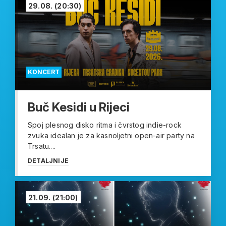
29.08.
(20:30)
KONCERT
Buč Kesidi u Rijeci
Spoj plesnog disko ritma i čvrstog indie-rock
zvuka idealan je za kasnoljetni open-air party na
Trsatu....
DETALJNIJE
21.09.
(21:00)