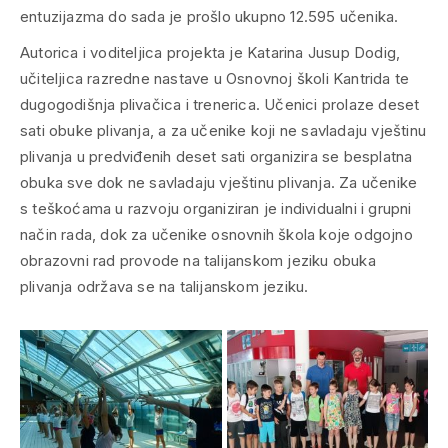
entuzijazma do sada je prošlo ukupno 12.595 učenika.
Autorica i voditeljica projekta je Katarina Jusup Dodig,
učiteljica razredne nastave u Osnovnoj školi Kantrida te
dugogodišnja plivačica i trenerica. Učenici prolaze deset
sati obuke plivanja, a za učenike koji ne savladaju vještinu
plivanja u predviđenih deset sati organizira se besplatna
obuka sve dok ne savladaju vještinu plivanja. Za učenike
s teškoćama u razvoju organiziran je individualni i grupni
način rada, dok za učenike osnovnih škola koje odgojno
obrazovni rad provode na talijanskom jeziku obuka
plivanja održava se na talijanskom jeziku.