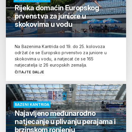
Rijeka domaćin Europskog
prvenstva za juniore u
skokovima u vodu
Na Bazenima Kantrida od 19. do 25. kolovoza
održat će se Europsko prvenstvo za juniore u
skokovima u vodu, a natjecat će se 165
natjecatelja iz 26 europskih zemalja.
ČITAJTE DALJE
BAZENI KANTRIDA
Najavljeno međunarodno
natjecanje u plivanju perajama i
brzinskom ronjenju