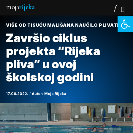
moja
rijeka
Open 
VIŠE OD TISUĆU MALIŠANA NAUČILO PLIVATI
Završio ciklus
projekta “Rijeka
pliva” u ovoj
školskoj godini
17.06.2022.
Autor:
Moja Rijeka