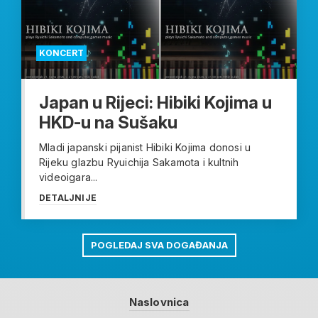
KONCERT
Japan u Rijeci: Hibiki Kojima u
HKD-u na Sušaku
Mladi japanski pijanist Hibiki Kojima donosi u
Rijeku glazbu Ryuichija Sakamota i kultnih
videoigara...
DETALJNIJE
POGLEDAJ SVA DOGAĐANJA
Naslovnica