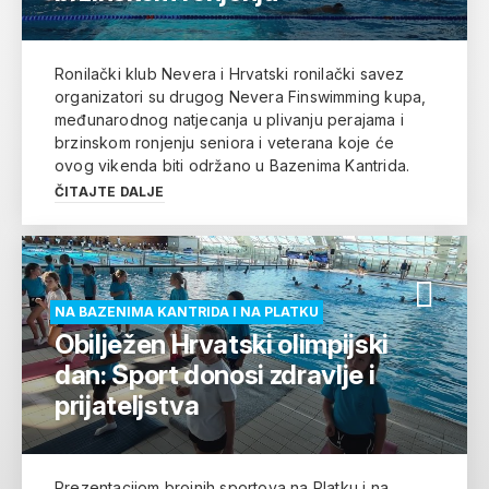
Ronilački klub Nevera i Hrvatski ronilački savez
organizatori su drugog Nevera Finswimming kupa,
međunarodnog natjecanja u plivanju perajama i
brzinskom ronjenju seniora i veterana koje će
ovog vikenda biti održano u Bazenima Kantrida.
ČITAJTE DALJE
NA BAZENIMA KANTRIDA I NA PLATKU
Obilježen Hrvatski olimpijski
dan: Sport donosi zdravlje i
prijateljstva
Prezentacijom brojnih sportova na Platku i na