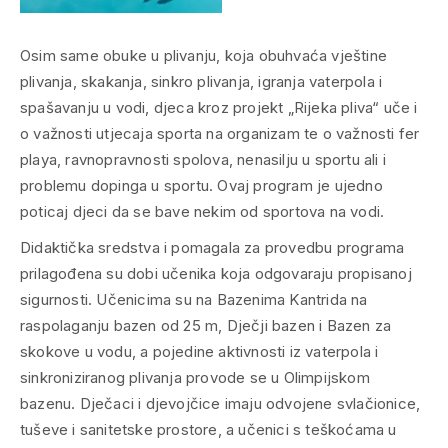
Osim same obuke u plivanju, koja obuhvaća vještine
plivanja, skakanja, sinkro plivanja, igranja vaterpola i
spašavanju u vodi, djeca kroz projekt „Rijeka pliva“ uče i
o važnosti utjecaja sporta na organizam te o važnosti fer
playa, ravnopravnosti spolova, nenasilju u sportu ali i
problemu dopinga u sportu. Ovaj program je ujedno
poticaj djeci da se bave nekim od sportova na vodi.
Didaktička sredstva i pomagala za provedbu programa
prilagođena su dobi učenika koja odgovaraju propisanoj
sigurnosti. Učenicima su na Bazenima Kantrida na
raspolaganju bazen od 25 m, Dječji bazen i Bazen za
skokove u vodu, a pojedine aktivnosti iz vaterpola i
sinkroniziranog plivanja provode se u Olimpijskom
bazenu. Dječaci i djevojčice imaju odvojene svlačionice,
tuševe i sanitetske prostore, a učenici s teškoćama u