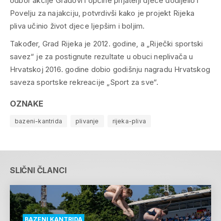
odbor akcije Gradovi i općine prijatelji djece dodijelio i
Povelju za najakciju, potvrdivši kako je projekt Rijeka
pliva učinio život djece ljepšim i boljim.
Također, Grad Rijeka je 2012. godine, a „Riječki sportski
savez“ je za postignute rezultate u obuci neplivača u
Hrvatskoj 2016. godine dobio godišnju nagradu Hrvatskog
saveza sportske rekreacije „Sport za sve“.
OZNAKE
bazeni-kantrida
plivanje
rijeka-pliva
SLIČNI ČLANCI
BAZENI KANTRIDA