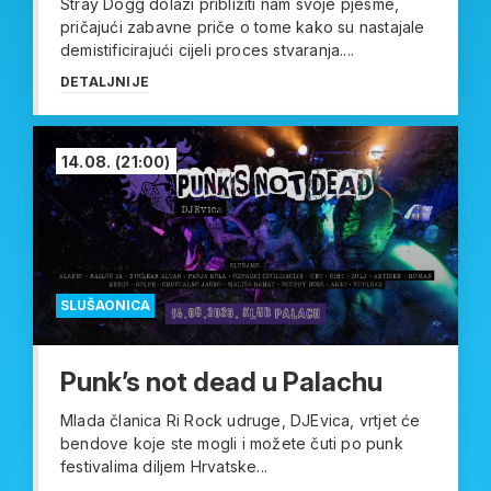
Stray Dogg dolazi približiti nam svoje pjesme,
pričajući zabavne priče o tome kako su nastajale
demistificirajući cijeli proces stvaranja....
DETALJNIJE
14.08.
(21:00)
SLUŠAONICA
Punk’s not dead u Palachu
Mlada članica Ri Rock udruge, DJEvica, vrtjet će
bendove koje ste mogli i možete čuti po punk
festivalima diljem Hrvatske...