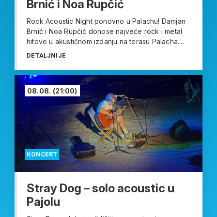
Brnić i Noa Rupčić
Rock Acoustic Night ponovno u Palachu! Damjan
Brnić i Noa Rupčić donose najveće rock i metal
hitove u akustičnom izdanju na terasu Palacha....
DETALJNIJE
08.08.
(21:00)
KONCERT
Stray Dog – solo acoustic u
Pajolu