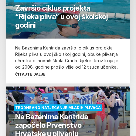
Završio ciklus projekta
“Rijeka pliva” u ovoj školskoj
godini
Na Bazenima Kantrida završio je ciklus projekta
Rijeka pliva u ovoj školskoj godini, obuke plivanja
učenika osnovnih škola Grada Rijeke, kroz koju je
od 2008. godine prošlo više od 12 tisuća učenika.
ČITAJTE DALJE
TRODNEVNO NATJECANJE MLADIH PLIVAČA
Na Bazenima Kantrida
započelo Prvenstvo
Hrvatske u plivanju