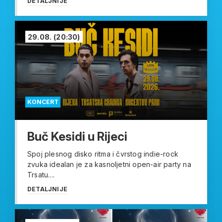
DETALJNIJE
29.08.
(20:30)
KONCERT
Buč Kesidi u Rijeci
Spoj plesnog disko ritma i čvrstog indie-rock
zvuka idealan je za kasnoljetni open-air party na
Trsatu....
DETALJNIJE