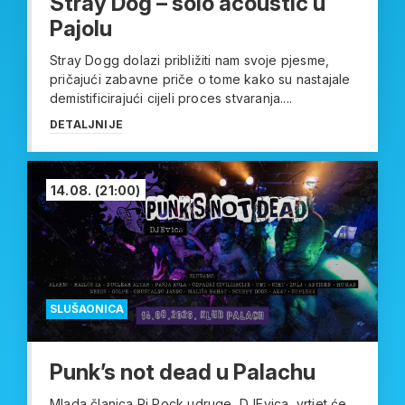
Stray Dog – solo acoustic u
Pajolu
Stray Dogg dolazi približiti nam svoje pjesme,
pričajući zabavne priče o tome kako su nastajale
demistificirajući cijeli proces stvaranja....
DETALJNIJE
14.08.
(21:00)
SLUŠAONICA
Punk’s not dead u Palachu
Mlada članica Ri Rock udruge, DJEvica, vrtjet će