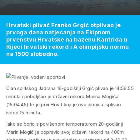
Hrvatski plivač Franko Grgić otplivao je
prvoga dana natjecanja na Ekipnom
prvenstvu Hrvatske na bazenu Kantrida u
Rijeci hrvatski rekord i A olimpijsku normu
na 1500 slobodno.
Član splitskog Jadrana 16-godišnji Grgić plivao je 14:56.55
minuta i poboljšao je državni rekord Marina Mogića
(15:04.45) te je prvi Hrvat koji je ovu dionicu isplivao
ispod 15 minuta.
Iako se borio s povišenom temperaturom 20-godišnji
Marin Mogić je popravio svoj državni rekord na 400m