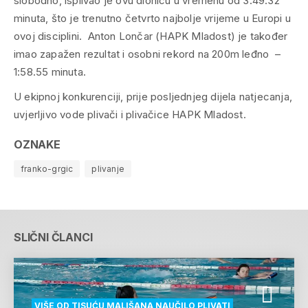
slobodno, isplivao je ovu dionicu u vremenu od 3:49.32
minuta, što je trenutno četvrto najbolje vrijeme u Europi u
ovoj disciplini. Anton Lončar (HAPK Mladost) je također
imao zapažen rezultat i osobni rekord na 200m leđno –
1:58.55 minuta.
U ekipnoj konkurenciji, prije posljednjeg dijela natjecanja,
uvjerljivo vode plivači i plivačice HAPK Mladost.
OZNAKE
franko-grgic
plivanje
SLIČNI ČLANCI
VIŠE OD TISUĆU MALIŠANA NAUČILO PLIVATI