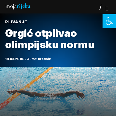
moja
rijeka
Open 
PLIVANJE
Grgić otplivao
olimpijsku normu
18.03.2019.
Autor:
urednik