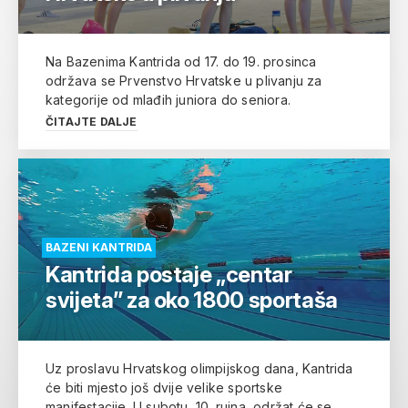
Na Bazenima Kantrida od 17. do 19. prosinca
održava se Prvenstvo Hrvatske u plivanju za
kategorije od mlađih juniora do seniora.
ČITAJTE DALJE
BAZENI KANTRIDA
Kantrida postaje „centar
svijeta” za oko 1800 sportaša
Uz proslavu Hrvatskog olimpijskog dana, Kantrida
će biti mjesto još dvije velike sportske
manifestacije. U subotu, 10. rujna, održat će se