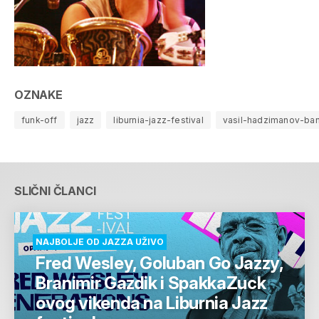
OZNAKE
funk-off
jazz
liburnia-jazz-festival
vasil-hadzimanov-ba
SLIČNI ČLANCI
NAJBOLJE OD JAZZA UŽIVO
Fred Wesley, Goluban Go Jazzy,
Branimir Gazdik i SpakkaZuck
ovog vikenda na Liburnia Jazz