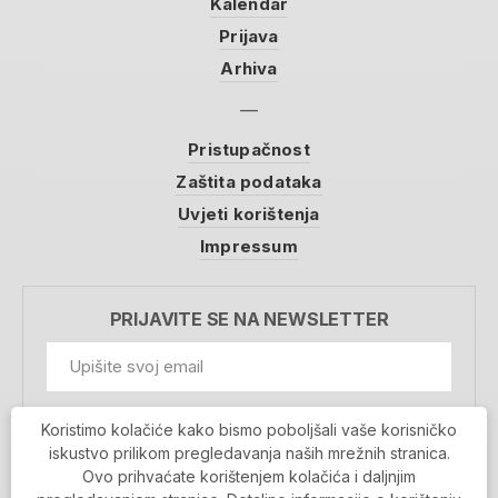
Kalendar
Prijava
Arhiva
Pristupačnost
Zaštita podataka
Uvjeti korištenja
Impressum
PRIJAVITE SE NA NEWSLETTER
GDPR Information
Koristimo kolačiće kako bismo poboljšali vaše korisničko
Prihvaćam da se moji podaci spremaju u bazu
iskustvo prilikom pregledavanja naših mrežnih stranica.
podataka i koriste u svrhu slanja MojaRijeka
Ovo prihvaćate korištenjem kolačića i daljnjim
newslettera