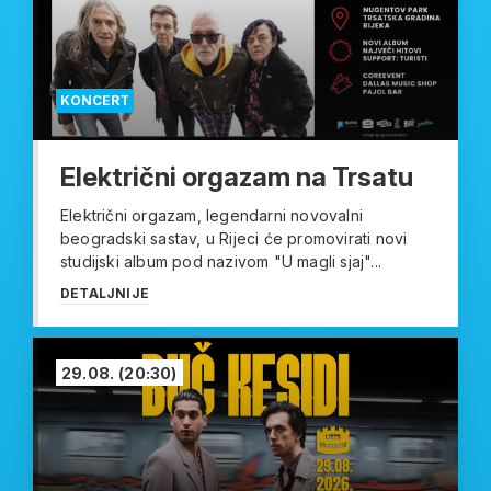
KONCERT
Električni orgazam na Trsatu
Električni orgazam, legendarni novovalni
beogradski sastav, u Rijeci će promovirati novi
studijski album pod nazivom "U magli sjaj"...
DETALJNIJE
29.08.
(20:30)