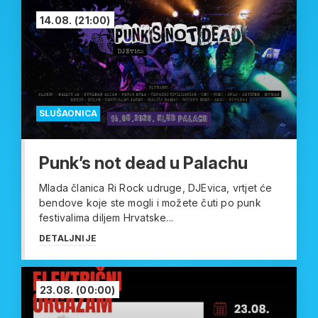
14.08.
(21:00)
SLUŠAONICA
Punk’s not dead u Palachu
Mlada članica Ri Rock udruge, DJEvica, vrtjet će
bendove koje ste mogli i možete čuti po punk
festivalima diljem Hrvatske...
DETALJNIJE
23.08.
(00:00)