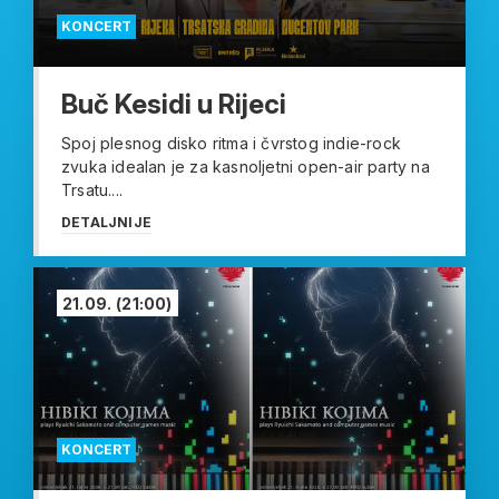
KONCERT
Buč Kesidi u Rijeci
Spoj plesnog disko ritma i čvrstog indie-rock
zvuka idealan je za kasnoljetni open-air party na
Trsatu....
DETALJNIJE
21.09.
(21:00)
KONCERT