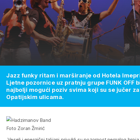
Jazz funky ritam i marširanje od Hotela Imepri
Ljetne pozornice uz pratnju grupe FUNK OFF bi
najbolji mogući poziv svima koji su se jučer za
Opatijskim ulicama.
Foto
Zoran Žmirić
Veseli i energični talijani privukli su pozornost nemalog broja