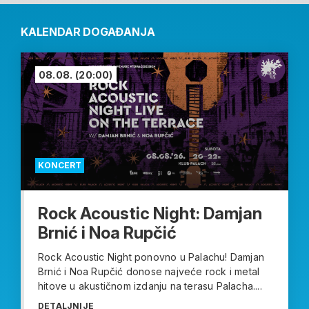
KALENDAR DOGAĐANJA
08.08.
(20:00)
KONCERT
Rock Acoustic Night: Damjan
Brnić i Noa Rupčić
Rock Acoustic Night ponovno u Palachu! Damjan
Brnić i Noa Rupčić donose najveće rock i metal
hitove u akustičnom izdanju na terasu Palacha....
DETALJNIJE