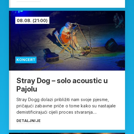
08.08.
(21:00)
KONCERT
Stray Dog – solo acoustic u
Pajolu
Stray Dogg dolazi približiti nam svoje pjesme,
pričajući zabavne priče o tome kako su nastajale
demistificirajući cijeli proces stvaranja....
DETALJNIJE