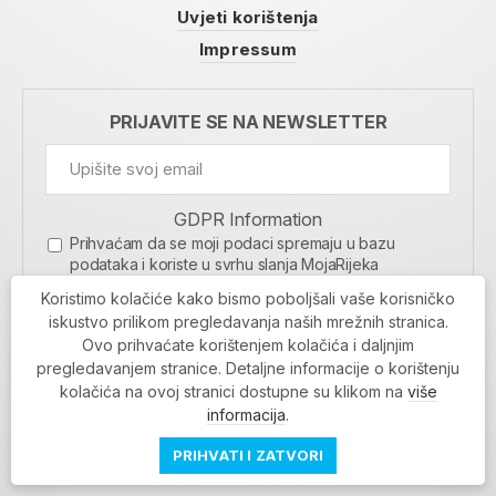
Uvjeti korištenja
Impressum
PRIJAVITE SE NA NEWSLETTER
GDPR Information
Prihvaćam da se moji podaci spremaju u bazu
podataka i koriste u svrhu slanja MojaRijeka
newslettera
Koristimo kolačiće kako bismo poboljšali vaše korisničko
MOJARIJEKA NEWSLETTER
iskustvo prilikom pregledavanja naših mrežnih stranica.
Ovo prihvaćate korištenjem kolačića i daljnjim
PRIJAVI SE
pregledavanjem stranice. Detaljne informacije o korištenju
kolačića na ovoj stranici dostupne su klikom na
više
informacija
.
PRIHVATI I ZATVORI
Povratak na vrh