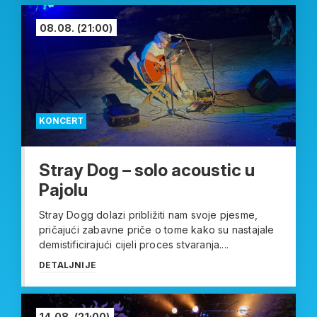
08.08.
(21:00)
KONCERT
Stray Dog – solo acoustic u
Pajolu
Stray Dogg dolazi približiti nam svoje pjesme,
pričajući zabavne priče o tome kako su nastajale
demistificirajući cijeli proces stvaranja....
DETALJNIJE
14.08.
(21:00)