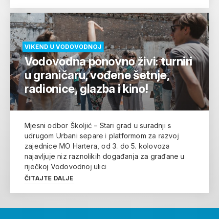
VIKEND U VODOVODNOJ
Vodovodna ponovno živi: turniri
u graničaru, vođene šetnje,
radionice, glazba i kino!
Mjesni odbor Školjić – Stari grad u suradnji s
udrugom Urbani separe i platformom za razvoj
zajednice MO Hartera, od 3. do 5. kolovoza
najavljuje niz raznolikih događanja za građane u
riječkoj Vodovodnoj ulici
ČITAJTE DALJE