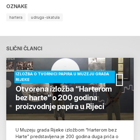
OZNAKE
hartera
udruga-skatula
SLIČNI ČLANCI
IZLOŽBA O TVORNICI PAPIRA U MUZEJU GRADA
RIJEKE
Otvorena izložba “Harterom
bez harte” o 200 godina
proizvodnje papira u Rijeci
U Muzeju grada Rijeke izložbom “Harterom bez
Harte” predstavljena je 200 godina duga priča o