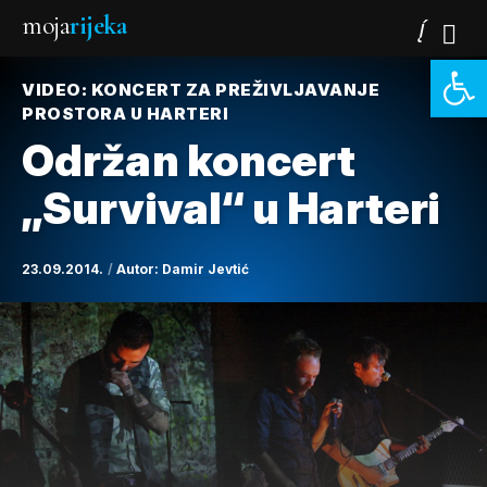
moja
rijeka
Open 
VIDEO: KONCERT ZA PREŽIVLJAVANJE
PROSTORA U HARTERI
Održan koncert
„Survival“ u Harteri
23.09.2014.
Autor:
Damir Jevtić