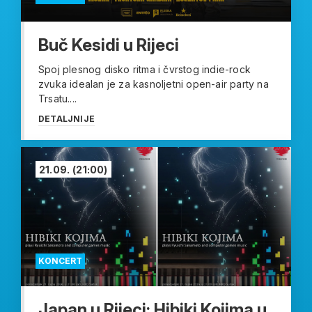
Buč Kesidi u Rijeci
Spoj plesnog disko ritma i čvrstog indie-rock
zvuka idealan je za kasnoljetni open-air party na
Trsatu....
DETALJNIJE
21.09.
(21:00)
KONCERT
Japan u Rijeci: Hibiki Kojima u