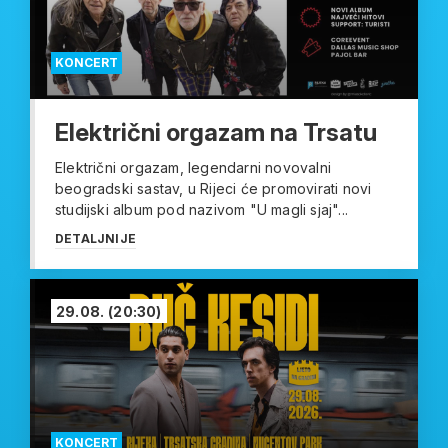
KONCERT
Električni orgazam na Trsatu
Električni orgazam, legendarni novovalni
beogradski sastav, u Rijeci će promovirati novi
studijski album pod nazivom "U magli sjaj"...
DETALJNIJE
29.08.
(20:30)
KONCERT