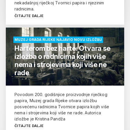
nekadašnjoj riječkoj Tvornici papira i njezinim
radnicima.
ČITAJTE DALJE
MUZEJ GRADA RIJEKE NAJAVIO NOVU IZLOŽBU
Harterom bez harte: Otvara se
izložba o radnicima kojih više
nema i strojevima koji više ne
rade
Povodom 200. godišnjice proizvodnje riječkog
papira, Muzej grada Rijeke otvara izložbu
posvećenu radnicima Tvornice papira kojih više
nema i strojevima koji više ne rade. Autorica
izložbe je Kristina Pandža
ČITAJTE DALJE