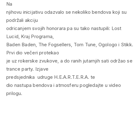
Na
njihovu inicijativu odazvalo se nekoliko bendova koji su
podržali akciju
odricanjem svojih honorara pa su tako nastupili: Lost
Lucid, Kraj Programa,
Baden Baden, The Fogsellers, Tom Tune, Ogologo i Stikk.
Prvi dio večeri protekao
je uz rokerske zvukove, a do ranih jutarnjih sati održao se
trance party. Izjave
predsjednika udruge H.E.A.R.T.E.R.A. te
dio nastupa bendova i atmosferu pogledajte u video
prilogu.