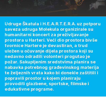
Udruge Škatula i H.E.A.R.T.E.R.A. uz potporu
saveza udruga Molekula organizirale su
humanitarni koncert za preživljavanje
prostora u Harteri. Veći dio prostora bivše
tvornice Hartere je devastiran, a trud
uložen u očuvanje dijela prostora koji su
nedavno odradili volonteri progutao je
požar. Sakupljenim sredstvima planira se
nabavka potrebnog građevinskog materija
te željeznih vrata kako bi donekle zaštitili i
popravili prostor u kojem planiraju
provoditi glazbene, sportske, filmske i
edukativne programe.