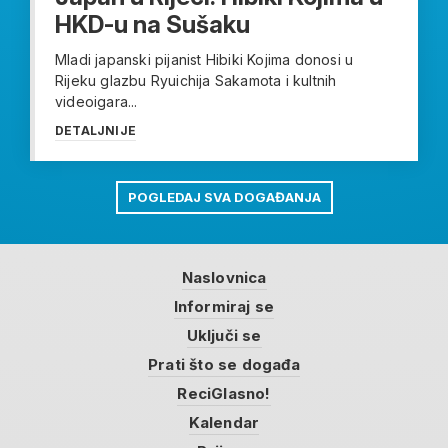
HKD-u na Sušaku
Mladi japanski pijanist Hibiki Kojima donosi u
Rijeku glazbu Ryuichija Sakamota i kultnih
videoigara...
DETALJNIJE
POGLEDAJ SVA DOGAĐANJA
Naslovnica
Informiraj se
Uključi se
Prati što se događa
ReciGlasno!
Kalendar