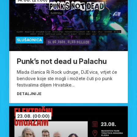
SLUŠAONICA
Punk’s not dead u Palachu
Mlada članica Ri Rock udruge, DJEvica, vrtjet će
bendove koje ste mogli i možete čuti po punk
festivalima diljem Hrvatske...
DETALJNIJE
23.08.
(00:00)