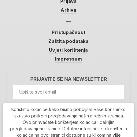
Prijava
Arhiva
Pristupačnost
Zaštita podataka
Uvjeti korištenja
Impressum
PRIJAVITE SE NA NEWSLETTER
GDPR Information
Koristimo kolačiće kako bismo poboljšali vaše korisničko
Prihvaćam da se moji podaci spremaju u bazu
iskustvo prilikom pregledavanja naših mrežnih stranica.
podataka i koriste u svrhu slanja MojaRijeka
Ovo prihvaćate korištenjem kolačića i daljnjim
newslettera
pregledavanjem stranice. Detaljne informacije o korištenju
MOJARIJEKA NEWSLETTER
kolačića na ovoj stranici dostupne su klikom na
više