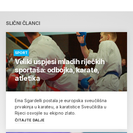
SLIČNI ČLANCI
SPORT
Veliki uspjesi mladih riječkih
sportaša: odbojka, karate,
atletika
Ema Sgardelli postala je europska sveučilišna
prvakinja u karateu, a karatistice Sveučilišta u
Rijeci osvojile su ekipno zlato.
ČITAJTE DALJE