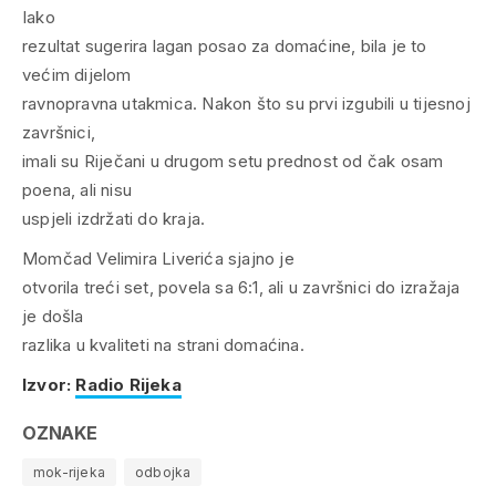
Iako
rezultat sugerira lagan posao za domaćine, bila je to
većim dijelom
ravnopravna utakmica. Nakon što su prvi izgubili u tijesnoj
završnici,
imali su Riječani u drugom setu prednost od čak osam
poena, ali nisu
uspjeli izdržati do kraja.
Momčad Velimira Liverića sjajno je
otvorila treći set, povela sa 6:1, ali u završnici do izražaja
je došla
razlika u kvaliteti na strani domaćina.
Izvor:
Radio Rijeka
OZNAKE
mok-rijeka
odbojka