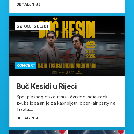
DETALJNIJE
29.08.
(20:30)
KONCERT
Buč Kesidi u Rijeci
Spoj plesnog disko ritma i čvrstog indie-rock
zvuka idealan je za kasnoljetni open-air party na
Trsatu....
DETALJNIJE