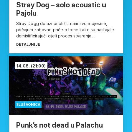
Stray Dog – solo acoustic u
Pajolu
Stray Dogg dolazi približiti nam svoje pjesme,
pričajući zabavne priče o tome kako su nastajale
demistificirajući cijeli proces stvaranja....
DETALJNIJE
14.08.
(21:00)
SLUŠAONICA
Punk’s not dead u Palachu