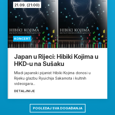
21.09.
(21:00)
KONCERT
Japan u Rijeci: Hibiki Kojima u
HKD-u na Sušaku
Mladi japanski pijanist Hibiki Kojima donosi u
Rijeku glazbu Ryuichija Sakamota i kultnih
videoigara...
DETALJNIJE
POGLEDAJ SVA DOGAĐANJA