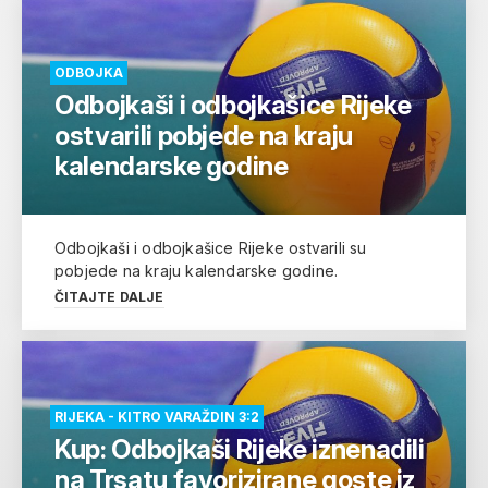
ODBOJKA
Odbojkaši i odbojkašice Rijeke
ostvarili pobjede na kraju
kalendarske godine
Odbojkaši i odbojkašice Rijeke ostvarili su
pobjede na kraju kalendarske godine.
ČITAJTE DALJE
RIJEKA - KITRO VARAŽDIN 3:2
Kup: Odbojkaši Rijeke iznenadili
na Trsatu favorizirane goste iz