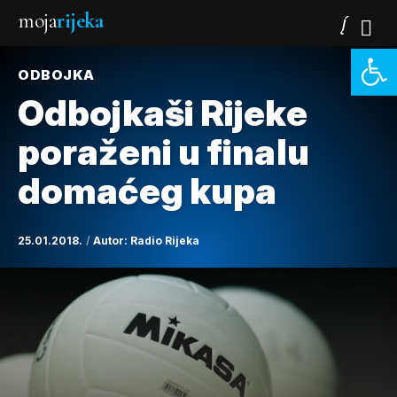
moja
rijeka
Open 
ODBOJKA
Odbojkaši Rijeke
poraženi u finalu
domaćeg kupa
25.01.2018.
Autor:
Radio Rijeka