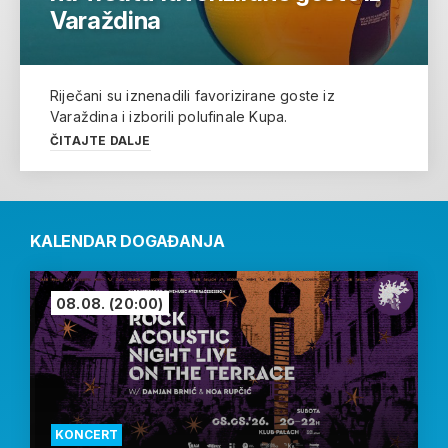
Varaždina
Riječani su iznenadili favorizirane goste iz
Varaždina i izborili polufinale Kupa.
ČITAJTE DALJE
KALENDAR DOGAĐANJA
08.08.
(20:00)
KONCERT