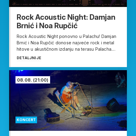
Rock Acoustic Night: Damjan
Brnić i Noa Rupčić
Rock Acoustic Night ponovno u Palachu! Damjan
Brnić i Noa Rupčić donose najveće rock i metal
hitove u akustičnom izdanju na terasu Palacha....
DETALJNIJE
08.08.
(21:00)
KONCERT