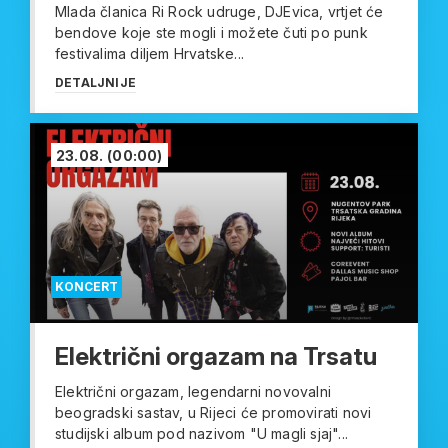
Mlada članica Ri Rock udruge, DJEvica, vrtjet će
bendove koje ste mogli i možete čuti po punk
festivalima diljem Hrvatske...
DETALJNIJE
23.08.
(00:00)
KONCERT
Električni orgazam na Trsatu
Električni orgazam, legendarni novovalni
beogradski sastav, u Rijeci će promovirati novi
studijski album pod nazivom "U magli sjaj"...