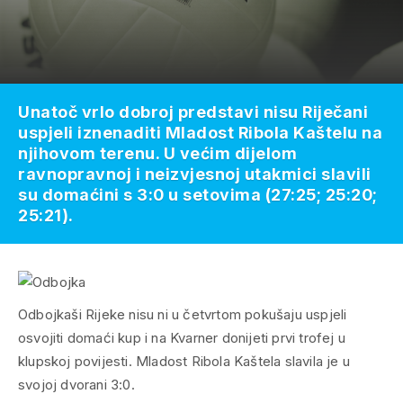
Unatoč vrlo dobroj predstavi nisu Riječani
uspjeli iznenaditi Mladost Ribola Kaštelu na
njihovom terenu. U većim dijelom
ravnopravnoj i neizvjesnoj utakmici slavili
su domaćini s 3:0 u setovima (27:25; 25:20;
25:21).
Odbojkaši
Rijeke
nisu ni u četvrtom pokušaju uspjeli
osvojiti domaći kup i na Kvarner donijeti prvi trofej u
klupskoj povijesti.
Mladost Ribola Kaštela
slavila je u
svojoj dvorani 3:0.