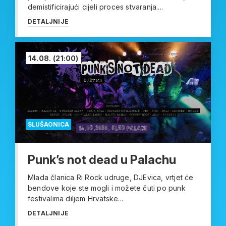
demistificirajući cijeli proces stvaranja....
DETALJNIJE
14.08.
(21:00)
SLUŠAONICA
Punk’s not dead u Palachu
Mlada članica Ri Rock udruge, DJEvica, vrtjet će
bendove koje ste mogli i možete čuti po punk
festivalima diljem Hrvatske...
DETALJNIJE