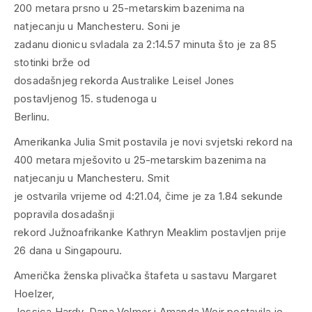
200 metara prsno u 25-metarskim bazenima na
natjecanju u Manchesteru. Soni je
zadanu dionicu svladala za 2:14.57 minuta što je za 85
stotinki brže od
dosadašnjeg rekorda Australike Leisel Jones
postavljenog 15. studenoga u
Berlinu.
Amerikanka Julia Smit postavila je novi svjetski rekord na
400 metara mješovito u 25-metarskim bazenima na
natjecanju u Manchesteru. Smit
je ostvarila vrijeme od 4:21.04, čime je za 1.84 sekunde
popravila dosadašnji
rekord Južnoafrikanke Kathryn Meaklim postavljen prije
26 dana u Singapouru.
Američka ženska plivačka štafeta u sastavu Margaret
Hoelzer,
Jessica Hardy, Dana Volmer i Amanda Weir postavila je