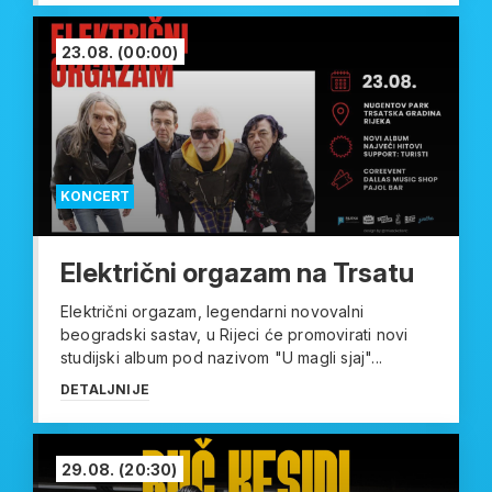
23.08.
(00:00)
KONCERT
Električni orgazam na Trsatu
Električni orgazam, legendarni novovalni
beogradski sastav, u Rijeci će promovirati novi
studijski album pod nazivom "U magli sjaj"...
DETALJNIJE
29.08.
(20:30)