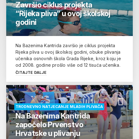
Završio ciklus projekta
“Rijeka pliva” u ovoj školskoj
godini
Na Bazenima Kantrida završio je ciklus projekta
Rijeka pliva u ovoj školskoj godini, obuke plivanja
učenika osnovnih škola Grada Rijeke, kroz koju je
od 2008. godine prošlo više od 12 tisuća učenika.
ČITAJTE DALJE
TRODNEVNO NATJECANJE MLADIH PLIVAČA
Na Bazenima Kantrida
započelo Prvenstvo
Hrvatske u plivanju