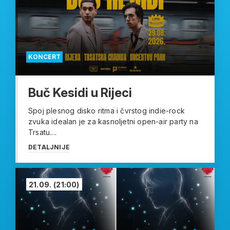
KONCERT
Buč Kesidi u Rijeci
Spoj plesnog disko ritma i čvrstog indie-rock
zvuka idealan je za kasnoljetni open-air party na
Trsatu....
DETALJNIJE
21.09.
(21:00)