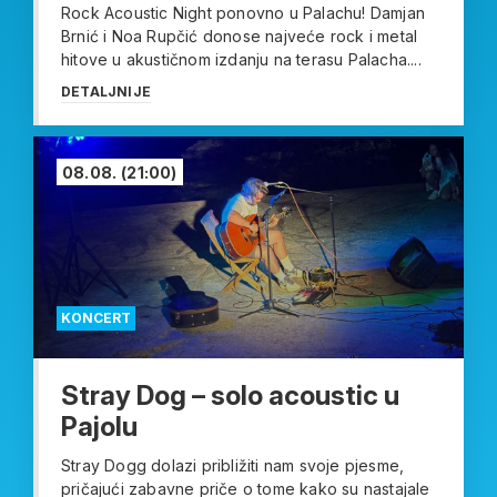
Rock Acoustic Night ponovno u Palachu! Damjan
Brnić i Noa Rupčić donose najveće rock i metal
hitove u akustičnom izdanju na terasu Palacha....
DETALJNIJE
08.08.
(21:00)
KONCERT
Stray Dog – solo acoustic u
Pajolu
Stray Dogg dolazi približiti nam svoje pjesme,
pričajući zabavne priče o tome kako su nastajale