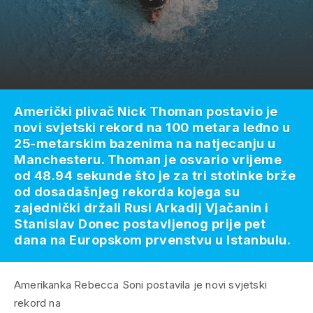
Američki plivač Nick Thoman postavio je
novi svjetski rekord na 100 metara leđno u
25-metarskim bazenima na natjecanju u
Manchesteru. Thoman je osvario vrijeme
od 48.94 sekunde što je za tri stotinke brže
od dosadašnjeg rekorda kojega su
zajednički držali Rusi Arkadij Vjačanin i
Stanislav Donec postavljenog prije pet
dana na Europskom prvenstvu u Istanbulu.
Amerikanka Rebecca Soni postavila je novi svjetski
rekord na