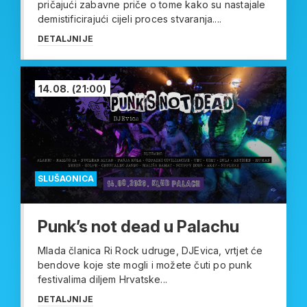
pričajući zabavne priče o tome kako su nastajale
demistificirajući cijeli proces stvaranja....
DETALJNIJE
14.08.
(21:00)
SLUŠAONICA
Punk’s not dead u Palachu
Mlada članica Ri Rock udruge, DJEvica, vrtjet će
bendove koje ste mogli i možete čuti po punk
festivalima diljem Hrvatske...
DETALJNIJE