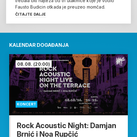
trebala biti najteža od tri utakmice koje je vodio
Fausto Budicin otkada je preuzeo momčad.
ČITAJTE DALJE
KALENDAR DOGAĐANJA
08.08.
(20:00)
KONCERT
Rock Acoustic Night: Damjan
Brnić i Noa Rupčić