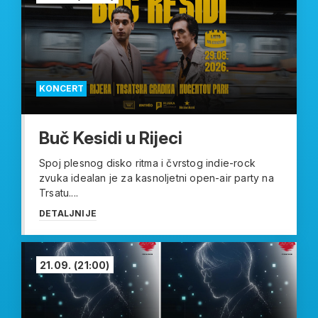
KONCERT
Buč Kesidi u Rijeci
Spoj plesnog disko ritma i čvrstog indie-rock
zvuka idealan je za kasnoljetni open-air party na
Trsatu....
DETALJNIJE
21.09.
(21:00)