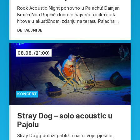
Rock Acoustic Night ponovno u Palachu! Damjan
Brnić i Noa Rupčić donose najveće rock i metal
hitove u akustičnom izdanju na terasu Palacha....
DETALJNIJE
08.08.
(21:00)
KONCERT
Stray Dog – solo acoustic u
Pajolu
Stray Dogg dolazi približiti nam svoje pjesme,