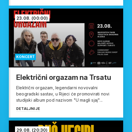
23.08.
(00:00)
KONCERT
Električni orgazam na Trsatu
Električni orgazam, legendarni novovalni
beogradski sastav, u Rijeci će promovirati novi
studijski album pod nazivom "U magli sjaj"...
DETALJNIJE
29.08.
(20:30)