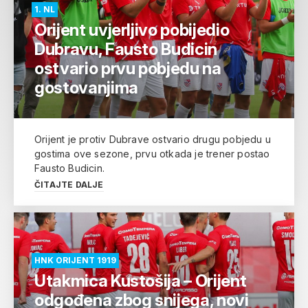
1. NL
Orijent uvjerljivo pobijedio
Dubravu, Fausto Budicin
ostvario prvu pobjedu na
gostovanjima
Orijent je protiv Dubrave ostvario drugu pobjedu u
gostima ove sezone, prvu otkada je trener postao
Fausto Budicin.
ČITAJTE DALJE
HNK ORIJENT 1919
Utakmica Kustošija – Orijent
odgođena zbog snijega, novi