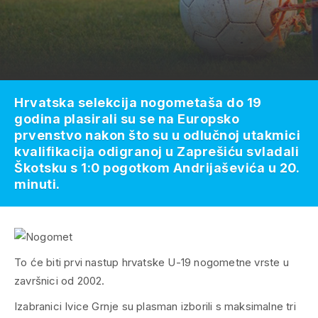
Hrvatska selekcija nogometaša do 19
godina plasirali su se na Europsko
prvenstvo nakon što su u odlučnoj utakmici
kvalifikacija odigranoj u Zaprešiću svladali
Škotsku s 1:0 pogotkom Andrijaševića u 20.
minuti.
To će biti prvi nastup hrvatske U-19 nogometne vrste u
završnici od 2002.
Izabranici Ivice Grnje su plasman izborili s maksimalne tri