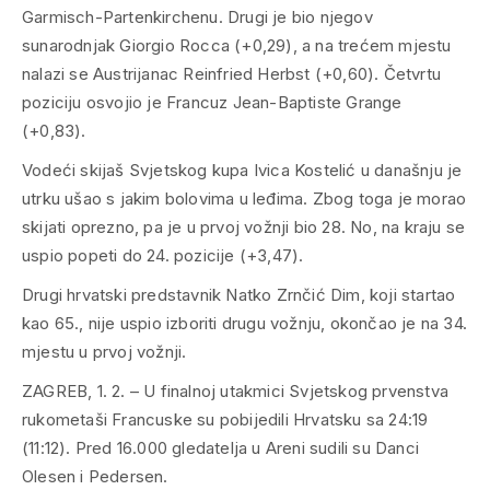
Garmisch-Partenkirchenu. Drugi je bio njegov
sunarodnjak Giorgio Rocca (+0,29), a na trećem mjestu
nalazi se Austrijanac Reinfried Herbst (+0,60). Četvrtu
poziciju osvojio je Francuz Jean-Baptiste Grange
(+0,83).
Vodeći skijaš Svjetskog kupa Ivica Kostelić u današnju je
utrku ušao s jakim bolovima u leđima. Zbog toga je morao
skijati oprezno, pa je u prvoj vožnji bio 28. No, na kraju se
uspio popeti do 24. pozicije (+3,47).
Drugi hrvatski predstavnik Natko Zrnčić Dim, koji startao
kao 65., nije uspio izboriti drugu vožnju, okončao je na 34.
mjestu u prvoj vožnji.
ZAGREB, 1. 2. – U finalnoj utakmici Svjetskog prvenstva
rukometaši Francuske su pobijedili Hrvatsku sa 24:19
(11:12). Pred 16.000 gledatelja u Areni sudili su Danci
Olesen i Pedersen.