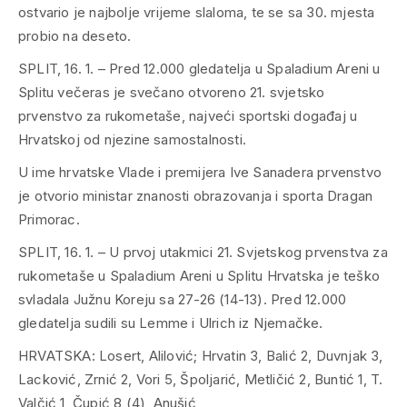
ostvario je najbolje vrijeme slaloma, te se sa 30. mjesta
probio na deseto.
SPLIT, 16. 1. – Pred 12.000 gledatelja u Spaladium Areni u
Splitu večeras je svečano otvoreno 21. svjetsko
prvenstvo za rukometaše, najveći sportski događaj u
Hrvatskoj od njezine samostalnosti.
U ime hrvatske Vlade i premijera Ive Sanadera prvenstvo
je otvorio ministar znanosti obrazovanja i sporta Dragan
Primorac.
SPLIT, 16. 1. – U prvoj utakmici 21. Svjetskog prvenstva za
rukometaše u Spaladium Areni u Splitu Hrvatska je teško
svladala Južnu Koreju sa 27-26 (14-13). Pred 12.000
gledatelja sudili su Lemme i Ulrich iz Njemačke.
HRVATSKA: Losert, Alilović; Hrvatin 3, Balić 2, Duvnjak 3,
Lacković, Zrnić 2, Vori 5, Špoljarić, Metličić 2, Buntić 1, T.
Valčić 1, Čupić 8 (4), Anušić