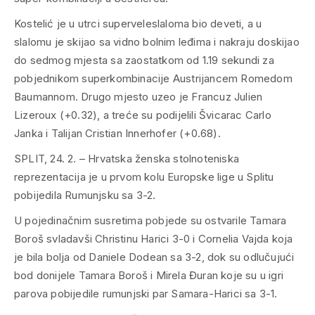
Kostelić je u utrci superveleslaloma bio deveti, a u
slalomu je skijao sa vidno bolnim leđima i nakraju doskijao
do sedmog mjesta sa zaostatkom od 1.19 sekundi za
pobjednikom superkombinacije Austrijancem Romedom
Baumannom. Drugo mjesto uzeo je Francuz Julien
Lizeroux (+0.32), a treće su podijelili Švicarac Carlo
Janka i Talijan Cristian Innerhofer (+0.68).
SPLIT, 24. 2. – Hrvatska ženska stolnoteniska
reprezentacija je u prvom kolu Europske lige u Splitu
pobijedila Rumunjsku sa 3-2.
U pojedinačnim susretima pobjede su ostvarile Tamara
Boroš svladavši Christinu Harici 3-0 i Cornelia Vajda koja
je bila bolja od Daniele Dodean sa 3-2, dok su odlučujući
bod donijele Tamara Boroš i Mirela Đuran koje su u igri
parova pobijedile rumunjski par Samara-Harici sa 3-1.