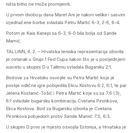
ništa bitno ne može promijeniti.
U prvom dvoboju dana Maret Ani je nakon velike i sasvim
izjednačene borbe svladala Petru Martić 6-3, 2-6, 6-4.
Potom je Kaia Kanepi sa 6-3, 6-0 bila bolja od Sande
Mamić.
TALLINN, 6. 2. – Hrvatska teniska reprezentacija izborila
je ostanak u Grupi 1 Fed Cupa nakon što je u posljednjem
susretu u skupini D u Tallinnu svladala Bugarsku 2:1.
Bodove za Hrvatsku osvojile su Petra Martić koja je
poslije odlične igre pobijedila Elicu Kostovu 6:2, 6:1, te par
Jelena Kostanić-Tošić i Petra Martić koje su sa 7:6 (3),
6:1 svladale bugarsku kombinaciju Cvetana Pironkova,
Elica Kostova. Bod za Bugarsku izborila je Cvetana
Pironkova pobjedom protiv Sande Mamić 7:5, 6:3.
U skupini D prvo je mjesto osvojila Estonija, a Hrvatska je