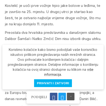
Kostelić je uoči prve vožnje trpio jake bolove u leđima, te
je završio na 25. mjestu. U drugoj utrci je startao kao
šesti, te je ostvario najbolje vrijeme druge vožnje, što mu
je na kraju donijelo 11. mjesto.
Preostala dva hrvatska predstavnika u današnjem slalomu
Dalibor Šamšal i Natko Zrnčić Dim nisu izborili drugu utrku.
Ivica Kostelić, koji je vodeći skijaš Svjetskog kupa od 25.
Koristimo kolačiće kako bismo poboljšali vaše korisničko
siječnja (kombinacija u Kitzbuehelu), ima 837 bodova, a
iskustvo prilikom pregledavanja naših mrežnih stranica.
slijedi Raich sa 835. Francuz Grange ima 777, Svindal 751,
Ovo prihvaćate korištenjem kolačića i daljnjim
pregledavanjem stranice. Detaljne informacije o korištenju
a Cuche 727 bodova.
kolačića na ovoj stranici dostupne su klikom na
više
LAUSANNA, 13. 2. – Predsjednik Međunarodnog
informacija
.
olimpijskog odbora (MOO) Jacques Rogge uručio je
PRIHVATI I ZATVORI
danas u sjedištu MOO-a u Lausannei trofej “Žene i šport”
za Europu bivšoj proslavljenoj košarkašici i olimpijki, a
PODIJELI
danas ravnateljici Hrvatske matice iseljenika Daniri Bilić.