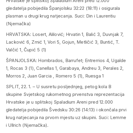
Hrvatske je splitskoj Spaladium Areni pred 12.000
gledatelja pobijedila Španjolsku 32:22 (18:11) i osigurala
plasman u drugi krug natjecanja. Suci: Din i Laurentiu
(Njemačka)
HRVATSKA: Losert, Alilović; Hrvatin 1, Balić 3, Duvnjak 7,
Lacković 6, Zrnić 1, Vori 5, Gojun, Metličić 3, Buntić, T.
Valčić 1, Čupić 5 (1)
ŠPANJOLSKA: Hombrados, Barrufet; Entrerrios 4, Ugalde
1, Rocas 3 (1), Canellas 1, Garabaya, Andreu 3, Perales 2,
Morros 2, Juan Garcia , Romero 5 (1), Ruesga 1
SPLIT, 22. 1. – U susretu posljednjeg, petog kola B
skupine Svjetskog rukometnog prvenstva reprezentacija
Hrvatske je u splitskoj Spaladium Areni pred 12.000
gledatelja pobijedila Švedsku 30:26 (14:13) i okončala prvi
krug natjecanja na prvom mjestu uz skupini. Suci: Lemme
i Ullrich (Njemačka).