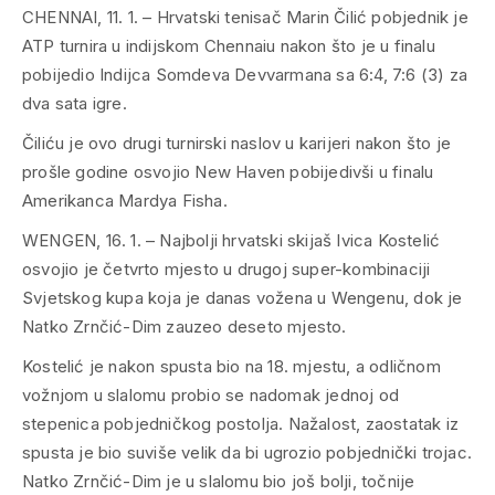
CHENNAI, 11. 1. – Hrvatski tenisač Marin Čilić pobjednik je
ATP turnira u indijskom Chennaiu nakon što je u finalu
pobijedio Indijca Somdeva Devvarmana sa 6:4, 7:6 (3) za
dva sata igre.
Čiliću je ovo drugi turnirski naslov u karijeri nakon što je
prošle godine osvojio New Haven pobijedivši u finalu
Amerikanca Mardya Fisha.
WENGEN, 16. 1. – Najbolji hrvatski skijaš Ivica Kostelić
osvojio je četvrto mjesto u drugoj super-kombinaciji
Svjetskog kupa koja je danas vožena u Wengenu, dok je
Natko Zrnčić-Dim zauzeo deseto mjesto.
Kostelić je nakon spusta bio na 18. mjestu, a odličnom
vožnjom u slalomu probio se nadomak jednoj od
stepenica pobjedničkog postolja. Nažalost, zaostatak iz
spusta je bio suviše velik da bi ugrozio pobjednički trojac.
Natko Zrnčić-Dim je u slalomu bio još bolji, točnije