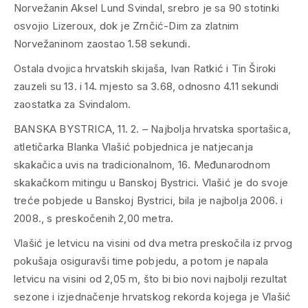
Norvežanin Aksel Lund Svindal, srebro je sa 90 stotinki
osvojio Lizeroux, dok je Zrnčić-Dim za zlatnim
Norvežaninom zaostao 1.58 sekundi.
Ostala dvojica hrvatskih skijaša, Ivan Ratkić i Tin Široki
zauzeli su 13. i 14. mjesto sa 3.68, odnosno 4.11 sekundi
zaostatka za Svindalom.
BANSKA BYSTRICA, 11. 2. – Najbolja hrvatska sportašica,
atletičarka Blanka Vlašić pobjednica je natjecanja
skakačica uvis na tradicionalnom, 16. Međunarodnom
skakačkom mitingu u Banskoj Bystrici. Vlašić je do svoje
treće pobjede u Banskoj Bystrici, bila je najbolja 2006. i
2008., s preskočenih 2,00 metra.
Vlašić je letvicu na visini od dva metra preskočila iz prvog
pokušaja osiguravši time pobjedu, a potom je napala
letvicu na visini od 2,05 m, što bi bio novi najbolji rezultat
sezone i izjednačenje hrvatskog rekorda kojega je Vlašić