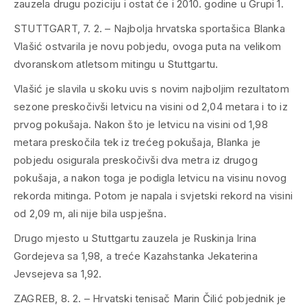
zauzela drugu poziciju i ostat će i 2010. godine u Grupi 1.
STUTTGART, 7. 2. – Najbolja hrvatska sportašica Blanka
Vlašić ostvarila je novu pobjedu, ovoga puta na velikom
dvoranskom atletsom mitingu u Stuttgartu.
Vlašić je slavila u skoku uvis s novim najboljim rezultatom
sezone preskočivši letvicu na visini od 2,04 metara i to iz
prvog pokušaja. Nakon što je letvicu na visini od 1,98
metara preskočila tek iz trećeg pokušaja, Blanka je
pobjedu osigurala preskočivši dva metra iz drugog
pokušaja, a nakon toga je podigla letvicu na visinu novog
rekorda mitinga. Potom je napala i svjetski rekord na visini
od 2,09 m, ali nije bila uspješna.
Drugo mjesto u Stuttgartu zauzela je Ruskinja Irina
Gordejeva sa 1,98, a treće Kazahstanka Jekaterina
Jevsejeva sa 1,92.
ZAGREB, 8. 2. – Hrvatski tenisač Marin Čilić pobjednik je