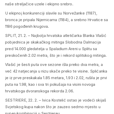
naše streljačice uzele i ekipno srebro.
U ekipnoj konkurenciji slavile su Norvežanke (1187),
bronca je pripala Nijemicama (1184), a srebno Hrvatice sa
1186 pogođenih krugova.
SPLIT, 21. 2. – Najbolja hrvatska atletičarka Blanka Vlašić
pobjednica je skakačkog mitinga Slobodna Dalmacija
pred 14.000 gledatelja u Spaladium Areni u Splitu sa
preskočenih 2.02 metra, što je i rekord splitskog mitinga.
Vlašić je šesti puta ove sezone išla preko dva metra, a
već 42 natjecanja u nizu skače preko te visine. Splićanka
je iz prve preskakala 1.85 metara, 1.93 i 2.02, rušila je prvi
puta na 1.98, kao i sva tri pokušaja na visini novoga
hrvatskoga dvoranskoga rekorda 2.06.
SESTRIERE, 22. 2. – Ivica Kostelić ostao je vodeći skijaš
Svjetskog kupa nakon što je zauzeo sedmo mjesto u
super-kombinaciji u Sestriereu.