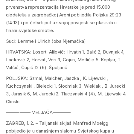
prvenstva reprezentacija Hrvatske je pred 15.000
gledatelja u zagrebačkoj Areni pobijedila Poljsku 29:23
(14:13) i po četvrti put u svojoj povijesti se plasirala u
finale svjetske smotre.
Suci: Lemme i Ullrich (oba Njemačka)
HRVATSKA: Losert, Alilović; Hrvatin 1, Balić 2, Duvnjak 4,
Lacković 2, Horvat, Vori 3, Gojun, Metličić 5, Kopljar, T.
Valčić, Čupić 12 (6), Špoljarić
POLJSKA: Szmal, Malcher; Jaszka , K. Lijewski ,
Kuchczynski , Bielecki 1, Siodmiak 3, Wleklak , B. Jurecki
3, Jurasik 6, M. Jurecki 2, Tluczynski 4 (4), M. Lijewski 4,
Glinski
—————- VELJAČA————
ZAGREB, 1. 2. – Talijanski skijaš Manfred Moelgg
pobijedio je u današnjem slalomu Svjetskog kupa u