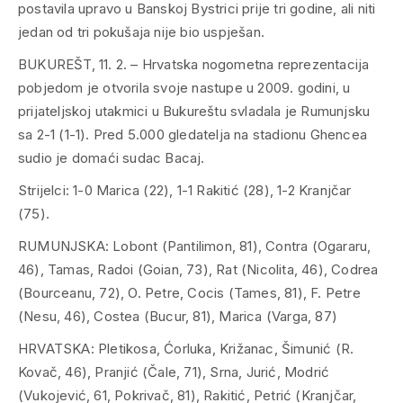
postavila upravo u Banskoj Bystrici prije tri godine, ali niti
jedan od tri pokušaja nije bio uspješan.
BUKUREŠT, 11. 2. – Hrvatska nogometna reprezentacija
pobjedom je otvorila svoje nastupe u 2009. godini, u
prijateljskoj utakmici u Bukureštu svladala je Rumunjsku
sa 2-1 (1-1). Pred 5.000 gledatelja na stadionu Ghencea
sudio je domaći sudac Bacaj.
Strijelci: 1-0 Marica (22), 1-1 Rakitić (28), 1-2 Kranjčar
(75).
RUMUNJSKA: Lobont (Pantilimon, 81), Contra (Ogararu,
46), Tamas, Radoi (Goian, 73), Rat (Nicolita, 46), Codrea
(Bourceanu, 72), O. Petre, Cocis (Tames, 81), F. Petre
(Nesu, 46), Costea (Bucur, 81), Marica (Varga, 87)
HRVATSKA: Pletikosa, Ćorluka, Križanac, Šimunić (R.
Kovač, 46), Pranjić (Čale, 71), Srna, Jurić, Modrić
(Vukojević, 61, Pokrivač, 81), Rakitić, Petrić (Kranjčar,