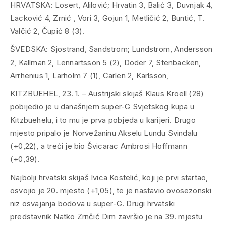
HRVATSKA: Losert, Alilović; Hrvatin 3, Balić 3, Duvnjak 4,
Lacković 4, Zrnić , Vori 3, Gojun 1, Metličić 2, Buntić, T.
Valčić 2, Čupić 8 (3).
ŠVEDSKA: Sjostrand, Sandstrom; Lundstrom, Andersson
2, Kallman 2, Lennartsson 5 (2), Doder 7, Stenbacken,
Arrhenius 1, Larholm 7 (1), Carlen 2, Karlsson,
KITZBUEHEL, 23. 1. – Austrijski skijaš Klaus Kroell (28)
pobijedio je u današnjem super-G Svjetskog kupa u
Kitzbuehelu, i to mu je prva pobjeda u karijeri. Drugo
mjesto pripalo je Norvežaninu Akselu Lundu Svindalu
(+0,22), a treći je bio Švicarac Ambrosi Hoffmann
(+0,39).
Najbolji hrvatski skijaš Ivica Kostelić, koji je prvi startao,
osvojio je 20. mjesto (+1,05), te je nastavio ovosezonski
niz osvajanja bodova u super-G. Drugi hrvatski
predstavnik Natko Zrnčić Dim završio je na 39. mjestu