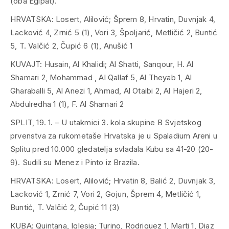
(oba Egipat).
HRVATSKA: Losert, Alilović; Šprem 8, Hrvatin, Duvnjak 4,
Lacković 4, Zrnić 5 (1), Vori 3, Špoljarić, Metličić 2, Buntić
5, T. Valčić 2, Čupić 6 (1), Anušić 1
KUVAJT: Husain, Al Khalidi; Al Shatti, Sanqour, H. Al
Shamari 2, Mohammad , Al Qallaf 5, Al Theyab 1, Al
Gharaballi 5, Al Anezi 1, Ahmad, Al Otaibi 2, Al Hajeri 2,
Abdulredha 1 (1), F. Al Shamari 2
SPLIT, 19. 1. – U utakmici 3. kola skupine B Svjetskog
prvenstva za rukometaše Hrvatska je u Spaladium Areni u
Splitu pred 10.000 gledatelja svladala Kubu sa 41-20 (20-
9). Sudili su Menez i Pinto iz Brazila.
HRVATSKA: Losert, Alilović; Hrvatin 8, Balić 2, Duvnjak 3,
Lacković 1, Zrnić 7, Vori 2, Gojun, Šprem 4, Metličić 1,
Buntić, T. Valčić 2, Čupić 11 (3)
KUBA: Quintana, Iglesia; Turino, Rodriguez 1, Marti 1, Diaz