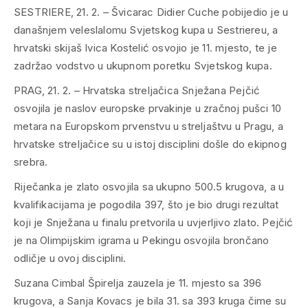
SESTRIERE, 21. 2. – Švicarac Didier Cuche pobijedio je u
današnjem veleslalomu Svjetskog kupa u Sestriereu, a
hrvatski skijaš Ivica Kostelić osvojio je 11. mjesto, te je
zadržao vodstvo u ukupnom poretku Svjetskog kupa.
PRAG, 21. 2. – Hrvatska streljačica Snježana Pejčić
osvojila je naslov europske prvakinje u zračnoj pušci 10
metara na Europskom prvenstvu u streljaštvu u Pragu, a
hrvatske streljačice su u istoj disciplini došle do ekipnog
srebra.
Riječanka je zlato osvojila sa ukupno 500.5 krugova, a u
kvalifikacijama je pogodila 397, što je bio drugi rezultat
koji je Snježana u finalu pretvorila u uvjerljivo zlato. Pejčić
je na Olimpijskim igrama u Pekingu osvojila brončano
odličje u ovoj disciplini.
Suzana Cimbal Špirelja zauzela je 11. mjesto sa 396
krugova, a Sanja Kovacs je bila 31. sa 393 kruga čime su