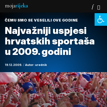
moja
rijeka
Open 
ČEMU SMO SE VESELILI OVE GODINE
Najvažniji uspjesi
hrvatskih sportaša
u 2009. godini
19.12.2009.
Autor:
urednik