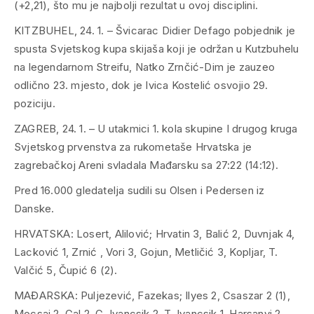
(+2,21), što mu je najbolji rezultat u ovoj disciplini.
KITZBUHEL, 24. 1. – Švicarac Didier Defago pobjednik je
spusta Svjetskog kupa skijaša koji je održan u Kutzbuhelu
na legendarnom Streifu, Natko Zrnčić-Dim je zauzeo
odlično 23. mjesto, dok je Ivica Kostelić osvojio 29.
poziciju.
ZAGREB, 24. 1. – U utakmici 1. kola skupine I drugog kruga
Svjetskog prvenstva za rukometaše Hrvatska je
zagrebačkoj Areni svladala Mađarsku sa 27:22 (14:12).
Pred 16.000 gledatelja sudili su Olsen i Pedersen iz
Danske.
HRVATSKA: Losert, Alilović; Hrvatin 3, Balić 2, Duvnjak 4,
Lacković 1, Zrnić , Vori 3, Gojun, Metličić 3, Kopljar, T.
Valčić 5, Čupić 6 (2).
MAĐARSKA: Puljezević, Fazekas; Ilyes 2, Csaszar 2 (1),
Mocsai 2, Gal 2, G. Ivancsik 2, T. Ivancsik 1, Harsanyi 2,