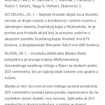
Putics 1, Katzirz, Nagy 6, Herbert, Eklemović 2.
KITZBUHEL, 25. 1. – Najbolji hrvatski skijaš Ivica Kostelić
osvojio je drugo mjesto u kombinaciji i sedmo mjesto u
današnjem slalomu Svjetskog kupa u Kitzbuehelu, te je
postao prvi hrvatski skijaš koji je preuzeo vodstvo u
ukupnom poretku Svjetskog kupa. Kostelić ima 675
bodova, a drugoplasirani Benjamin Raich ima 660 bodova.
RIJEKA, 26. 1. – Hrvatska atletičarka Blanka Vlašić
pobjednica je prvoga izdanja Međunarodnog
dvoranskoga visaškog mitinga u Rijeci sa skokom preko
203 centimetra, što je najbolji skok sezone ove godine u
svijetu.
Blanka je već na svom prvom mitingu sezone preskočila
203 centimetra i poslala jasnu poruku suparnicama da će
svjetskim visom vladati i ove sezone. Splićanka je 203
preskočila iz drugog pokušaja, a potom je dvaput