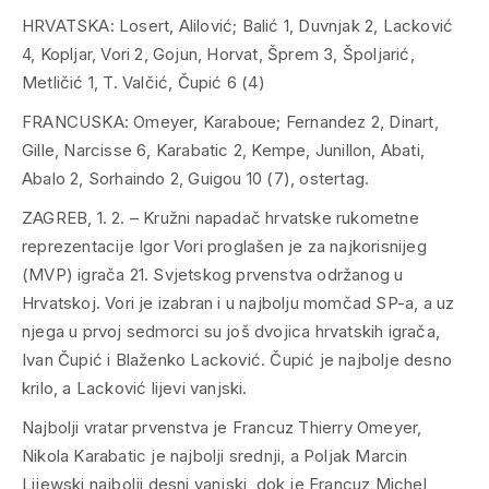
HRVATSKA: Losert, Alilović; Balić 1, Duvnjak 2, Lacković
4, Kopljar, Vori 2, Gojun, Horvat, Šprem 3, Špoljarić,
Metličić 1, T. Valčić, Čupić 6 (4)
FRANCUSKA: Omeyer, Karaboue; Fernandez 2, Dinart,
Gille, Narcisse 6, Karabatic 2, Kempe, Junillon, Abati,
Abalo 2, Sorhaindo 2, Guigou 10 (7), ostertag.
ZAGREB, 1. 2. – Kružni napadač hrvatske rukometne
reprezentacije Igor Vori proglašen je za najkorisnijeg
(MVP) igrača 21. Svjetskog prvenstva održanog u
Hrvatskoj. Vori je izabran i u najbolju momčad SP-a, a uz
njega u prvoj sedmorci su još dvojica hrvatskih igrača,
Ivan Čupić i Blaženko Lacković. Čupić je najbolje desno
krilo, a Lacković lijevi vanjski.
Najbolji vratar prvenstva je Francuz Thierry Omeyer,
Nikola Karabatic je najbolji srednji, a Poljak Marcin
Lijewski najbolji desni vanjski, dok je Francuz Michel