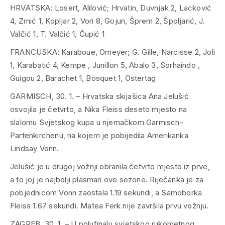
HRVATSKA: Losert, Alilović; Hrvatin, Duvnjak 2, Lacković
4, Zrnić 1, Kopljar 2, Vori 8, Gojun, Šprem 2, Špoljarić, J.
Valčić 1, T. Valčić 1, Čupić 1
FRANCUSKA: Karaboue, Omeyer; G. Gille, Narcisse 2, Joli
1, Karabatić 4, Kempe , Junillon 5, Abalo 3, Sorhaindo ,
Guigou 2, Barachet 1, Bosquet 1, Ostertag
GARMISCH, 30. 1. – Hrvatska skijašica Ana Jelušić
osvojila je četvrto, a Nika Fleiss deseto mjesto na
slalomu Svjetskog kupa u njemačkom Garmisch-
Partenkirchenu, na kojem je pobijedila Amerikanka
Lindsay Vonn.
Jelušić je u drugoj vožnji obranila četvrto mjesto iz prve,
a to joj je najbolji plasman ove sezone. Riječanka je za
pobjednicom Vonn zaostala 1.19 sekundi, a Samoborka
Fleiss 1.67 sekundi. Matea Ferk nije završila prvu vožnju.
ZAGREB, 30. 1. – U polufinalu svjetskog rukometnog