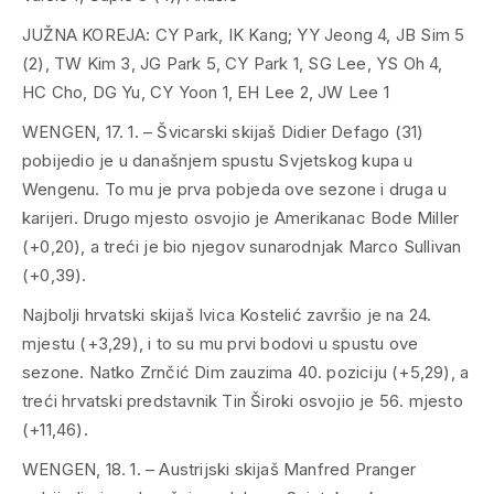
JUŽNA KOREJA: CY Park, IK Kang; YY Jeong 4, JB Sim 5
(2), TW Kim 3, JG Park 5, CY Park 1, SG Lee, YS Oh 4,
HC Cho, DG Yu, CY Yoon 1, EH Lee 2, JW Lee 1
WENGEN, 17. 1. – Švicarski skijaš Didier Defago (31)
pobijedio je u današnjem spustu Svjetskog kupa u
Wengenu. To mu je prva pobjeda ove sezone i druga u
karijeri. Drugo mjesto osvojio je Amerikanac Bode Miller
(+0,20), a treći je bio njegov sunarodnjak Marco Sullivan
(+0,39).
Najbolji hrvatski skijaš Ivica Kostelić završio je na 24.
mjestu (+3,29), i to su mu prvi bodovi u spustu ove
sezone. Natko Zrnčić Dim zauzima 40. poziciju (+5,29), a
treći hrvatski predstavnik Tin Široki osvojio je 56. mjesto
(+11,46).
WENGEN, 18. 1. – Austrijski skijaš Manfred Pranger