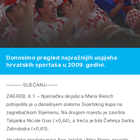
Donosimo pregled najvažnijih uspjeha
hrvatskih sportaša u 2009. godini.
———-SIJEČANJ——–
ZAGREB, 4. 1. – Njemačka skijašica Maria Riesch
pobijedila je u današnjem slalomu Svjetskog kupa na
zagrebačkom Sljemenu. Na drugom mjestu je završila
Talijanka Nicole Gius (+0,44), a treća je bila Čehinja Sarka
Zahrobska (+0,63).
Hrvatske predstavnice Ana Jelušić i Nika Fleiss osvojile