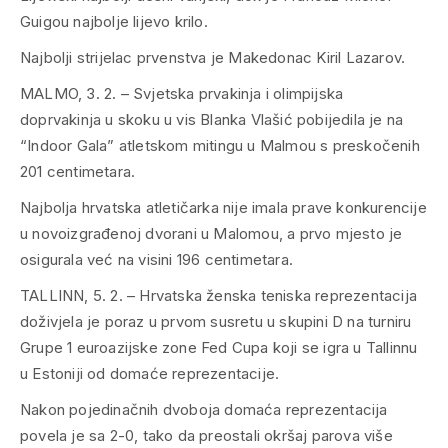
Guigou najbolje lijevo krilo.
Najbolji strijelac prvenstva je Makedonac Kiril Lazarov.
MALMO, 3. 2. – Svjetska prvakinja i olimpijska
doprvakinja u skoku u vis Blanka Vlašić pobijedila je na
“Indoor Gala” atletskom mitingu u Malmou s preskočenih
201 centimetara.
Najbolja hrvatska atletičarka nije imala prave konkurencije
u novoizgrađenoj dvorani u Malomou, a prvo mjesto je
osigurala već na visini 196 centimetara.
TALLINN, 5. 2. – Hrvatska ženska teniska reprezentacija
doživjela je poraz u prvom susretu u skupini D na turniru
Grupe 1 euroazijske zone Fed Cupa koji se igra u Tallinnu
u Estoniji od domaće reprezentacije.
Nakon pojedinačnih dvoboja domaća reprezentacija
povela je sa 2-0, tako da preostali okršaj parova više