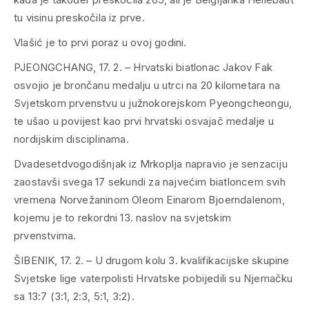
tu visinu preskočila iz prve.
Vlašić je to prvi poraz u ovoj godini.
PJEONGCHANG, 17. 2. – Hrvatski biatlonac Jakov Fak
osvojio je brončanu medalju u utrci na 20 kilometara na
Svjetskom prvenstvu u južnokorejskom Pyeongcheongu,
te ušao u povijest kao prvi hrvatski osvajač medalje u
nordijskim disciplinama.
Dvadesetdvogodišnjak iz Mrkoplja napravio je senzaciju
zaostavši svega 17 sekundi za najvećim biatloncem svih
vremena Norvežaninom Oleom Einarom Bjoerndalenom,
kojemu je to rekordni 13. naslov na svjetskim
prvenstvima.
ŠIBENIK, 17. 2. – U drugom kolu 3. kvalifikacijske skupine
Svjetske lige vaterpolisti Hrvatske pobijedili su Njemačku
sa 13:7 (3:1, 2:3, 5:1, 3:2).