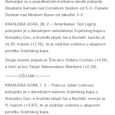
Rumunjke su u pojedinačnim borbama slavile pobjede
Elisabete Samare nad Corneliom Vaidom od 3-0 i Daniele
Dodean nad Mirelom Đuran od također 3-0.
KRANJSKA GORA, 28. 2. – Amerikanac Ted Ligety
pobijedio je u današnjem veleslalomu Svjetskog kupa u
Kranjskoj Gori, a hrvatski skijaš Ivica Kostelić završio je
na 20. mjestu (+1,76), te je zadržao vodstvo u ukupnom
poretku Svjetskog kupa.
Drugo mjesto pripalo je Švicarcu Didieru Cucheu (+0,19),
a treći je bio Talijan Massimiliano Blardone (+0,34).
———–OŽUJAK————
KRANJSKA GORA, 1. 3. – Francuz Julien Lizeroux
pobijedio je u današnjem slalomu Svjetskog kupa u
Kranjskoj Gori, a hrvatski skijaš Ivica Kostelić osvojio je
11. mjesto (+0,97), te je zadržao vodstvo u ukupnom
poretku Svjetskog kupa.