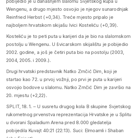
pobijedio je u današnjem slalomu Svjetskog kupa u
Wengenu, a drugo mjesto osvojio je njegov sunarodnjak
Reinfried Herbst (+0,34). Treće mjesto pripalo je
najboljem hrvatskom skijašu Ivici Kosteliću (+0,39).
Kosteliću je to peti puta u karijeri da je bio na slalomskom
postolju u Wengenu. U švicarskom skijalištu je pobijedio
2002. godine, a još je četiri puta bio na postolju (2003,
2004, 2005. i 2009.).
Drugi hrvatski predstavnik Natko Zrnčić Dim, koji je
startao kao 72. u prvoj vožnji, po prvi je puta u karijeri
osvojio bodove u slalomu. Natko Zrnčić Dim je završio na
20. mjestu (+2,22).
SPLIT, 18. 1. – U susretu drugog kola B skupine Svjetskog
rukometnog prvenstva reprezentacija Hrvatske je u Splitu
u dvorani Spaladium Arena pred 8.000 gledatelja
pobijedila Kuvajt 40:21 (22:13). Suci: Elmoamli i Shaban