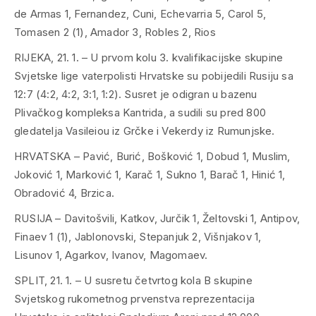
de Armas 1, Fernandez, Cuni, Echevarria 5, Carol 5,
Tomasen 2 (1), Amador 3, Robles 2, Rios
RIJEKA, 21. 1. – U prvom kolu 3. kvalifikacijske skupine
Svjetske lige vaterpolisti Hrvatske su pobijedili Rusiju sa
12:7 (4:2, 4:2, 3:1, 1:2). Susret je odigran u bazenu
Plivačkog kompleksa Kantrida, a sudili su pred 800
gledatelja Vasileiou iz Grčke i Vekerdy iz Rumunjske.
HRVATSKA – Pavić, Burić, Bošković 1, Dobud 1, Muslim,
Joković 1, Marković 1, Karač 1, Sukno 1, Barač 1, Hinić 1,
Obradović 4, Brzica.
RUSIJA – Davitošvili, Katkov, Jurčik 1, Želtovski 1, Antipov,
Finaev 1 (1), Jablonovski, Stepanjuk 2, Višnjakov 1,
Lisunov 1, Agarkov, Ivanov, Magomaev.
SPLIT, 21. 1. – U susretu četvrtog kola B skupine
Svjetskog rukometnog prvenstva reprezentacija