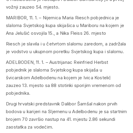
vožnji zauzeo 54. mjesto.
MARIBOR, 11. 1. – Nijemica Maria Riesch pobjednica je
slaloma Svjetskog kupa skijašica u Mariboru na kojem je
Ana Jelušić osvojila 15., a Nika Fleiss 26. mjesto
Riesch je slavila i u četvrtom slalomu zaredom, a zadržala
je vodstvo u ukupnom poretku Svjetskog kupa i slalomu.
ADELBODEN, 11. 1. – Austrijanac Reinfried Herbst
pobjednik je slaloma Svjetskog kupa skijaša u
švicarskom Adelbodenu na kojem je Ivica Kostelić
zauzeo 13. mjesto sa 88 stotinki sporijim vremenom od
pobjednika.
Drugi hrvatski predstavnik Dalibor Šamšal nakon prvih
bodova u karijeri na Sljemenu u Adelbodenu je sa startnim
brojem 70 završio nastup na 41. mjestu 2.86 sekundi
zaostatka za vodećim.