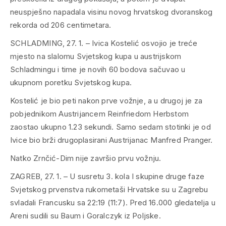
neuspješno napadala visinu novog hrvatskog dvoranskog
rekorda od 206 centimetara.
SCHLADMING, 27. 1. – Ivica Kostelić osvojio je treće
mjesto na slalomu Svjetskog kupa u austrijskom
Schladmingu i time je novih 60 bodova sačuvao u
ukupnom poretku Svjetskog kupa.
Kostelić je bio peti nakon prve vožnje, a u drugoj je za
pobjednikom Austrijancem Reinfriedom Herbstom
zaostao ukupno 1.23 sekundi. Samo sedam stotinki je od
Ivice bio brži drugoplasirani Austrijanac Manfred Pranger.
Natko Zrnčić-Dim nije završio prvu vožnju.
ZAGREB, 27. 1. – U susretu 3. kola I skupine druge faze
Svjetskog prvenstva rukometaši Hrvatske su u Zagrebu
svladali Francusku sa 22:19 (11:7). Pred 16.000 gledatelja u
Areni sudili su Baum i Goralczyk iz Poljske.