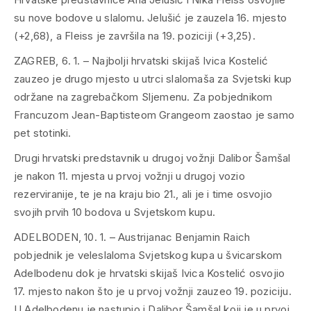
su nove bodove u slalomu. Jelušić je zauzela 16. mjesto
(+2,68), a Fleiss je završila na 19. poziciji (+3,25).
ZAGREB, 6. 1. – Najbolji hrvatski skijaš Ivica Kostelić
zauzeo je drugo mjesto u utrci slalomaša za Svjetski kup
održane na zagrebačkom Sljemenu. Za pobjednikom
Francuzom Jean-Baptisteom Grangeom zaostao je samo
pet stotinki.
Drugi hrvatski predstavnik u drugoj vožnji Dalibor Šamšal
je nakon 11. mjesta u prvoj vožnji u drugoj vozio
rezerviranije, te je na kraju bio 21., ali je i time osvojio
svojih prvih 10 bodova u Svjetskom kupu.
ADELBODEN, 10. 1. – Austrijanac Benjamin Raich
pobjednik je veleslaloma Svjetskog kupa u švicarskom
Adelbodenu dok je hrvatski skijaš Ivica Kostelić osvojio
17. mjesto nakon što je u prvoj vožnji zauzeo 19. poziciju.
U Adelbodenu je nastupio i Dalibor Šamšal koji je u prvoj