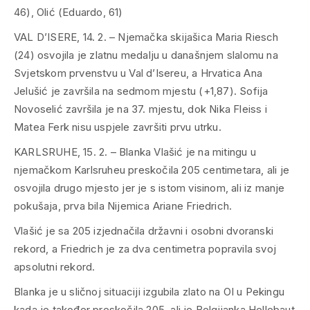
46), Olić (Eduardo, 61)
VAL D’ISERE, 14. 2. – Njemačka skijašica Maria Riesch
(24) osvojila je zlatnu medalju u današnjem slalomu na
Svjetskom prvenstvu u Val d’Isereu, a Hrvatica Ana
Jelušić je završila na sedmom mjestu (+1,87). Sofija
Novoselić završila je na 37. mjestu, dok Nika Fleiss i
Matea Ferk nisu uspjele završiti prvu utrku.
KARLSRUHE, 15. 2. – Blanka Vlašić je na mitingu u
njemačkom Karlsruheu preskočila 205 centimetara, ali je
osvojila drugo mjesto jer je s istom visinom, ali iz manje
pokušaja, prva bila Nijemica Ariane Friedrich.
Vlašić je sa 205 izjednačila državni i osobni dvoranski
rekord, a Friedrich je za dva centimetra popravila svoj
apsolutni rekord.
Blanka je u sličnoj situaciji izgubila zlato na OI u Pekingu
kada je također preskočila 205, ali je Belgijanka Hellebaut