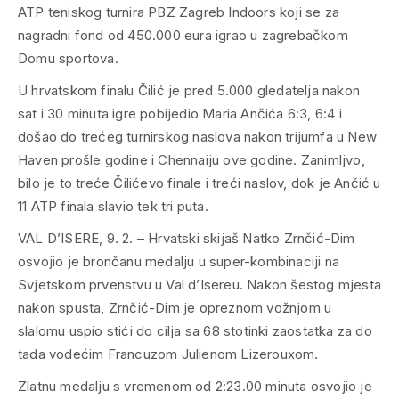
ATP teniskog turnira PBZ Zagreb Indoors koji se za
nagradni fond od 450.000 eura igrao u zagrebačkom
Domu sportova.
U hrvatskom finalu Čilić je pred 5.000 gledatelja nakon
sat i 30 minuta igre pobijedio Maria Ančića 6:3, 6:4 i
došao do trećeg turnirskog naslova nakon trijumfa u New
Haven prošle godine i Chennaiju ove godine. Zanimljvo,
bilo je to treće Čilićevo finale i treći naslov, dok je Ančić u
11 ATP finala slavio tek tri puta.
VAL D’ISERE, 9. 2. – Hrvatski skijaš Natko Zrnčić-Dim
osvojio je brončanu medalju u super-kombinaciji na
Svjetskom prvenstvu u Val d’Isereu. Nakon šestog mjesta
nakon spusta, Zrnčić-Dim je opreznom vožnjom u
slalomu uspio stići do cilja sa 68 stotinki zaostatka za do
tada vodećim Francuzom Julienom Lizerouxom.
Zlatnu medalju s vremenom od 2:23.00 minuta osvojio je