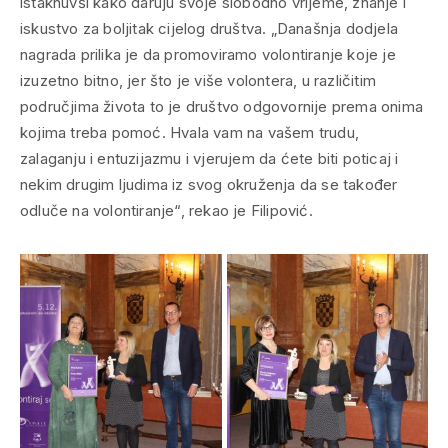
istaknuvši kako daruju svoje slobodno vrijeme, znanje i
iskustvo za boljitak cijelog društva. „
Današnja dodjela
nagrada prilika je da promoviramo volontiranje koje je
izuzetno bitno, jer što je više volontera, u različitim
područjima života to je društvo odgovornije prema onima
kojima treba pomoć. Hvala vam na vašem trudu,
zalaganju i entuzijazmu i vjerujem da ćete biti poticaj i
nekim drugim ljudima iz svog okruženja da se također
odluče na volontiranje
“, rekao je Filipović.