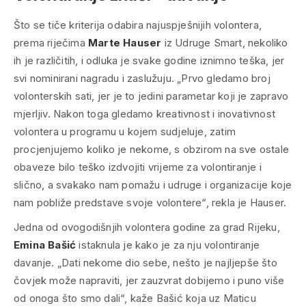
Što se tiče kriterija odabira najuspješnijih volontera,
prema riječima
Marte Hauser
iz Udruge Smart, nekoliko
ih je različitih, i odluka je svake godine iznimno teška, jer
svi nominirani nagradu i zaslužuju. „
Prvo gledamo broj
volonterskih sati, jer je to jedini parametar koji je zapravo
mjerljiv. Nakon toga gledamo kreativnost i inovativnost
volontera u programu u kojem sudjeluje, zatim
procjenjujemo koliko je nekome, s obzirom na sve ostale
obaveze bilo teško izdvojiti vrijeme za volontiranje i
slično, a svakako nam pomažu i udruge i organizacije koje
nam pobliže predstave svoje volontere
“, rekla je Hauser.
Jedna od ovogodišnjih volontera godine za grad Rijeku,
Emina Bašić
istaknula je kako je za nju volontiranje
davanje. „
Dati nekome dio sebe, nešto je najljepše što
čovjek može napraviti, jer zauzvrat dobijemo i puno više
od onoga što smo dali
“, kaže Bašić koja uz Maticu