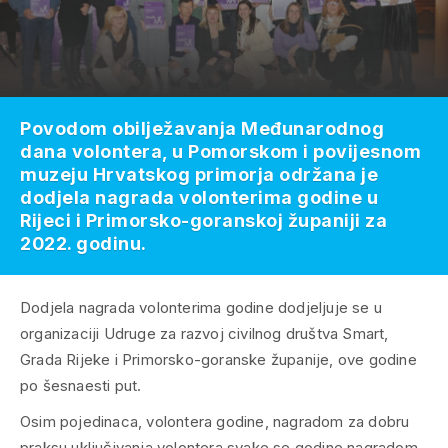
Povodom obilježavanja Međunarodnog
dana volontera, u Pomorskom i povijesnom
muzeju Hrvatskog primorja održana je
dodjela nagrada volonterima godine u
Rijeci i Primorsko-goranskoj županiji za
2022. godinu.
Dodjela nagrada volonterima godine dodjeljuje se u
organizaciji Udruge za razvoj civilnog društva Smart,
Grada Rijeke i Primorsko-goranske županije, ove godine
po šesnaesti put.
Osim pojedinaca, volontera godine, nagradom za dobru
praksu uključivanja volontera svake se godine nagradom