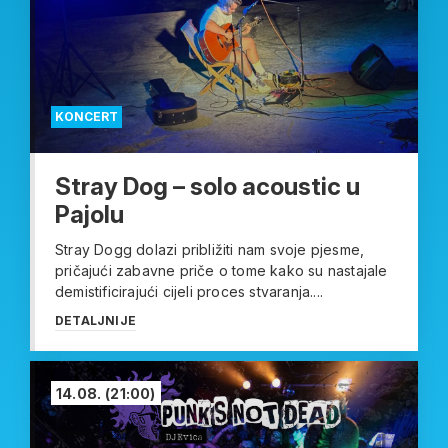
KONCERT
Stray Dog – solo acoustic u
Pajolu
Stray Dogg dolazi približiti nam svoje pjesme,
pričajući zabavne priče o tome kako su nastajale
demistificirajući cijeli proces stvaranja....
DETALJNIJE
14.08.
(21:00)