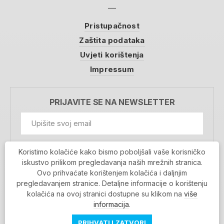
Pristupačnost
Zaštita podataka
Uvjeti korištenja
Impressum
PRIJAVITE SE NA NEWSLETTER
GDPR Information
Koristimo kolačiće kako bismo poboljšali vaše korisničko
Prihvaćam da se moji podaci spremaju u bazu
iskustvo prilikom pregledavanja naših mrežnih stranica.
podataka i koriste u svrhu slanja MojaRijeka
Ovo prihvaćate korištenjem kolačića i daljnjim
newslettera
pregledavanjem stranice. Detaljne informacije o korištenju
MOJARIJEKA NEWSLETTER
kolačića na ovoj stranici dostupne su klikom na
više
PRIJAVI SE
informacija
.
PRIHVATI I ZATVORI