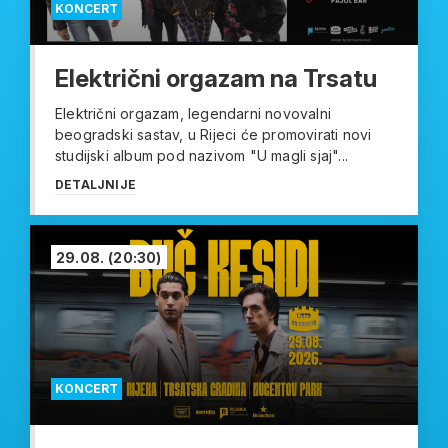
KONCERT
Električni orgazam na Trsatu
Električni orgazam, legendarni novovalni
beogradski sastav, u Rijeci će promovirati novi
studijski album pod nazivom "U magli sjaj"...
DETALJNIJE
29.08.
(20:30)
KONCERT