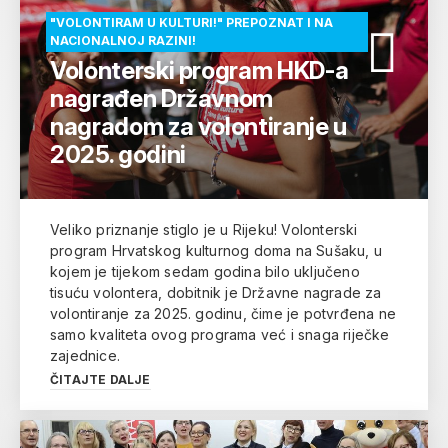
"VOLONTIRAM U KULTURI!" PREPOZNAT I NA
NACIONALNOJ RAZINI!
Volonterski program HKD-a
nagrađen Državnom
nagradom za volontiranje u
2025. godini
Veliko priznanje stiglo je u Rijeku! Volonterski
program Hrvatskog kulturnog doma na Sušaku, u
kojem je tijekom sedam godina bilo uključeno
tisuću volontera, dobitnik je Državne nagrade za
volontiranje za 2025. godinu, čime je potvrđena ne
samo kvaliteta ovog programa već i snaga riječke
zajednice.
ČITAJTE DALJE