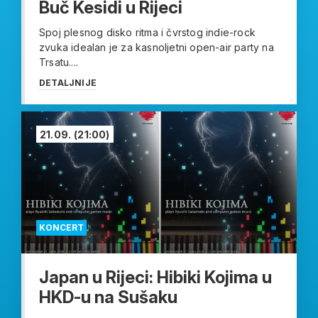
Buč Kesidi u Rijeci
Spoj plesnog disko ritma i čvrstog indie-rock
zvuka idealan je za kasnoljetni open-air party na
Trsatu....
DETALJNIJE
21.09.
(21:00)
KONCERT
Japan u Rijeci: Hibiki Kojima u
HKD-u na Sušaku