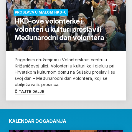
PROSLAVA U MALOM HKD-U
HKD-ove volonterke i
volonteri u kulturi proslavili
Međunarodni dan volontera
Prigodnim druženjem u Volonterskom centru u
Križanićevoj ulici, Volonteri u kulturi koji djeluju pri
Hrvatskom kulturnom domu na Sušaku proslavili su
svoj dan – Međunarodni dan volontera, koji se
obilježava 5. prosinca.
ČITAJTE DALJE
KALENDAR DOGAĐANJA