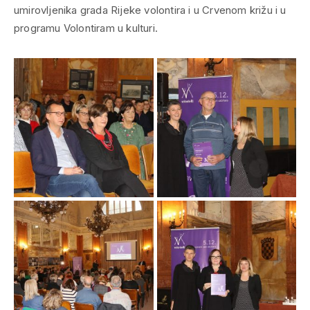
umirovljenika grada Rijeke volontira i u Crvenom križu i u
programu Volontiram u kulturi.