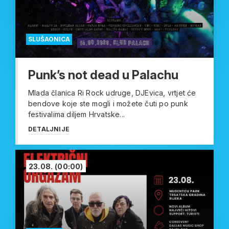
SLUŠAONICA
Punk’s not dead u Palachu
Mlada članica Ri Rock udruge, DJEvica, vrtjet će
bendove koje ste mogli i možete čuti po punk
festivalima diljem Hrvatske...
DETALJNIJE
23.08.
(00:00)