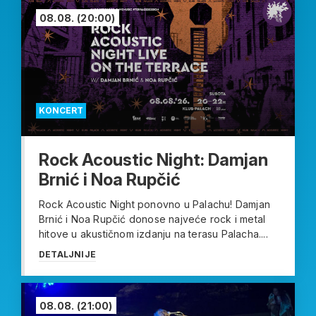
08.08.
(20:00)
KONCERT
Rock Acoustic Night: Damjan
Brnić i Noa Rupčić
Rock Acoustic Night ponovno u Palachu! Damjan
Brnić i Noa Rupčić donose najveće rock i metal
hitove u akustičnom izdanju na terasu Palacha....
DETALJNIJE
08.08.
(21:00)