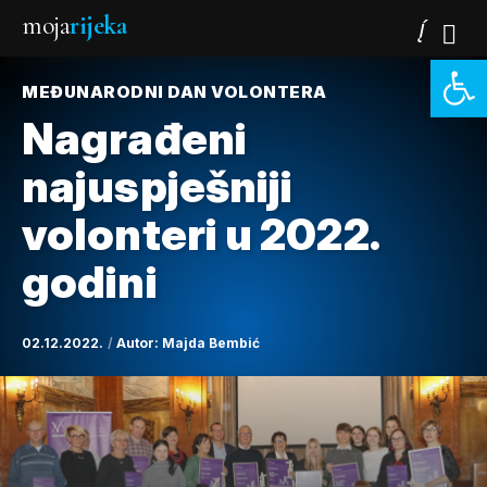
moja
rijeka
Open 
MEĐUNARODNI DAN VOLONTERA
Nagrađeni
najuspješniji
volonteri u 2022.
godini
02.12.2022.
Autor:
Majda Bembić