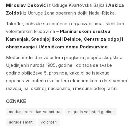
Miroslav Deković
iz Udruge Kvartovska Bajka i
Ankica
Zoldoš
iz Udruge žena operiranih dojki Nada-Rijeka.
Također, pohvale su upućene i organizacijama i školskim
volonterskim klubovima –
Planinarskom društvu
Kamenjak
,
Srednjoj školi Delnice
,
Centru za odgoj i
obrazovanje
i
Učeničkom domu Podmurvice
.
Međunarodni dan volontera proglasila je opća skupština
Ujedinjenih naroda 1985. godine i od tada se svake
godine obilježava 5. prosinca, kako bi se istaknuo
doprinos volonterki i volontera ekonomskom i društvenom
razvoju, na lokalnoj, nacionalnoj i međunarodnoj razini.
OZNAKE
medunarodni-dan-volontera
nagrada volonteri godine
udruge smart
volonteri