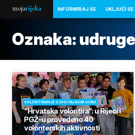
moja
rijeka
INFORMIRAJ SE
UKLJUČI SE
Oznaka:
udruge
VOLONTIRANJE U DIGITALNOM DOBU
“Hrvatska volontira”: u Rijeci i
PGŽ-u provedeno 40
volonterskih aktivnosti