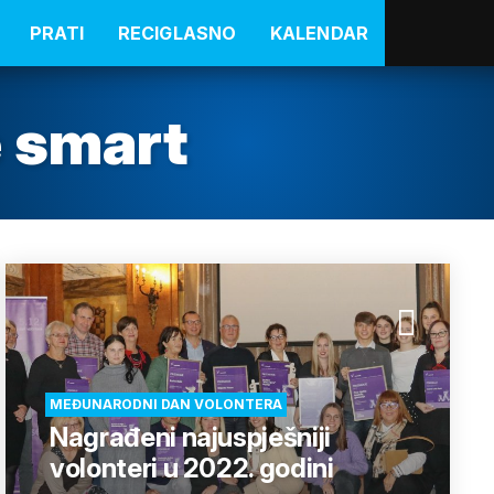
PRATI
RECIGLASNO
KALENDAR
 smart
MEĐUNARODNI DAN VOLONTERA
Nagrađeni najuspješniji
volonteri u 2022. godini