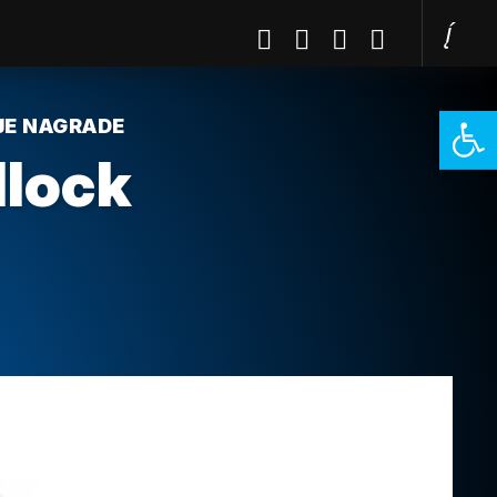
Open 
JE NAGRADE
llock