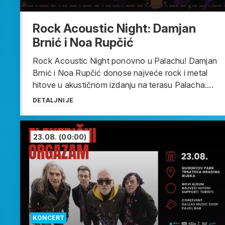
Rock Acoustic Night: Damjan
Brnić i Noa Rupčić
Rock Acoustic Night ponovno u Palachu! Damjan
Brnić i Noa Rupčić donose najveće rock i metal
hitove u akustičnom izdanju na terasu Palacha....
DETALJNIJE
23.08.
(00:00)
KONCERT