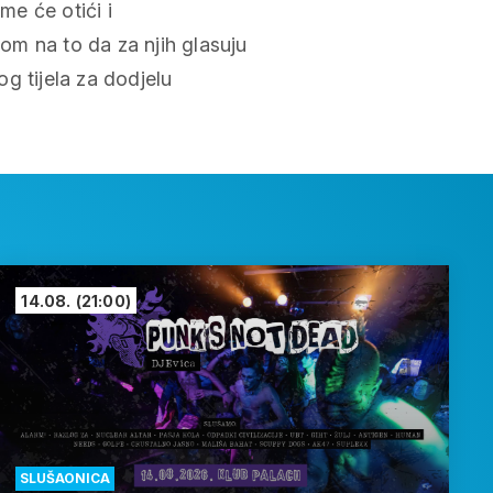
e će otići i
rom na to da za njih glasuju
og tijela za dodjelu
14.08.
(21:00)
SLUŠAONICA