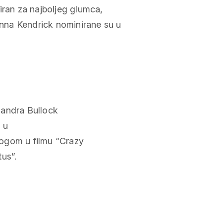
iran za najboljeg glumca,
 Anna Kendrick nominirane su u
Sandra Bullock
a u
ulogom u filmu “Crazy
us”.