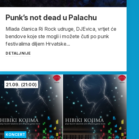
Punk’s not dead u Palachu
Mlada članica Ri Rock udruge, DJEvica, vrtjet će
bendove koje ste mogli i možete čuti po punk
festivalima diljem Hrvatske...
DETALJNIJE
21.09.
(21:00)
KONCERT