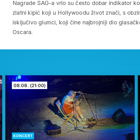
Nagrade SAG-a vrlo su često dobar indikator kom
zlatni kipić koji u Hollywoodu život znači, s obzi
isključivo glumci, koji čine najbrojniji dio glasačk
Oscara.
08.08.
(21:00)
KONCERT