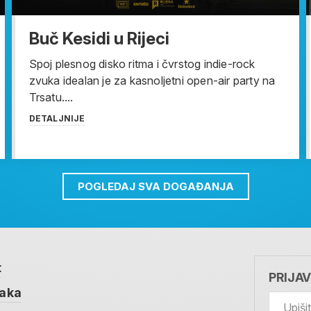
Buč Kesidi u Rijeci
Spoj plesnog disko ritma i čvrstog indie-rock
zvuka idealan je za kasnoljetni open-air party na
Trsatu....
DETALJNIJE
POGLEDAJ SVA DOGAĐANJA
t
PRIJA
taka