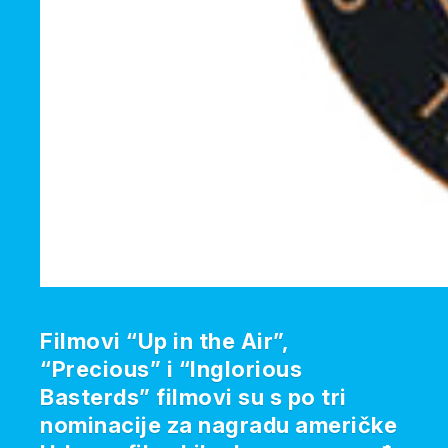
Filmovi “Up in the Air”,
“Precious” i “Inglorious
Basterds” filmovi su s po tri
nominacije za nagradu američke