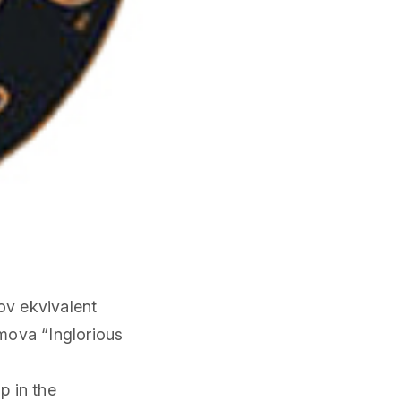
v ekvivalent
lmova “Inglorious
t
p in the