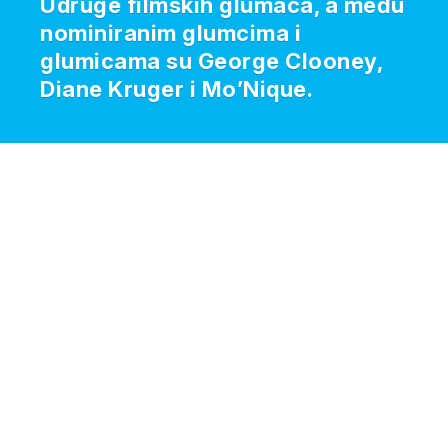
Udruge filmskih glumaca, a među
nominiranim glumcima i
glumicama su George Clooney,
Diane Kruger i Mo’Nique.