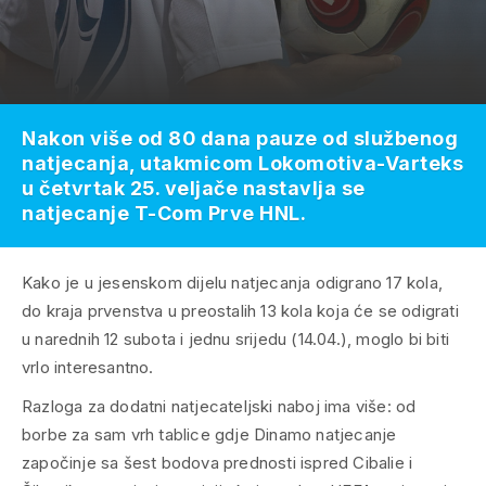
Nakon više od 80 dana pauze od službenog
natjecanja, utakmicom Lokomotiva-Varteks
u četvrtak 25. veljače nastavlja se
natjecanje T-Com Prve HNL.
Kako je u jesenskom dijelu natjecanja odigrano 17 kola,
do kraja prvenstva u preostalih 13 kola koja će se odigrati
u narednih 12 subota i jednu srijedu (14.04.), moglo bi biti
vrlo interesantno.
Razloga za dodatni natjecateljski naboj ima više: od
borbe za sam vrh tablice gdje Dinamo natjecanje
započinje sa šest bodova prednosti ispred Cibalie i