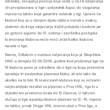
Šibenika, osvajanja pozicija koja vode u UEFA natjecanja
(tri prvoplasirana iz lige i pobjednik kupa) do osiguranja
mjesta na tablici koje garantira ostanak u ligi. Upravo će
klubovi koji su u donjem dijelu tablice morati u svakoj
utakmici do kraja natjecanja tražiti pobjede i bodove jer
se gotovo sigurno do 01. svibnja i završetka postupka
licenciranja klubova neće moći znati koliko klubova
ispada iz lige.
Naime, Odlukom o sustavu natjecanja koju je Skupština
HNS-a donijela 02.06.2008. godine kod proširenja lige na
16 klubova jasno je određeno da iz lige na kraju prvenstva
ispadaju tri posljednje plasirana kluba, ali isto tako da
ukoliko ne bi bilo 16 licenciranih klubova koji su ostvarili i
natjecateljski rezultat za plasman u Prvu HNL, liga bi u
slijedećem prvenstvu imala do 12 članova. U takvom
slučaju iz lige ispadaju klubovi plasirani na 12.-16. mjesto
na tablici, prvak Druge HNL izravno ulazi u Prvu ligu, a