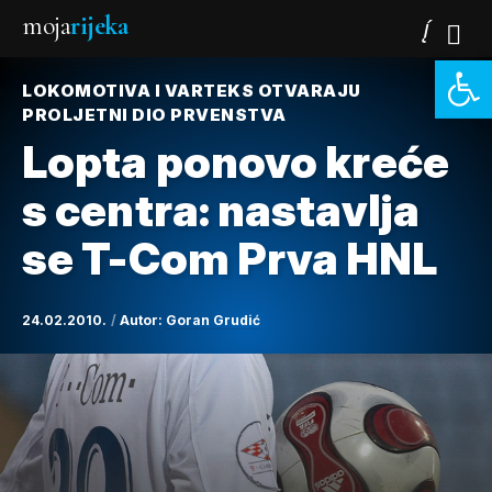
moja
rijeka
Open 
LOKOMOTIVA I VARTEKS OTVARAJU
PROLJETNI DIO PRVENSTVA
Lopta ponovo kreće
s centra: nastavlja
se T-Com Prva HNL
24.02.2010.
Autor:
Goran Grudić