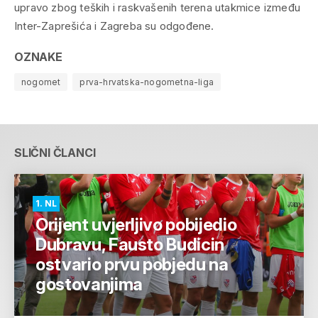
upravo zbog teških i raskvašenih terena utakmice između
Inter-Zaprešića i Zagreba su odgođene.
OZNAKE
nogomet
prva-hrvatska-nogometna-liga
SLIČNI ČLANCI
1. NL
Orijent uvjerljivo pobijedio
Dubravu, Fausto Budicin
ostvario prvu pobjedu na
gostovanjima