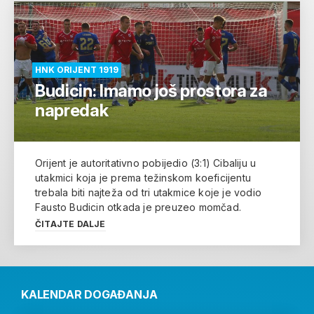
HNK ORIJENT 1919
Budicin: Imamo još prostora za
napredak
Orijent je autoritativno pobijedio (3:1) Cibaliju u
utakmici koja je prema težinskom koeficijentu
trebala biti najteža od tri utakmice koje je vodio
Fausto Budicin otkada je preuzeo momčad.
ČITAJTE DALJE
KALENDAR DOGAĐANJA