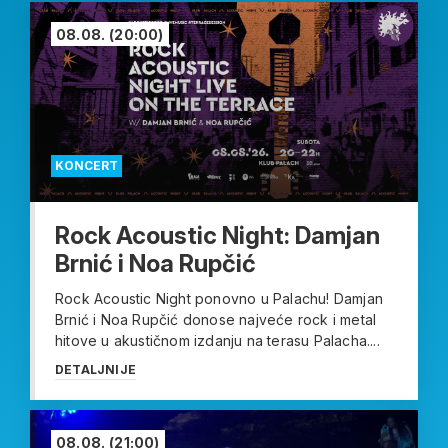
08.08.
(20:00)
KONCERT
Rock Acoustic Night: Damjan
Brnić i Noa Rupčić
Rock Acoustic Night ponovno u Palachu! Damjan
Brnić i Noa Rupčić donose najveće rock i metal
hitove u akustičnom izdanju na terasu Palacha....
DETALJNIJE
08.08.
(21:00)