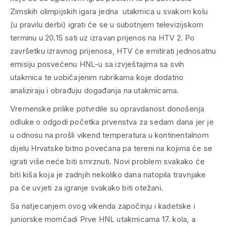
Zimskih olimpijskih igara jedna utakmica u svakom kolu
(u pravilu derbi) igrati će se u subotnjem televizijskom
terminu u 20.15 sati uz izravan prijenos na HTV 2. Po
završetku izravnog prijenosa, HTV će emitirati jednosatnu
emisiju posvećenu HNL-u sa izvještajima sa svih
utakmica te uobičajenim rubrikama koje dodatno
analiziraju i obrađuju događanja na utakmicama.
Vremenske prilike potvrdile su opravdanost donošenja
odluke o odgodi početka prvenstva za sedam dana jer je
u odnosu na prošli vikend temperatura u kontinentalnom
dijelu Hrvatske bitno povećana pa tereni na kojima će se
igrati više neće biti smrznuti. Novi problem svakako će
biti kiša koja je zadnjih nekoliko dana natopila travnjake
pa će uvjeti za igranje svakako biti otežani.
Sa natjecanjem ovog vikenda započinju i kadetske i
juniorske momčadi Prve HNL utakmicama 17. kola, a