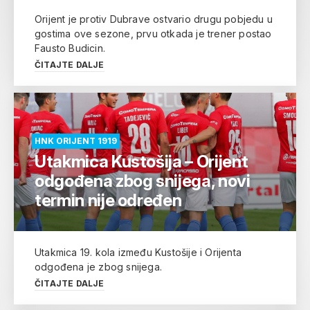
Orijent je protiv Dubrave ostvario drugu pobjedu u
gostima ove sezone, prvu otkada je trener postao
Fausto Budicin.
ČITAJTE DALJE
HNK ORIJENT 1919
Utakmica Kustošija – Orijent
odgođena zbog snijega, novi
termin nije određen
Utakmica 19. kola između Kustošije i Orijenta
odgođena je zbog snijega.
ČITAJTE DALJE