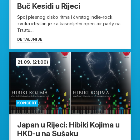
Buč Kesidi u Rijeci
Spoj plesnog disko ritma i čvrstog indie-rock
zvuka idealan je za kasnoljetni open-air party na
Trsatu....
DETALJNIJE
21.09.
(21:00)
KONCERT
Japan u Rijeci: Hibiki Kojima u
HKD-u na Sušaku