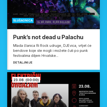
SLUŠAONICA
Punk’s not dead u Palachu
Mlada članica Ri Rock udruge, DJEvica, vrtjet će
bendove koje ste mogli i možete čuti po punk
festivalima diljem Hrvatske...
DETALJNIJE
23.08.
(00:00)