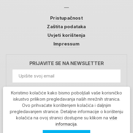
Pristupačnost
Zaštita podataka
Uvjeti korištenja
Impressum
PRIJAVITE SE NA NEWSLETTER
GDPR Information
Koristimo kolačiće kako bismo poboljšali vaše korisničko
Prihvaćam da se moji podaci spremaju u bazu
iskustvo prilikom pregledavanja naših mrežnih stranica.
podataka i koriste u svrhu slanja MojaRijeka
Ovo prihvaćate korištenjem kolačića i daljnjim
newslettera
pregledavanjem stranice. Detaljne informacije o korištenju
MOJARIJEKA NEWSLETTER
kolačića na ovoj stranici dostupne su klikom na
više
PRIJAVI SE
informacija
.