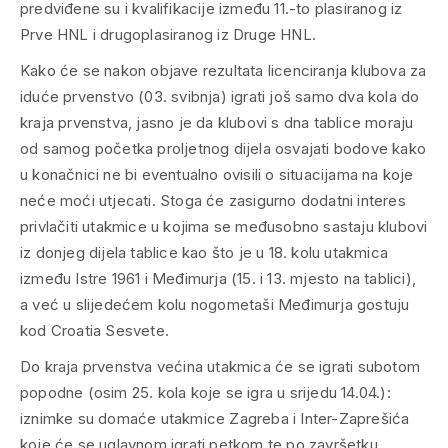
predviđene su i kvalifikacije između 11.-to plasiranog iz
Prve HNL i drugoplasiranog iz Druge HNL.
Kako će se nakon objave rezultata licenciranja klubova za
iduće prvenstvo (03. svibnja) igrati još samo dva kola do
kraja prvenstva, jasno je da klubovi s dna tablice moraju
od samog početka proljetnog dijela osvajati bodove kako
u konačnici ne bi eventualno ovisili o situacijama na koje
neće moći utjecati. Stoga će zasigurno dodatni interes
privlačiti utakmice u kojima se međusobno sastaju klubovi
iz donjeg dijela tablice kao što je u 18. kolu utakmica
između Istre 1961 i Međimurja (15. i 13. mjesto na tablici),
a već u slijedećem kolu nogometaši Međimurja gostuju
kod Croatia Sesvete.
Do kraja prvenstva većina utakmica će se igrati subotom
popodne (osim 25. kola koje se igra u srijedu 14.04.):
iznimke su domaće utakmice Zagreba i Inter-Zaprešića
koje će se uglavnom igrati petkom te po završetku