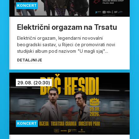
KONCERT
Električni orgazam na Trsatu
Električni orgazam, legendarni novovalni
beogradski sastav, u Rijeci će promovirati novi
studijski album pod nazivom "U magli sjaj"...
DETALJNIJE
29.08.
(20:30)
KONCERT