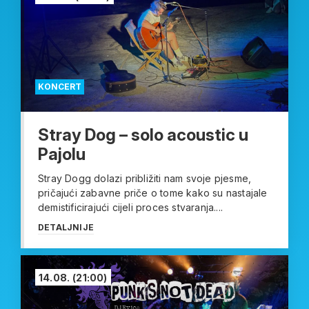
KONCERT
Stray Dog – solo acoustic u
Pajolu
Stray Dogg dolazi približiti nam svoje pjesme,
pričajući zabavne priče o tome kako su nastajale
demistificirajući cijeli proces stvaranja....
DETALJNIJE
14.08.
(21:00)