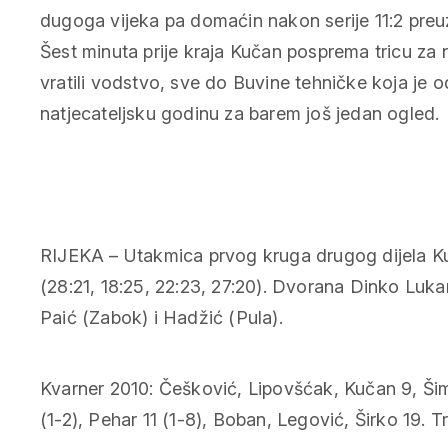
dugoga vijeka pa domaćin nakon serije 11:2 preuz
Šest minuta prije kraja Kučan posprema tricu za 
vratili vodstvo, sve do Buvine tehničke koja je od
natjecateljsku godinu za barem još jedan ogled.
RIJEKA – Utakmica prvog kruga drugog dijela Ku
(28:21, 18:25, 22:23, 27:20). Dvorana Dinko Lukari
Paić (Zabok) i Hadžić (Pula).
Kvarner 2010: Češković, Lipovšćak, Kučan 9, Šimo
(1-2), Pehar 11 (1-8), Boban, Legović, Širko 19. T