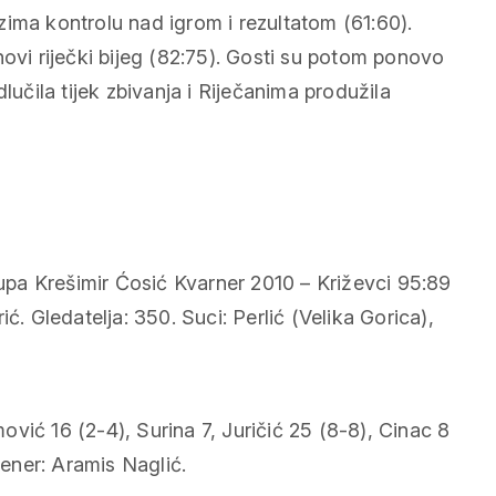
ima kontrolu nad igrom i rezultatom (61:60).
novi riječki bijeg (82:75). Gosti su potom ponovo
lučila tijek zbivanja i Riječanima produžila
pa Krešimir Ćosić Kvarner 2010 – Križevci 95:89
ć. Gledatelja: 350. Suci: Perlić (Velika Gorica),
vić 16 (2-4), Surina 7, Juričić 25 (8-8), Cinac 8
rener: Aramis Naglić.