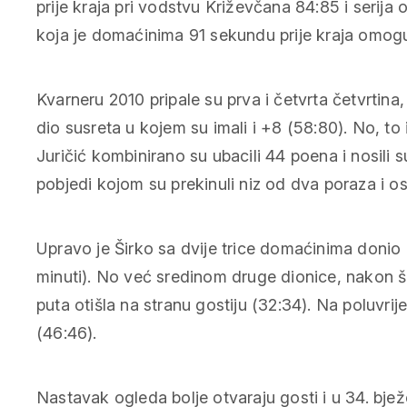
prije kraja pri vodstvu Križevčana 84:85 i serij
koja je domaćinima 91 sekundu prije kraja omoguć
Kvarneru 2010 pripale su prva i četvrta četvrtina, 
dio susreta u kojem su imali i +8 (58:80). No, to 
Juričić kombinirano su ubacili 44 poena i nosili
pobjedi kojom su prekinuli niz od dva poraza i o
Upravo je Širko sa dvije trice domaćinima doni
minuti). No već sredinom druge dionice, nakon 
puta otišla na stranu gostiju (32:34). Na poluvrij
(46:46).
Nastavak ogleda bolje otvaraju gosti i u 34. bjež