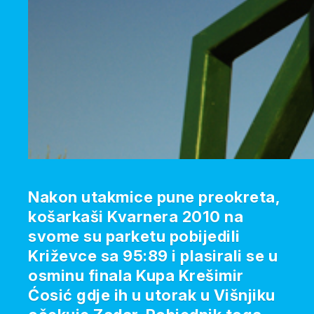
Nakon utakmice pune preokreta,
košarkaši Kvarnera 2010 na
svome su parketu pobijedili
Križevce sa 95:89 i plasirali se u
osminu finala Kupa Krešimir
Ćosić gdje ih u utorak u Višnjiku