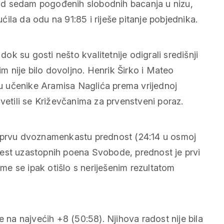
a od sedam pogođenih slobodnih bacanja u nizu,
ila da odu na 91:85 i riješe pitanje pobjednika.
dok su gosti nešto kvalitetnije odigrali središnji
im nije bilo dovoljno. Henrik Širko i Mateo
 su učenike Aramisa Naglića prema vrijednoj
svetili se Križevčanima za prvenstveni poraz.
o prvu dvoznamenkastu prednost (24:14 u osmoj
šest uzastopnih poena Svobode, prednost je prvi
eme se ipak otišlo s neriješenim rezultatom
e na najvećih +8 (50:58). Njihova radost nije bila