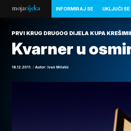
moja
rijeka
INFORMIRAJ SE
UKLJUČI SE
PRVI KRUG DRUGOG DIJELA KUPA KREŠIM
Kvarner u osmin
18.12.2011.
Autor:
Ivan Milatić