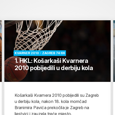
KVARNER 2010 - ZAGREB 74:66
1. HKL: Košarkaši Kvarnera
2010 pobijedili u derbiju kola
Košarkaši Kvarnera 2010 pobijedili su Zagreb
u derbiju kola, nakon 18. kola momčad
Branimira Pavića prekočila je Zagreb na
ljestvici i zauzela treće mjesto.