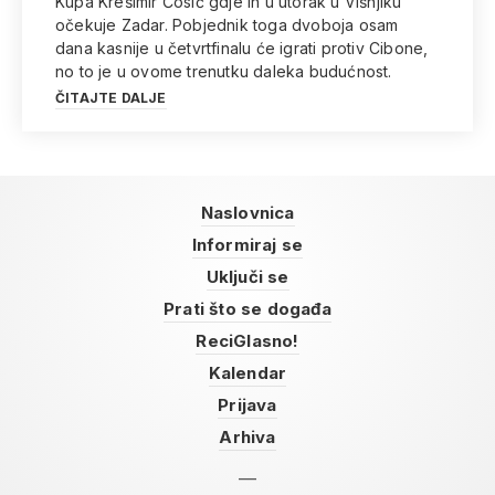
Kupa Krešimir Ćosić gdje ih u utorak u Višnjiku
očekuje Zadar. Pobjednik toga dvoboja osam
dana kasnije u četvrtfinalu će igrati protiv Cibone,
no to je u ovome trenutku daleka budućnost.
ČITAJTE DALJE
Naslovnica
Informiraj se
Uključi se
Prati što se događa
ReciGlasno!
Kalendar
Prijava
Arhiva