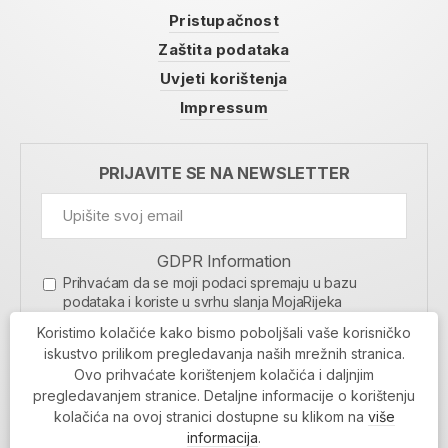
Pristupačnost
Zaštita podataka
Uvjeti korištenja
Impressum
PRIJAVITE SE NA NEWSLETTER
GDPR Information
Prihvaćam da se moji podaci spremaju u bazu
podataka i koriste u svrhu slanja MojaRijeka
newslettera
Koristimo kolačiće kako bismo poboljšali vaše korisničko
MOJARIJEKA NEWSLETTER
iskustvo prilikom pregledavanja naših mrežnih stranica.
Ovo prihvaćate korištenjem kolačića i daljnjim
PRIJAVI SE
pregledavanjem stranice. Detaljne informacije o korištenju
kolačića na ovoj stranici dostupne su klikom na
više
informacija
.