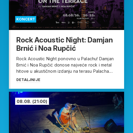
KONCERT
Rock Acoustic Night: Damjan
Brnić i Noa Rupčić
Rock Acoustic Night ponovno u Palachu! Damjan
Brnić i Noa Rupčić donose najveće rock i metal
hitove u akustičnom izdanju na terasu Palacha....
DETALJNIJE
08.08.
(21:00)