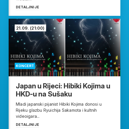
DETALJNIJE
21.09.
(21:00)
KONCERT
Japan u Rijeci: Hibiki Kojima u
HKD-u na Sušaku
Mladi japanski pijanist Hibiki Kojima donosi u
Rijeku glazbu Ryuichija Sakamota i kultnih
videoigara...
DETALJNIJE