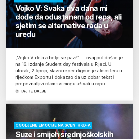
Vojko V: Svaka dva dana mi
dođe da odustanem od repa, ali
sjetim se alternative rada u
uredu
„Vojko V dolazi bolje se pazi!” — ovaj put došao je
na 16. izdanje Student day festivala u Rijeci. U
utorak, 2. lipnja, slavni reper dignuo je atmosferu u
riječkom Exportu i dokazao da uz dobar tekst i
prepoznatljivi ritam svi mogu uživati u rapu.
ČITAJTE DALJE
OGOLJENE EMOCIJE NA SCENI HKD-A
Suze i smijeh srednjoškolskih