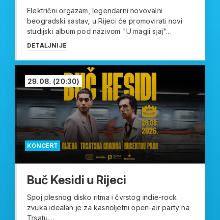
Električni orgazam, legendarni novovalni
beogradski sastav, u Rijeci će promovirati novi
studijski album pod nazivom "U magli sjaj"...
DETALJNIJE
29.08.
(20:30)
KONCERT
Buč Kesidi u Rijeci
Spoj plesnog disko ritma i čvrstog indie-rock
zvuka idealan je za kasnoljetni open-air party na
Trsatu....