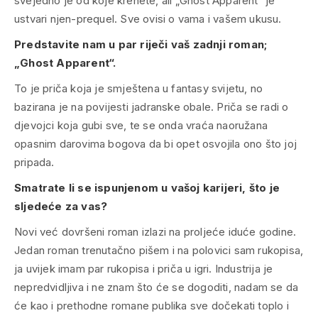
svejedno je od koje krenete, ali „Ghost Apparent“ je
ustvari njen-prequel. Sve ovisi o vama i vašem ukusu.
Predstavite nam u par riječi vaš zadnji roman;
„Ghost Apparent“.
To je priča koja je smještena u
fantasy
svijetu, no
bazirana je na povijesti jadranske obale. Priča se radi o
djevojci koja gubi sve, te se onda vraća naoružana
opasnim darovima bogova da bi opet osvojila ono što joj
pripada.
Smatrate li se ispunjenom u vašoj karijeri, što je
sljedeće za vas?
Novi već dovršeni roman izlazi na proljeće iduće godine.
Jedan roman trenutačno pišem i na polovici sam rukopisa,
ja uvijek imam par rukopisa i priča u igri. Industrija je
nepredvidljiva i ne znam što će se dogoditi, nadam se da
će kao i prethodne romane publika sve dočekati toplo i