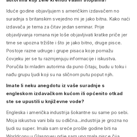
Iduće godine objavljujem s američkim izdavačem no
suradnja s britanskim svejedno mi je jako bitna. Kako naći
izdavača je tema za čitav jedan seminar. Prije
objavljivanja romana nije loše objavljivati kratke priče jer
time se upozna tržište i što je jako bitno, druge pisce.
Postoje razne udruge i grupe pisaca koje pomažu
čovjeku jer se tu razmjenjuju informacije i iskustva.
Poručila bi mladim autorima da puno čitaju, budu u toku i
nađu grupu ljudi koji su na sličnom putu poput njih.
Imate li neku anegdotu iz vaše suradnje s
engleskom izdavačkom kućom ili općenito otkad
ste se upustili u književne vode?
Engleska i američka industrija šokantne su same po sebi.
Moja iskustva vani bila su odlična…industrija je grozna no
ljudi su super. Imala sam sreće prošle godine biti na
Worldconu u Glasgowu gdje sam upoznala pisce čija