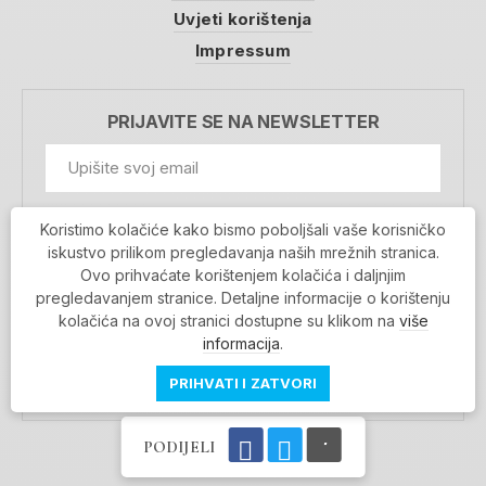
Uvjeti korištenja
Impressum
PRIJAVITE SE NA NEWSLETTER
GDPR Information
Koristimo kolačiće kako bismo poboljšali vaše korisničko
Prihvaćam da se moji podaci spremaju u bazu
iskustvo prilikom pregledavanja naših mrežnih stranica.
podataka i koriste u svrhu slanja MojaRijeka
Ovo prihvaćate korištenjem kolačića i daljnjim
newslettera
pregledavanjem stranice. Detaljne informacije o korištenju
MOJARIJEKA NEWSLETTER
kolačića na ovoj stranici dostupne su klikom na
više
PRIJAVI SE
informacija
.
PRIHVATI I ZATVORI
PODIJELI
Povratak na vrh