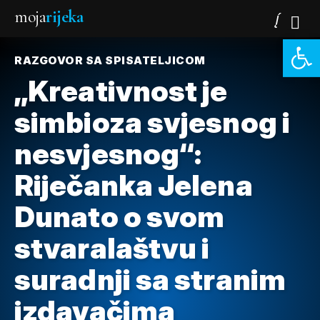
moja
rijeka
Open 
RAZGOVOR SA SPISATELJICOM
„Kreativnost je
simbioza svjesnog i
nesvjesnog“:
Riječanka Jelena
Dunato o svom
stvaralaštvu i
suradnji sa stranim
izdavačima