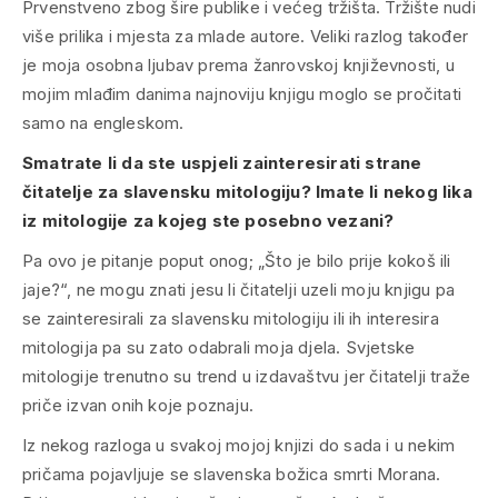
Prvenstveno zbog šire publike i većeg tržišta. Tržište nudi
više prilika i mjesta za mlade autore. Veliki razlog također
je moja osobna ljubav prema žanrovskoj književnosti, u
mojim mlađim danima najnoviju knjigu moglo se pročitati
samo na engleskom.
Smatrate li da ste uspjeli zainteresirati strane
čitatelje za slavensku mitologiju? Imate li nekog lika
iz mitologije za kojeg ste posebno vezani?
Pa ovo je pitanje poput onog; „Što je bilo prije kokoš ili
jaje?“, ne mogu znati jesu li čitatelji uzeli moju knjigu pa
se zainteresirali za slavensku mitologiju ili ih interesira
mitologija pa su zato odabrali moja djela. Svjetske
mitologije trenutno su trend u izdavaštvu jer čitatelji traže
priče izvan onih koje poznaju.
Iz nekog razloga u svakoj mojoj knjizi do sada i u nekim
pričama pojavljuje se slavenska božica smrti Morana.