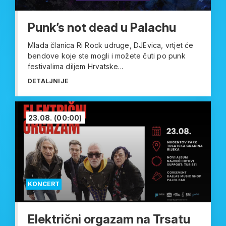
Punk’s not dead u Palachu
Mlada članica Ri Rock udruge, DJEvica, vrtjet će
bendove koje ste mogli i možete čuti po punk
festivalima diljem Hrvatske...
DETALJNIJE
23.08.
(00:00)
KONCERT
Električni orgazam na Trsatu