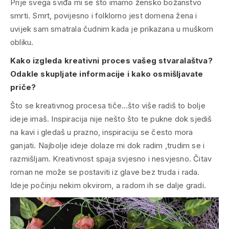
Prije svega sviđa mi se što imamo žensko božanstvo
smrti. Smrt, povijesno i folklorno jest domena žena i
uvijek sam smatrala čudnim kada je prikazana u muškom
obliku.
Kako izgleda kreativni proces vašeg stvaralaštva?
Odakle skupljate informacije i kako osmišljavate
priče?
Što se kreativnog procesa tiče…što više radiš to bolje
ideje imaš. Inspiracija nije nešto što te pukne dok sjediš
na kavi i gledaš u prazno, inspiraciju se često mora
ganjati. Najbolje ideje dolaze mi dok radim ,trudim se i
razmišljam. Kreativnost spaja svjesno i nesvjesno. Čitav
roman ne može se postaviti iz glave bez truda i rada.
Ideje počinju nekim okvirom, a radom ih se dalje gradi.