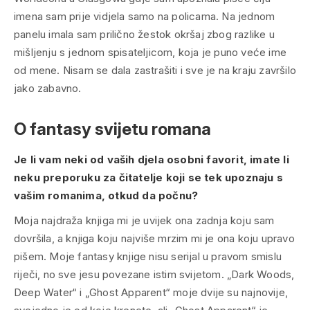
imena sam prije vidjela samo na policama. Na jednom
panelu imala sam prilično žestok okršaj zbog razlike u
mišljenju s jednom spisateljicom, koja je puno veće ime
od mene. Nisam se dala zastrašiti i sve je na kraju završilo
jako zabavno.
O fantasy svijetu romana
Je li vam neki od vaših djela osobni favorit, imate li
neku preporuku za čitatelje koji se tek upoznaju s
vašim romanima, otkud da počnu?
Moja najdraža knjiga mi je uvijek ona zadnja koju sam
dovršila, a knjiga koju najviše mrzim mi je ona koju upravo
pišem. Moje
fantasy
knjige nisu serijal u pravom smislu
riječi, no sve jesu povezane istim svijetom. „Dark Woods,
Deep Water“ i „Ghost Apparent“ moje dvije su najnovije,