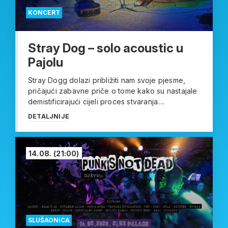
KONCERT
Stray Dog – solo acoustic u
Pajolu
Stray Dogg dolazi približiti nam svoje pjesme,
pričajući zabavne priče o tome kako su nastajale
demistificirajući cijeli proces stvaranja....
DETALJNIJE
14.08.
(21:00)
SLUŠAONICA