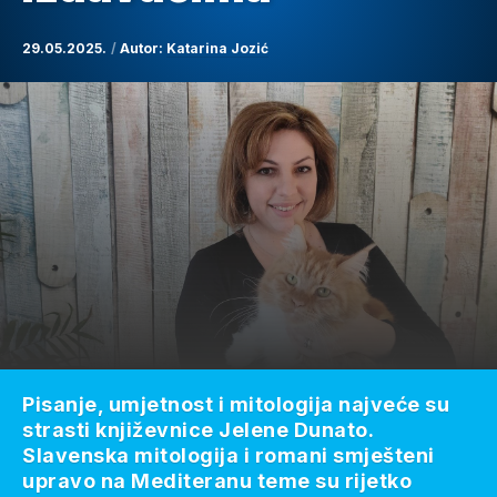
29.05.2025.
Autor:
Katarina Jozić
Pisanje, umjetnost i mitologija najveće su
strasti književnice Jelene Dunato.
Slavenska mitologija i romani smješteni
upravo na Mediteranu teme su rijetko