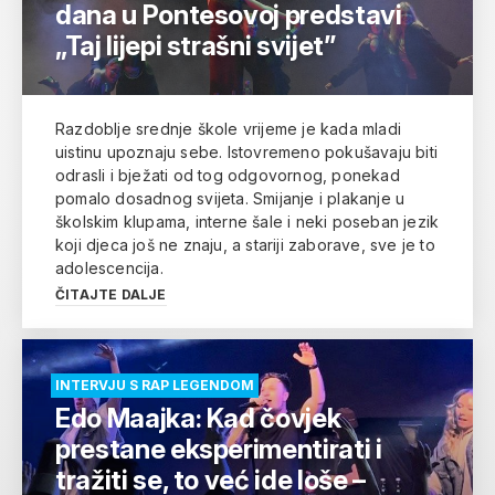
dana u Pontesovoj predstavi
„Taj lijepi strašni svijet”
Razdoblje srednje škole vrijeme je kada mladi
uistinu upoznaju sebe. Istovremeno pokušavaju biti
odrasli i bježati od tog odgovornog, ponekad
pomalo dosadnog svijeta. Smijanje i plakanje u
školskim klupama, interne šale i neki poseban jezik
koji djeca još ne znaju, a stariji zaborave, sve je to
adolescencija.
ČITAJTE DALJE
INTERVJU S RAP LEGENDOM
Edo Maajka: Kad čovjek
prestane eksperimentirati i
tražiti se, to već ide loše –